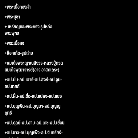
+พระเนื้อทองคำ
+พระบูชา
+ เหรียญและพระกริ่ง รูปหล่อ
พระพุทธ
+พระเนื้อผง
+ล็อกเก็ต-รูปถ่าย
+สมเด็จพระญาณสังวร-หลวงปู่ทวด
สมเด็จพุฒาจารย์(อาจ อาสภเถระ)
+ลป.มั่น-ลป.เสาร์-ลป.สิงห์-ลป.จูม-
ลป.เทสก์
+ลป.ฝั้น-ลป.ตื้อ-ลป.แปลง-ลป.แยง
+ลป.บุญพิน-ลป.บุญมา-ลป.บุญญ
ฤทธิ์
+ลป.ดุลย์-ลป.สาม-ลป.เดช-ลป.เยื้อน
+ลป.ขาว-ลป.บุญเพ็ง-ลป.จันทร์ศรี-