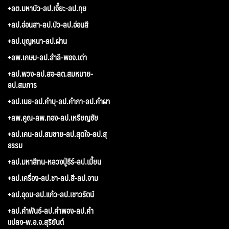
+ลต.มหาบัว-ลป.เจี๊ยะ-ลป.ทุย
+ลป.อ่อนสา-ลป.บัว-ลป.อ่อนสี
+ลป.บุญหนา-ลป.ผ่าน
+ลพ.เกษม-ลป.สำลี-พอจ.เต่า
+ลป.พวง-ลป.สอ-ลต.สมหมาย-
ลป.สมภาร
+ลป.เนย-ลป.คำบุ-ลป.คำภา-ลป.คำผา
+ลพ.คูณ-ลพ.ทอง-ลป.เหรียญชัย
+ลป.เคน-ลป.สมชาย-ลป.สุดใจ-ลป.สุ
ธรรม
+ลป.มหาสีทน-หลวงปู่ธีร์-ลป.เมี้ยน
+ลป.เครื่อง-ลป.ชา-ลป.สี-ลป.จาม
+ลป.อุดม-ลป.แก้ว-ลป.เชาวรัตน์
+ลป.คำพันธ์-ลป.คำพอง-ลป.คำ
แปลง-พ.อ.จ.สุริยันต์