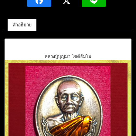
คำอธิบาย
คำอธิบาย
หลวงปู่บุญมา โชติธัมโม