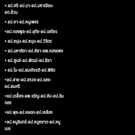
+ ลป.ศรี-ลป.มา-ลป.มหาเขียน-
ลต.ล้วน
+ ลป.หา-ลป.หนูเพชร
+ลป.ทองพูล-ลป.อุทัย-ลป.เสถียร
+ ลป.หมุน-ลป.หนุน-ลป.วิจิตร
+ ลป.มหาศิลา-ลป.ศิลา-ลพ.กองแพง
+ ลป.สูนย์-ลป.พัฒน์-ลป.สีลา
+ ลป.ไม-ลป.สมเกียรติ-ลป.พิชิต
+ลป.สาย-ลป.สรวง-ลป.แสง-
ลป.สมศรี
+ลป.เกลี้ยง-ลพ.จรัญ-ลป.คีบ-ลป.อิน
ตอง
+ลป.พุธ-ลป.หลอด-ลป.เหลือง
+ลป.หนูอินทร์-ลป.หนูหยาด-ลป.หนู
เมย