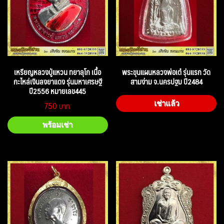
เหรียญหลวงปู่แหวน ทยาลุโก เนื้อ
พระขุนแผนหลวงพ่อเต๋ รุ่นแรก วัด
กะไหล่เงินลงยาแดง รุ่นมหาเศรษฐี
สามง่าม จ.นครปฐม ปี2484
ปี2556 หมายเลข445
750
เช่าแล้ว
พร้อมเช่า