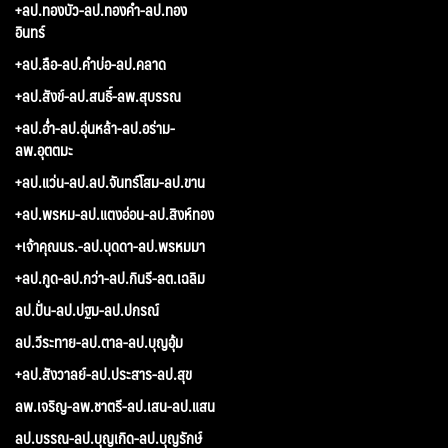
+ลป.ทองบัว-ลป.ทองคำ-ลป.ทอง
อินทร์
+ลป.ลือ-ลป.คำบ่อ-ลป.คลาด
+ลป.สังข์-ลป.สนธิ์-ลพ.สุบรรณ
+ลป.อ่ำ-ลป.อุ่นหล้า-ลป.อร่าม-
ลพ.อุตตมะ
+ลป.แว่น-ลป.ลป.จันทร์โสม-ลป.ขาน
+ลป.พรหม-ลป.แตงอ่อน-ลป.สิงห์ทอง
+เจ้าคุณนร.-ลป.บุดดา-ลป.พรหมมา
+ลป.กูด-ลป.กว่า-ลป.กินรี-ลต.เฉลิม
ลป.ปั่น-ลป.ปฐม-ลป.ปกรณ์
ลป.วีระทาย-ลป.ตาล-ลป.บุญอุ้ม
+ลป.สังวาลย์-ลป.ประสาร-ลป.สุข
ลพ.เจริญ-ลพ.ชาตรี-ลป.เสน-ลป.แสน
ลป.บรรณ-ลป.บุญเกิด-ลป.บุญรักษ์