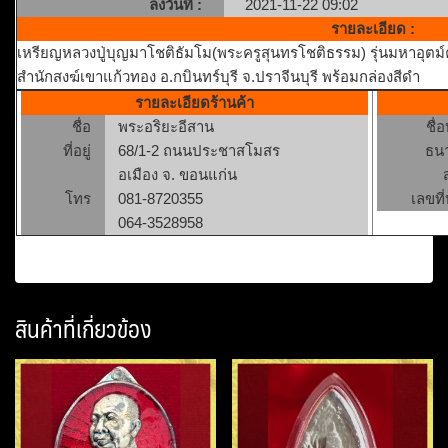
ลงวันที่ :
2021-11-22 09:02
รายละเอียด :
เหรียญหลวงปู่บุญมาโชติธัมโม(พระครูสุนทรโชติธรรม) รุ่นมหาอุตม
สำนักสงฆ์เขาแก้วทอง อ.กบินทร์บุรี จ.ปราจีนบุรี พร้อมกล่องสีดำ
รายละเอียดร้านค้า
ชื่อ
พระอริยะอีสาน
ชื่
ที่อยู่
68/1-2 ถนนประชาสโมสร
ธน
อเมือง จ. ขอนแก่น
โทร
081-8720355
เลขที่
064-3528958
สินค้าที่เกี่ยวข้อง