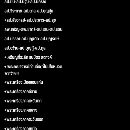
ลป.ปั่น-ลป.ปฐม-ลป.ปกรณ์
ลป.วีระทาย-ลป.ตาล-ลป.บุญอุ้ม
+ลป.สังวาลย์-ลป.ประสาร-ลป.สุข
ลพ.เจริญ-ลพ.ชาตรี-ลป.เสน-ลป.แสน
ลป.บรรณ-ลป.บุญเกิด-ลป.บุญรักษ์
ลป.อว้าน-ลป.บุญกู้-ลป.ทูล
+เหรียญที่ระลึก ธนบัตร สตางค์
+ พระคณาจารย์ท่านอื่น(ที่ไม่มีในหมวด
พระ)ฯลฯ
+พระเครื่องเมืองขอนแก่น
+พระเครื่องภาคอีสาน
+พระเครื่องภาคตะวันตก
+พระเครื่องภาคกลาง
+พระเครื่องภาคตะวันออก
+พระเครื่องภาคเหนือ