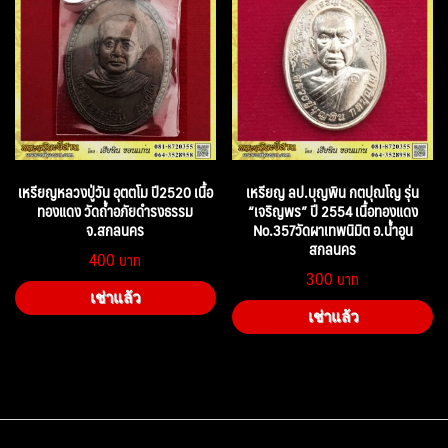
เหรียญหลวงปู่วัน อุตตโม ปี2520 เนื้อ
เหรียญ ลป.บุญพิน กตปุณโญ รุ่น
ทองแดง วัดถ้ำอภัยดำรงธรรม
“เจริญพร” ปี 2554 เนื้อทองแดง
จ.สกลนคร
No.357วัดผาเทพนิมิต อ.น้ำอูน
สกลนคร
400
300
เช่าแล้ว
เช่าแล้ว