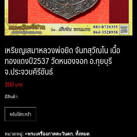
เหรียญเสมาหลวงพ่อยิด จันทสุวัณโน เนื้อ
ทองแดงปี2537 วัดหนองจอก อ.กุยบุรี
จ.ประจวบคีรีขันธ์
300
มีสินค้า
จำนวน
หยิบใส่ตะกร้า
เหรียญ
เสมา
หล
หมวดหมู่:
+พระเครื่องภาคตะวันตก
,
ทั้งหมด