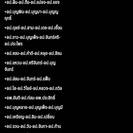
+ลป.ฝั้น-ลป.ตื้อ-ลป.แปลง-ลป.แยง
+ลป.บุญพิน-ลป.บุญมา-ลป.บุญญ
ฤทธิ์
+ลป.ดุลย์-ลป.สาม-ลป.เดช-ลป.เยื้อน
+ลป.ขาว-ลป.บุญเพ็ง-ลป.จันทร์ศรี-
ลป.ประไพร
+ลป.ชอบ-ลป.คำดี-ลป.หลุย-ลป.สีธน
+ลป.แหวน-ลป.ศรีจันทร์-ลป.บุญ
จันทร์
+ลป.อ่อน-ลป.จันทร์-ลป.แฟ็บ
+ลป.โส-ลป.วิไลย์-ลป.หลวง-ลป.ถวิล
+ลพ.ขันตี-ลป.ท่อน-ลพ.ประสิทธิ์
+ลป.บุญหลาย-ลป.บุญเพ็ง-ลป.บุญมี
+ลป.เหรียญ-ลป.สิม-ลป.เปลี่ยน
+ลป.จวน-ลป.วัน-ลป.จันทา-ลป.ก้าน