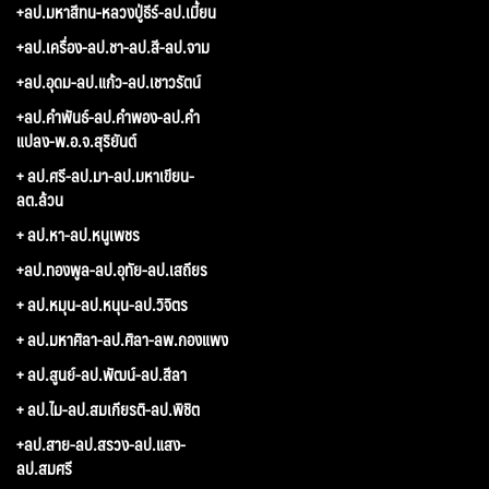
+ลป.มหาสีทน-หลวงปู่ธีร์-ลป.เมี้ยน
+ลป.เครื่อง-ลป.ชา-ลป.สี-ลป.จาม
+ลป.อุดม-ลป.แก้ว-ลป.เชาวรัตน์
+ลป.คำพันธ์-ลป.คำพอง-ลป.คำ
แปลง-พ.อ.จ.สุริยันต์
+ ลป.ศรี-ลป.มา-ลป.มหาเขียน-
ลต.ล้วน
+ ลป.หา-ลป.หนูเพชร
+ลป.ทองพูล-ลป.อุทัย-ลป.เสถียร
+ ลป.หมุน-ลป.หนุน-ลป.วิจิตร
+ ลป.มหาศิลา-ลป.ศิลา-ลพ.กองแพง
+ ลป.สูนย์-ลป.พัฒน์-ลป.สีลา
+ ลป.ไม-ลป.สมเกียรติ-ลป.พิชิต
+ลป.สาย-ลป.สรวง-ลป.แสง-
ลป.สมศรี