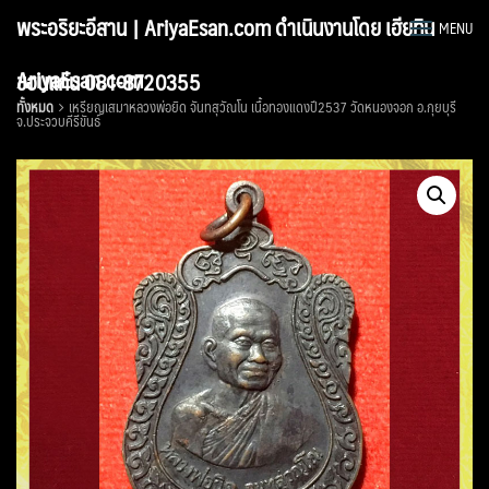
Skip
พระอริยะอีสาน | AriyaEsan.com ดำเนินงานโดย เฮียทิน
MENU
to
content
AriyaEsan.com
ขอนแก่น 081-8720355
ทั้งหมด
เหรียญเสมาหลวงพ่อยิด จันทสุวัณโน เนื้อทองแดงปี2537 วัดหนองจอก อ.กุยบุรี
จ.ประจวบคีรีขันธ์