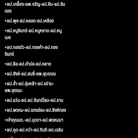
+ลป.เกลี้ยง-ลพ.จรัญ-ลป.คีบ-ลป.อิน
ตอง
+ลป.พุธ-ลป.หลอด-ลป.เหลือง
+ลป.หนูอินทร์-ลป.หนูหยาด-ลป.หนู
เมย
+ลป.ทองบัว-ลป.ทองคำ-ลป.ทอง
อินทร์
+ลป.ลือ-ลป.คำบ่อ-ลป.คลาด
+ลป.สังข์-ลป.สนธิ์-ลพ.สุบรรณ
+ลป.อ่ำ-ลป.อุ่นหล้า-ลป.อร่าม-
ลพ.อุตตมะ
+ลป.แว่น-ลป.ลป.จันทร์โสม-ลป.ขาน
+ลป.พรหม-ลป.แตงอ่อน-ลป.สิงห์ทอง
+เจ้าคุณนร.-ลป.บุดดา-ลป.พรหมมา
+ลป.กูด-ลป.กว่า-ลป.กินรี-ลต.เฉลิม