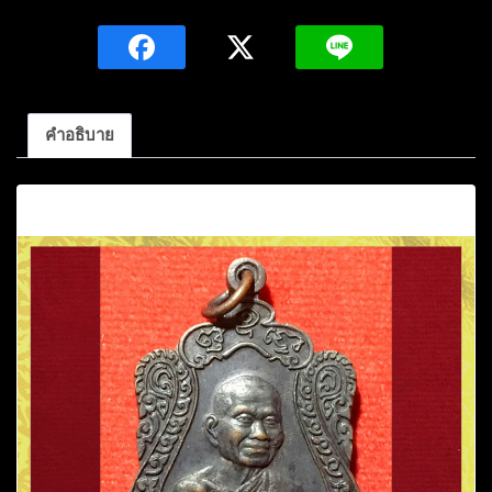
วง
พ่อ
ยิด
จัน
ท
คำอธิบาย
สุ
วัณ
คำอธิบาย
โน
เนื้อ
ทองแดง
ปี2537
วัด
หนองจอก
อ.กุยบุรี
จ.ประจวบคีรีขันธ์
ชิ้น