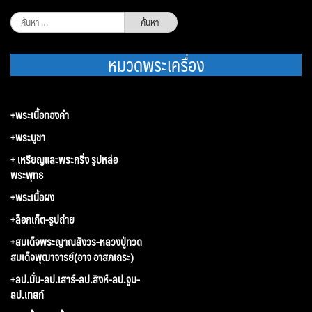
ค้นหา
สำหรับ:
หมวดพระเครื่อง
+พระเนื้อทองคำ
+พระบูชา
+ เหรียญและพระกริ่ง รูปหล่อ
พระพุทธ
+พระเนื้อผง
+ล็อกเก็ต-รูปถ่าย
+สมเด็จพระญาณสังวร-หลวงปู่ทวด
สมเด็จพุฒาจารย์(อาจ อาสภเถระ)
+ลป.มั่น-ลป.เสาร์-ลป.สิงห์-ลป.จูม-
ลป.เทสก์