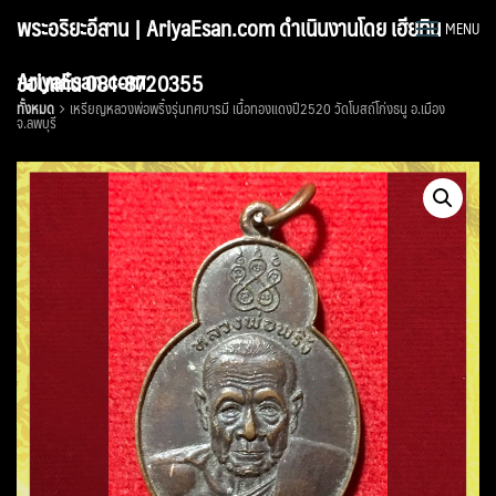
Skip
พระอริยะอีสาน | AriyaEsan.com ดำเนินงานโดย เฮียทิน
MENU
to
content
AriyaEsan.com
ขอนแก่น 081-8720355
ทั้งหมด
เหรียญหลวงพ่อพริ้งรุ่นทศบารมี เนื้อทองแดงปี2520 วัดโบสถ์โก่งธนู อ.เมือง
จ.ลพบุรี