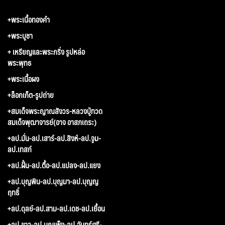
+พระเนื้อทองคำ
+พระบูชา
+ เหรียญและพระกริ่ง รูปหล่อ
พระพุทธ
+พระเนื้อผง
+ล็อกเก็ต-รูปถ่าย
+สมเด็จพระญาณสังวร-หลวงปู่ทวด
สมเด็จพุฒาจารย์(อาจ อาสภเถระ)
+ลป.มั่น-ลป.เสาร์-ลป.สิงห์-ลป.จูม-
ลป.เทสก์
+ลป.ฝั้น-ลป.ตื้อ-ลป.แปลง-ลป.แยง
+ลป.บุญพิน-ลป.บุญมา-ลป.บุญญ
ฤทธิ์
+ลป.ดุลย์-ลป.สาม-ลป.เดช-ลป.เยื้อน
+ลป.ขาว-ลป.บุญเพ็ง-ลป.จันทร์ศรี-