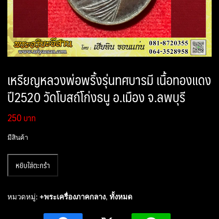
เหรียญหลวงพ่อพริ้งรุ่นทศบารมี เนื้อทองแดง
ปี2520 วัดโบสถ์โก่งธนู อ.เมือง จ.ลพบุรี
250
มีสินค้า
จำนวน
หยิบใส่ตะกร้า
เหรียญ
หลวง
พ่อ
หมวดหมู่:
+พระเครื่องภาคกลาง
,
ทั้งหมด
พริ้ง
รุ่น