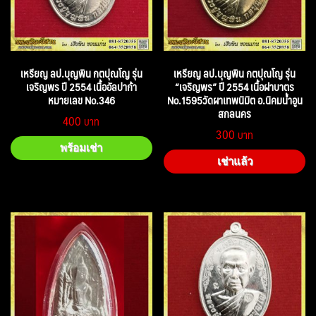
เหรียญ ลป.บุญพิน กตปุณโญ รุ่น
เหรียญ ลป.บุญพิน กตปุณโญ รุ่น
เจริญพร ปี 2554 เนื้ออัลปาก้า
“เจริญพร” ปี 2554 เนื้อฝาบาตร
หมายเลข No.346
No.1595วัดผาเทพนิมิต อ.นิคมน้ำอูน
สกลนคร
400
300
พร้อมเช่า
เช่าแล้ว