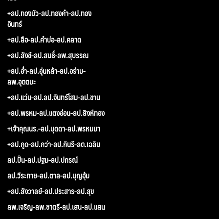
+ลป.ทองบัว-ลป.ทองคำ-ลป.ทอง
อินทร์
+ลป.ลือ-ลป.คำบ่อ-ลป.คลาด
+ลป.สังข์-ลป.สนธิ์-ลพ.สุบรรณ
+ลป.อ่ำ-ลป.อุ่นหล้า-ลป.อร่าม-
ลพ.อุตตมะ
+ลป.แว่น-ลป.ลป.จันทร์โสม-ลป.ขาน
+ลป.พรหม-ลป.แตงอ่อน-ลป.สิงห์ทอง
+เจ้าคุณนร.-ลป.บุดดา-ลป.พรหมมา
+ลป.กูด-ลป.กว่า-ลป.กินรี-ลต.เฉลิม
ลป.ปั่น-ลป.ปฐม-ลป.ปกรณ์
ลป.วีระทาย-ลป.ตาล-ลป.บุญอุ้ม
+ลป.สังวาลย์-ลป.ประสาร-ลป.สุข
ลพ.เจริญ-ลพ.ชาตรี-ลป.เสน-ลป.แสน