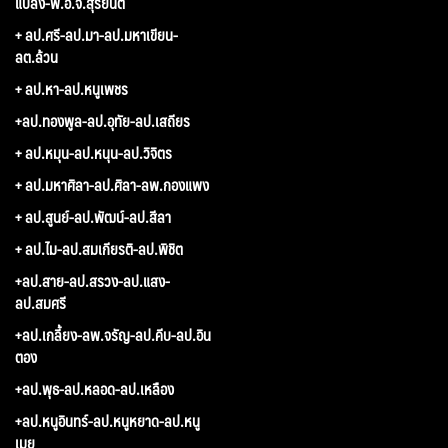
แปลง-พ.อ.จ.สุริยันต์
+ ลป.ศรี-ลป.มา-ลป.มหาเขียน-
ลต.ล้วน
+ ลป.หา-ลป.หนูเพชร
+ลป.ทองพูล-ลป.อุทัย-ลป.เสถียร
+ ลป.หมุน-ลป.หนุน-ลป.วิจิตร
+ ลป.มหาศิลา-ลป.ศิลา-ลพ.กองแพง
+ ลป.สูนย์-ลป.พัฒน์-ลป.สีลา
+ ลป.ไม-ลป.สมเกียรติ-ลป.พิชิต
+ลป.สาย-ลป.สรวง-ลป.แสง-
ลป.สมศรี
+ลป.เกลี้ยง-ลพ.จรัญ-ลป.คีบ-ลป.อิน
ตอง
+ลป.พุธ-ลป.หลอด-ลป.เหลือง
+ลป.หนูอินทร์-ลป.หนูหยาด-ลป.หนู
เมย