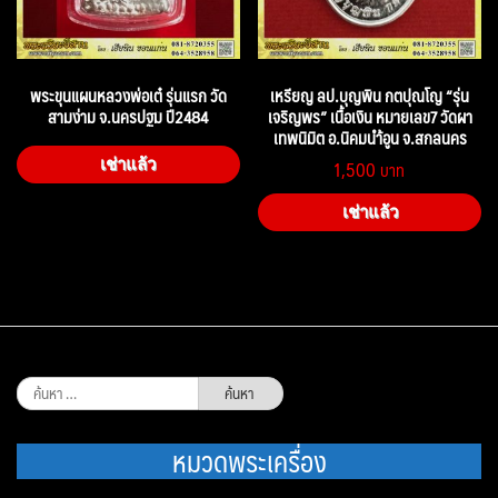
พระขุนแผนหลวงพ่อเต๋ รุ่นแรก วัด
เหรียญ ลป.บุญพิน กตปุณโญ “รุ่น
สามง่าม จ.นครปฐม ปี2484
เจริญพร” เนื้อเงิน หมายเลข7 วัดผา
เทพนิมิต อ.นิคมนำ้อูน จ.สกลนคร
1,500
เช่าแล้ว
เช่าแล้ว
ค้นหา
สำหรับ:
หมวดพระเครื่อง