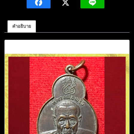
ทศ
บารมี
เนื้อ
คำอธิบาย
ทองแดง
ปี2520
คำอธิบาย
วัดโบสถ์
โก่ง
ธนู
อ.เมือง
จ.ลพบุรี
ชิ้น