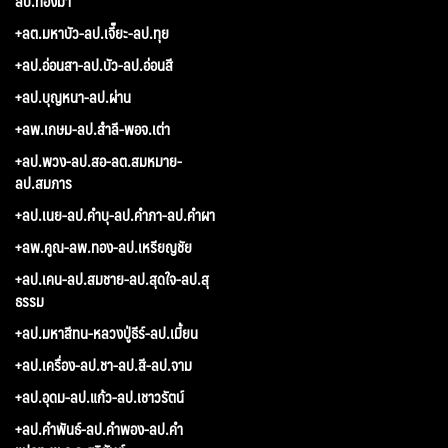
ลป.ทองมา
+ลต.มหาบัว-ลป.เจี๊ยะ-ลป.ทุย
+ลป.อ่อนสา-ลป.บัว-ลป.อ่อนสี
+ลป.บุญหนา-ลป.ผ่าน
+ลพ.เกษม-ลป.สำลี-พอจ.เต่า
+ลป.พวง-ลป.สอ-ลต.สมหมาย-
ลป.สมภาร
+ลป.เนย-ลป.คำบุ-ลป.คำภา-ลป.คำผา
+ลพ.คูณ-ลพ.ทอง-ลป.เหรียญชัย
+ลป.เคน-ลป.สมชาย-ลป.สุดใจ-ลป.สุ
ธรรม
+ลป.มหาสีทน-หลวงปู่ธีร์-ลป.เมี้ยน
+ลป.เครื่อง-ลป.ชา-ลป.สี-ลป.จาม
+ลป.อุดม-ลป.แก้ว-ลป.เชาวรัตน์
+ลป.คำพันธ์-ลป.คำพอง-ลป.คำ