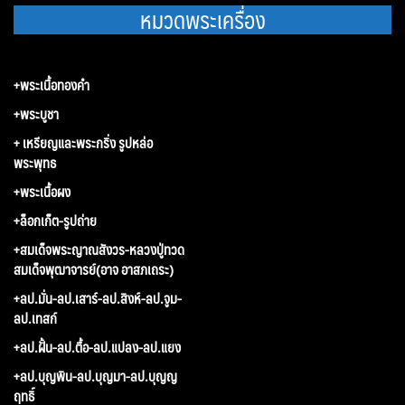
หมวดพระเครื่อง
+พระเนื้อทองคำ
+พระบูชา
+ เหรียญและพระกริ่ง รูปหล่อ
พระพุทธ
+พระเนื้อผง
+ล็อกเก็ต-รูปถ่าย
+สมเด็จพระญาณสังวร-หลวงปู่ทวด
สมเด็จพุฒาจารย์(อาจ อาสภเถระ)
+ลป.มั่น-ลป.เสาร์-ลป.สิงห์-ลป.จูม-
ลป.เทสก์
+ลป.ฝั้น-ลป.ตื้อ-ลป.แปลง-ลป.แยง
+ลป.บุญพิน-ลป.บุญมา-ลป.บุญญ
ฤทธิ์