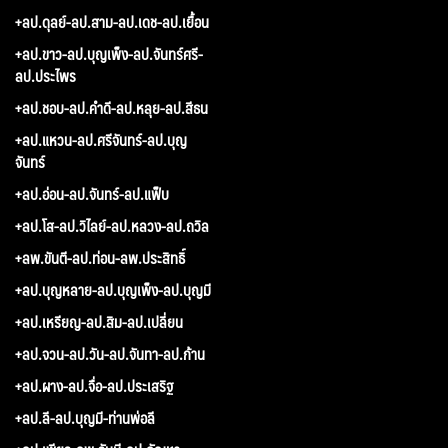
+ลป.ดุลย์-ลป.สาม-ลป.เดช-ลป.เยื้อน
+ลป.ขาว-ลป.บุญเพ็ง-ลป.จันทร์ศรี-
ลป.ประไพร
+ลป.ชอบ-ลป.คำดี-ลป.หลุย-ลป.สีธน
+ลป.แหวน-ลป.ศรีจันทร์-ลป.บุญ
จันทร์
+ลป.อ่อน-ลป.จันทร์-ลป.แฟ็บ
+ลป.โส-ลป.วิไลย์-ลป.หลวง-ลป.ถวิล
+ลพ.ขันตี-ลป.ท่อน-ลพ.ประสิทธิ์
+ลป.บุญหลาย-ลป.บุญเพ็ง-ลป.บุญมี
+ลป.เหรียญ-ลป.สิม-ลป.เปลี่ยน
+ลป.จวน-ลป.วัน-ลป.จันทา-ลป.ก้าน
+ลป.ผาง-ลป.จื่อ-ลป.ประเสริฐ
+ลป.ลี-ลป.บุญมี-ท่านพ่อลี