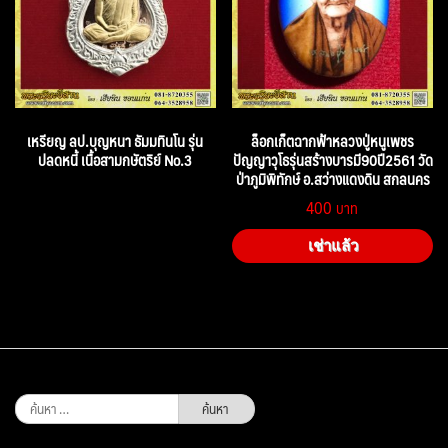
เหรียญ ลป.บุญหนา ธัมมทินโน รุ่น
ล็อกเก็ตฉากฟ้าหลวงปู่หนูเพชร
ปลดหนี้ เนื้อสามกษัตริย์ No.3
ปัญญาวุโธรุ่นสร้างบารมี90ปี2561 วัด
ป่าภูมิพิทักษ์ อ.สว่างแดงดิน สกลนคร
400
เช่าแล้ว
ค้นหา
สำหรับ: