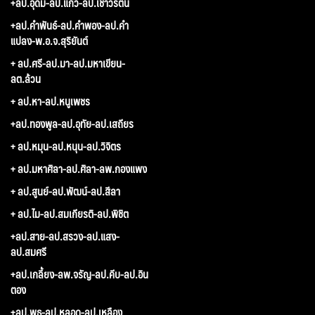
+ลป.อุดม-ลป.แก้ว-ลป.เชาวรัตน์
+ลป.คำพันธ์-ลป.คำพอง-ลป.คำ
แปลง-พ.อ.จ.สุริยันต์
+ ลป.ศรี-ลป.มา-ลป.มหาเขียน-
ลต.ล้วน
+ ลป.หา-ลป.หนูเพชร
+ลป.ทองพูล-ลป.อุทัย-ลป.เสถียร
+ ลป.หมุน-ลป.หนุน-ลป.วิจิตร
+ ลป.มหาศิลา-ลป.ศิลา-ลพ.กองแพง
+ ลป.สูนย์-ลป.พัฒน์-ลป.สีลา
+ ลป.ไม-ลป.สมเกียรติ-ลป.พิชิต
+ลป.สาย-ลป.สรวง-ลป.แสง-
ลป.สมศรี
+ลป.เกลี้ยง-ลพ.จรัญ-ลป.คีบ-ลป.อิน
ตอง
+ลป.พุธ-ลป.หลอด-ลป.เหลือง