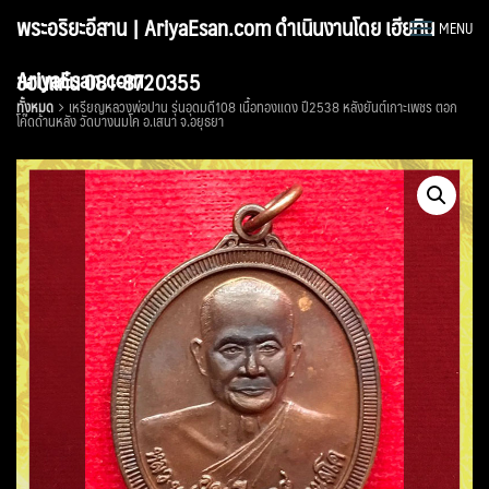
Skip
พระอริยะอีสาน | AriyaEsan.com ดำเนินงานโดย เฮียทิน
MENU
to
content
AriyaEsan.com
ขอนแก่น 081-8720355
ทั้งหมด
เหรียญหลวงพ่อปาน รุ่นอุดมดี108 เนื้อทองแดง ปี2538 หลังยันต์เกาะเพชร ตอก
โค๊ดด้านหลัง วัดบางนมโค อ.เสนา จ.อยุธยา