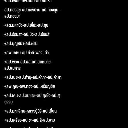
+ลป.เพียร-ลพ.จันมี-ลป.กัณหา
ลป.ทองสุข-ลป.ทองปาน-ลป.ทองสูน-
ลป.ทองมา
+ลต.มหาบัว-ลป.เจี๊ยะ-ลป.ทุย
+ลป.อ่อนสา-ลป.บัว-ลป.อ่อนสี
+ลป.บุญหนา-ลป.ผ่าน
+ลพ.เกษม-ลป.สำลี-พอจ.เต่า
+ลป.พวง-ลป.สอ-ลต.สมหมาย-
ลป.สมภาร
+ลป.เนย-ลป.คำบุ-ลป.คำภา-ลป.คำผา
+ลพ.คูณ-ลพ.ทอง-ลป.เหรียญชัย
+ลป.เคน-ลป.สมชาย-ลป.สุดใจ-ลป.สุ
ธรรม
+ลป.มหาสีทน-หลวงปู่ธีร์-ลป.เมี้ยน
+ลป.เครื่อง-ลป.ชา-ลป.สี-ลป.จาม