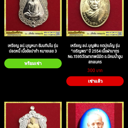
เหรียญ ลป.บุญหนา ธัมมทินโน รุ่น
เหรียญ ลป.บุญพิน กตปุณโญ รุ่น
ปลดหนี้ เนื้ออัลปาก้า หมายเลข 3
“เจริญพร” ปี 2554 เนื้อฝาบาตร
No.1595วัดผาเทพนิมิต อ.นิคมน้ำอูน
สกลนคร
พร้อมเช่า
300
เช่าแล้ว