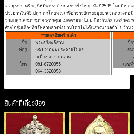
จ.อยุธยา เหรียญนี้พิธีพุทธาภิเษกอย่างยิ่งใหญ่ เมื่อปี2538 โดยมีห
ประธานในพิธี ปลุกเสกโดยพระเกจิอาจารย์สายอยุธยาเช่นหลวงพ่อมี 
ร่วมปลุกเสกมากมาย พุทธคุณ เมตตามหานิยม ป้องกันภัย แคล้วคล
ศิษย์กลุ่มเล็กๆที่ศรัทธาหลวงพ่อปานโดยไม่ได้แสวงหาผลกำไร จำน
รายละเอียดร้านค้า
ชื่อ
พระอริยะอีสาน
ชื่
ที่อยู่
68/1-2 ถนนประชาสโมสร
ธน
อเมือง จ. ขอนแก่น
โทร
081-8720355
เลขที่
064-3528958
สินค้าที่เกี่ยวข้อง