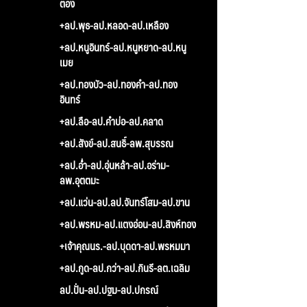
ตอง
+ลป.พุธ-ลป.หลอด-ลป.เหลือง
+ลป.หนูอินทร์-ลป.หนูหยาด-ลป.หนู
เมย
+ลป.ทองบัว-ลป.ทองคำ-ลป.ทอง
อินทร์
+ลป.ลือ-ลป.คำบ่อ-ลป.คลาด
+ลป.สังข์-ลป.สนธิ์-ลพ.สุบรรณ
+ลป.อ่ำ-ลป.อุ่นหล้า-ลป.อร่าม-
ลพ.อุตตมะ
+ลป.แว่น-ลป.ลป.จันทร์โสม-ลป.ขาน
+ลป.พรหม-ลป.แตงอ่อน-ลป.สิงห์ทอง
+เจ้าคุณนร.-ลป.บุดดา-ลป.พรหมมา
+ลป.กูด-ลป.กว่า-ลป.กินรี-ลต.เฉลิม
ลป.ปั่น-ลป.ปฐม-ลป.ปกรณ์