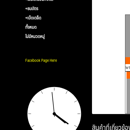
+ธนบัตร
+เบ็ดเตล็ด
ทั้งหมด
ไม่มีหมวดหมู่
Facebook Page Here
พร
สินค้าที่เกี่ยวข้อ