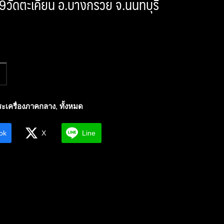
39วัดตะเคียน อ.บางกรวย จ.นนทบุรี
ะเครื่องภาคกลาง
,
ทั้งหมด
ok
X
Line