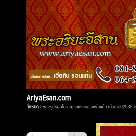
Skip
to
content
AriyaEsan.com
ทั้งหมด
พระรูปหล่อโบราณรุ่นแรกหลวงพ่อแย้ม เนื้อเงินปี2539วั
ค้นหา