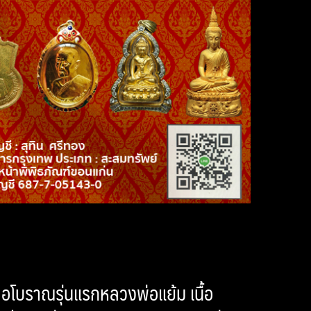
่อโบราณรุ่นแรกหลวงพ่อแย้ม เนื้อ