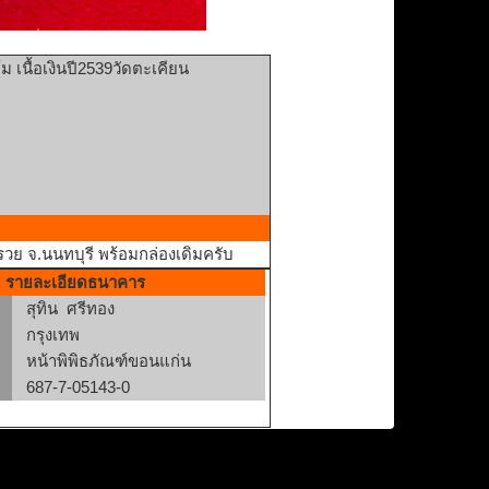
เนื้อเงินปี2539วัดตะเคียน
วย จ.นนทบุรี พร้อมกล่องเดิมครับ
รายละเอียดธนาคาร
สุทิน ศรีทอง
กรุงเทพ
หน้าพิพิธภัณฑ์ขอนแก่น
687-7-05143-0