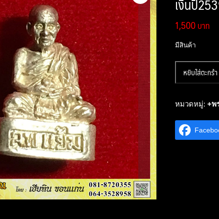
เงินปี25
1,500
มีสินค้า
จำนวน
หยิบใส่ตะกร้า
พระรูป
หล่อ
โบราณ
หมวดหมู่:
+พร
รุ่น
แรก
Facebo
หลวง
พ่อ
แย้ม
เนื้อ
เงินปี2539วัด
ตะเคียน
อ.บางกรวย
จ.นนทบุรี