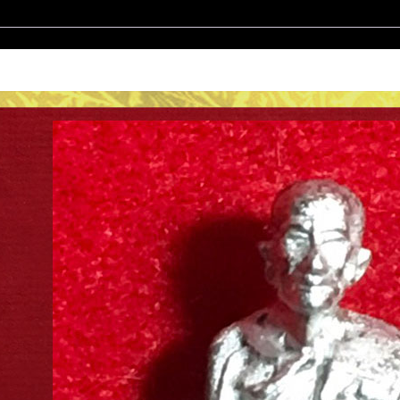
ปี2546
จ.อยุธยา
เนื้อ
กะไหล่
เงิน
ชิ้น