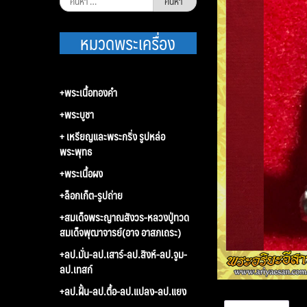
สำหรับ:
หมวดพระเครื่อง
+พระเนื้อทองคำ
+พระบูชา
+ เหรียญและพระกริ่ง รูปหล่อ
พระพุทธ
+พระเนื้อผง
+ล็อกเก็ต-รูปถ่าย
+สมเด็จพระญาณสังวร-หลวงปู่ทวด
สมเด็จพุฒาจารย์(อาจ อาสภเถระ)
+ลป.มั่น-ลป.เสาร์-ลป.สิงห์-ลป.จูม-
ลป.เทสก์
+ลป.ฝั้น-ลป.ตื้อ-ลป.แปลง-ลป.แยง