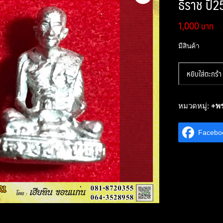
ธิราช ปี2
1,000
มีสินค้า
จำนวน
หยิบใส่ตะกร้า
เหรียญ
รูป
หล่อ
หมวดหมู่:
+พร
หลวง
ปู่
Facebo
เทียม
สิ
ริ
ปุญโญ
วัด
กษัตรา
ธิ
ราช