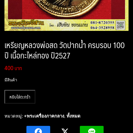
เหรียญหลวงพ่อสด วัดปากน้ำ ครบรอบ 100
ปี เนื้อกะไหล่ทอง ปี2527
400
มีสินค้า
จำนวน
หยิบใส่ตะกร้า
เหรียญ
หลวง
พ่อ
หมวดหมู่:
+พระเครื่องภาคกลาง
,
ทั้งหมด
สด
วัด