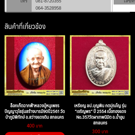
โทร
081-8720355
เลขที่
064-3528958
สินค้าที่เกี่ยวข้อง
ล็อกเก็ตฉากฟ้าหลวงปู่หนูเพชร
เหรียญ ลป.บุญพิน กตปุณโญ รุ่น
ปัญญาวุโธรุ่นสร้างบารมี90ปี2561 วัด
“เจริญพร” ปี 2554 เนื้อทองแดง
ป่าภูมิพิทักษ์ อ.สว่างแดงดิน สกลนคร
No.357วัดผาเทพนิมิต อ.น้ำอูน
สกลนคร
400
300