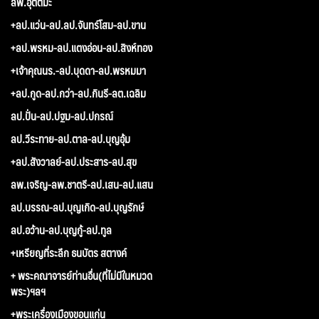
ลพ.อุตตมะ
+ลป.แว่น-ลป.ลป.จันทร์โสม-ลป.ขาน
+ลป.พรหม-ลป.แตงอ่อน-ลป.สิงห์ทอง
+เจ้าคุณนร.-ลป.บุดดา-ลป.พรหมมา
+ลป.กูด-ลป.กว่า-ลป.กินรี-ลต.เฉลิม
ลป.ปั่น-ลป.ปฐม-ลป.ปกรณ์
ลป.วีระทาย-ลป.ตาล-ลป.บุญอุ้ม
+ลป.สังวาลย์-ลป.ประสาร-ลป.สุข
ลพ.เจริญ-ลพ.ชาตรี-ลป.เสน-ลป.แสน
ลป.บรรณ-ลป.บุญเกิด-ลป.บุญรักษ์
ลป.อว้าน-ลป.บุญกู้-ลป.ทูล
+เหรียญที่ระลึก ธนบัตร สตางค์
+ พระคณาจารย์ท่านอื่น(ที่ไม่มีในหมวด
พระ)ฯลฯ
+พระเครื่องเมืองขอนแก่น