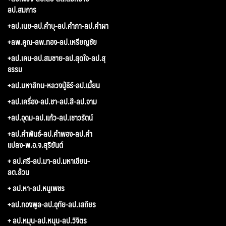
ลป.สมภาร
+ลป.เนย-ลป.คำบุ-ลป.คำภา-ลป.คำผา
+ลพ.คูณ-ลพ.ทอง-ลป.เหรียญชัย
+ลป.เคน-ลป.สมชาย-ลป.สุดใจ-ลป.สุ
ธรรม
+ลป.มหาสีทน-หลวงปู่ธีร์-ลป.เมี้ยน
+ลป.เครื่อง-ลป.ชา-ลป.สี-ลป.จาม
+ลป.อุดม-ลป.แก้ว-ลป.เชาวรัตน์
+ลป.คำพันธ์-ลป.คำพอง-ลป.คำ
แปลง-พ.อ.จ.สุริยันต์
+ ลป.ศรี-ลป.มา-ลป.มหาเขียน-
ลต.ล้วน
+ ลป.หา-ลป.หนูเพชร
+ลป.ทองพูล-ลป.อุทัย-ลป.เสถียร
+ ลป.หมุน-ลป.หนุน-ลป.วิจิตร