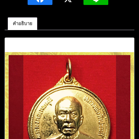
ปากน้ำ
ครบ
รอบ
คำอธิบาย
100
ปี
คำอธิบาย
เนื้อ
กะไหล่
ทอง
ปี2527
ชิ้น