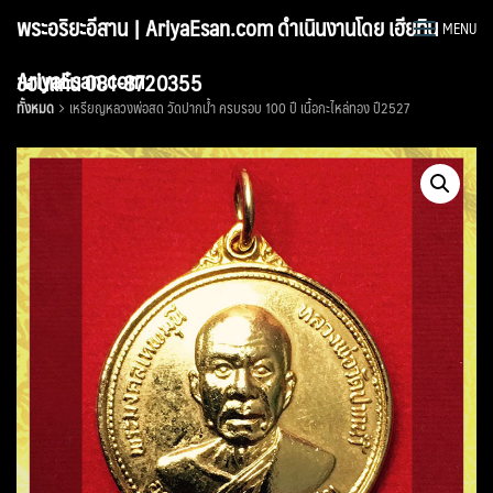
Skip
พระอริยะอีสาน | AriyaEsan.com ดำเนินงานโดย เฮียทิน
MENU
to
content
AriyaEsan.com
ขอนแก่น 081-8720355
ทั้งหมด
เหรียญหลวงพ่อสด วัดปากน้ำ ครบรอบ 100 ปี เนื้อกะไหล่ทอง ปี2527