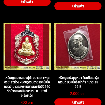
เช่าแล้ว
เช่าแล้ว
เหรียญเสมาหลวงปู่ถ้า อนาลโย (พระ
เหรียญ ลป.บุญหนา ธัมมทินโน รุ่น
อริยะสงฆ์5แผ่นดิน)ครบอายุ104ปีเนื้อ
เศรษฐี 80 เนื้ออัลปาก้า หมายเลข
ทองฝาบาตรลงยาหมายเลข10ปี2560
2913
วัดป่าทศพลมังคลาราม อ.เมยวดี
2,000
จ.ร้อยเอ็ด
400
เช่าแล้ว