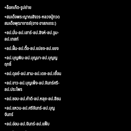
+ล็อกเก็ต-รูปถ่าย
+สมเด็จพระญาณสังวร-หลวงปู่ทวด
สมเด็จพุฒาจารย์(อาจ อาสภเถระ)
+ลป.มั่น-ลป.เสาร์-ลป.สิงห์-ลป.จูม-
ลป.เทสก์
+ลป.ฝั้น-ลป.ตื้อ-ลป.แปลง-ลป.แยง
+ลป.บุญพิน-ลป.บุญมา-ลป.บุญญ
ฤทธิ์
+ลป.ดุลย์-ลป.สาม-ลป.เดช-ลป.เยื้อน
+ลป.ขาว-ลป.บุญเพ็ง-ลป.จันทร์ศรี-
ลป.ประไพร
+ลป.ชอบ-ลป.คำดี-ลป.หลุย-ลป.สีธน
+ลป.แหวน-ลป.ศรีจันทร์-ลป.บุญ
จันทร์
+ลป.อ่อน-ลป.จันทร์-ลป.แฟ็บ