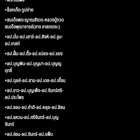
+ล็อกเก็ต-รูปถ่าย
+สมเด็จพระญาณสังวร-หลวงปู่ทวด
สมเด็จพุฒาจารย์(อาจ อาสภเถระ)
+ลป.มั่น-ลป.เสาร์-ลป.สิงห์-ลป.จูม-
ลป.เทสก์
+ลป.ฝั้น-ลป.ตื้อ-ลป.แปลง-ลป.แยง
+ลป.บุญพิน-ลป.บุญมา-ลป.บุญญ
ฤทธิ์
+ลป.ดุลย์-ลป.สาม-ลป.เดช-ลป.เยื้อน
+ลป.ขาว-ลป.บุญเพ็ง-ลป.จันทร์ศรี-
ลป.ประไพร
+ลป.ชอบ-ลป.คำดี-ลป.หลุย-ลป.สีธน
+ลป.แหวน-ลป.ศรีจันทร์-ลป.บุญ
จันทร์
+ลป.อ่อน-ลป.จันทร์-ลป.แฟ็บ