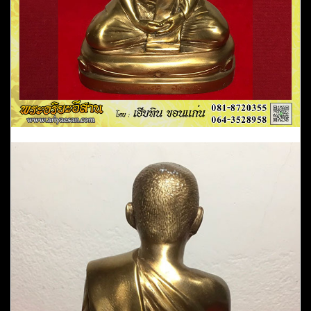
อ.กุดจับ
จ.อุดรธานี
ชิ้น