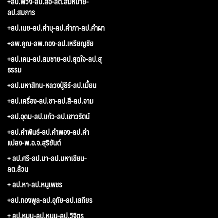
+ลป.พวง-ลป.สอ-ลต.สมหมาย-
ลป.สมภาร
+ลป.เนย-ลป.คำบุ-ลป.คำภา-ลป.คำผา
+ลพ.คูณ-ลพ.ทอง-ลป.เหรียญชัย
+ลป.เคน-ลป.สมชาย-ลป.สุดใจ-ลป.สุ
ธรรม
+ลป.มหาสีทน-หลวงปู่ธีร์-ลป.เมี้ยน
+ลป.เครื่อง-ลป.ชา-ลป.สี-ลป.จาม
+ลป.อุดม-ลป.แก้ว-ลป.เชาวรัตน์
+ลป.คำพันธ์-ลป.คำพอง-ลป.คำ
แปลง-พ.อ.จ.สุริยันต์
+ ลป.ศรี-ลป.มา-ลป.มหาเขียน-
ลต.ล้วน
+ ลป.หา-ลป.หนูเพชร
+ลป.ทองพูล-ลป.อุทัย-ลป.เสถียร
+ ลป.หมุน-ลป.หนุน-ลป.วิจิตร