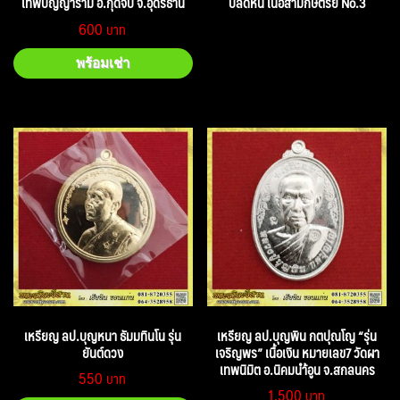
เทพปัญญาราม อ.กุดจับ จ.อุดรธานี
ปลดหนี้ เนื้อสามกษัตริย์ No.3
600
พร้อมเช่า
เหรียญ ลป.บุญหนา ธัมมทินโน รุ่น
เหรียญ ลป.บุญพิน กตปุณโญ “รุ่น
ยันต์ดวง
เจริญพร” เนื้อเงิน หมายเลข7 วัดผา
เทพนิมิต อ.นิคมนำ้อูน จ.สกลนคร
550
1,500