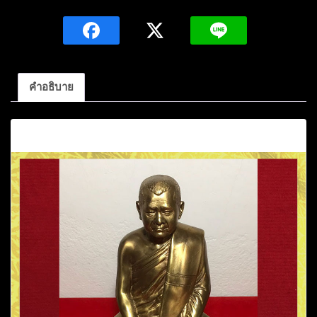
รุ่น
แรก
หลวง
พ่อ
สม
คำอธิบาย
เกียรติ
ชิต
คำอธิบาย
มา
โร
เนื้อ
ทอง
เหลือง
หมายเลข271
วัด
ป่า
ถ้ำ
พระ
เทพ
นิมิต