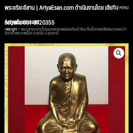
Skip
พระอริยะอีสาน | AriyaEsan.com ดำเนินงานโดย เฮียทิน
MENU
to
content
AriyaEsan.com
ขอนแก่น 081-8720355
+พระบูชา
พระบูชาขนาด5นิ้วรุ่นแรกหลวงพ่อสมเกียรติ ชิตมาโรเนื้อทองเหลืองหมายเลข271
วัดป่าถ้ำพระเทพนิมิต อ.กุดจับ จ.อุดรธานี