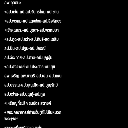
ลพ.อุตตมะ
+ลป.แว่น-ลป.ลป.จันทร์โสม-ลป.ขาน
+ลป.พรหม-ลป.แตงอ่อน-ลป.สิงห์ทอง
+เจ้าคุณนร.-ลป.บุดดา-ลป.พรหมมา
+ลป.กูด-ลป.กว่า-ลป.กินรี-ลต.เฉลิม
ลป.ปั่น-ลป.ปฐม-ลป.ปกรณ์
ลป.วีระทาย-ลป.ตาล-ลป.บุญอุ้ม
+ลป.สังวาลย์-ลป.ประสาร-ลป.สุข
ลพ.เจริญ-ลพ.ชาตรี-ลป.เสน-ลป.แสน
ลป.บรรณ-ลป.บุญเกิด-ลป.บุญรักษ์
ลป.อว้าน-ลป.บุญกู้-ลป.ทูล
+เหรียญที่ระลึก ธนบัตร สตางค์
+ พระคณาจารย์ท่านอื่น(ที่ไม่มีในหมวด
พระ)ฯลฯ
+พระเครื่องเมืองขอนแก่น