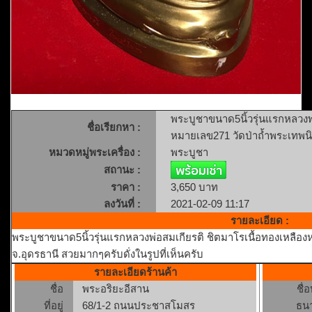
พระบูชาขนาด5นิ้วรุ่นแรกหลวงพ่
ชื่อเรียกหา :
หมายเลข271 วัดป่าถ้ำพระเทพนิม
หมวดหมู่พระเครื่อง :
พระบูชา
สถานะ :
ราคา :
3,650 บาท
ลงวันที่ :
2021-02-09 11:17
รายละเอียด :
พระบูชาขนาด5นิ้วรุ่นแรกหลวงพ่อสมเกียรติ ชิตมาโรเนื้อทองเหลืองห
จ.อุดรธานี สวยมากๆครับดั่งในรูปที่เห็นครับ
รายละเอียดร้านค้า
ชื่อ
พระอริยะอีสาน
ชื่
ที่อยู่
68/1-2 ถนนประชาสโมสร
ธน