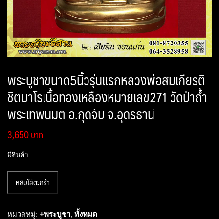
พระบูชาขนาด5นิ้วรุ่นแรกหลวงพ่อสมเกียรติ
ชิตมาโรเนื้อทองเหลืองหมายเลข271 วัดป่าถ้ำ
พระเทพนิมิต อ.กุดจับ จ.อุดรธานี
3,650
มีสินค้า
จำนวน
หยิบใส่ตะกร้า
พระ
บูชา
ขนาด5นิ้ว
หมวดหมู่:
+พระบูชา
,
ทั้งหมด