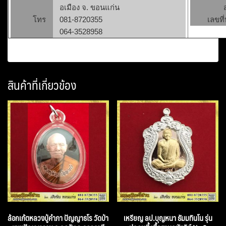
อเมือง จ. ขอนแก่น
โทร
081-8720355
เลขที่
064-3528958
สินค้าที่เกี่ยวข้อง
ล้อกเก้ตหลวงปู่คำภา ปัญญาธโร วัดป่า
เหรียญ ลป.บุญหนา ธัมมทินโน รุ่น