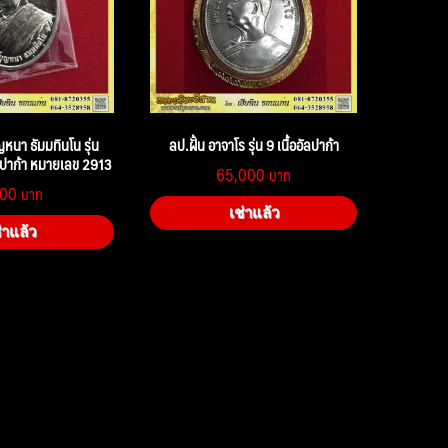
หนา ธัมมทินโน รุ่น
ลป.ฝั้น อาจาโร รุ่น 9 เนื้ออัลปาก้า
ัลปาก้า หมายเลข 2913
65,000
000
เช่าแล้ว
่าแล้ว