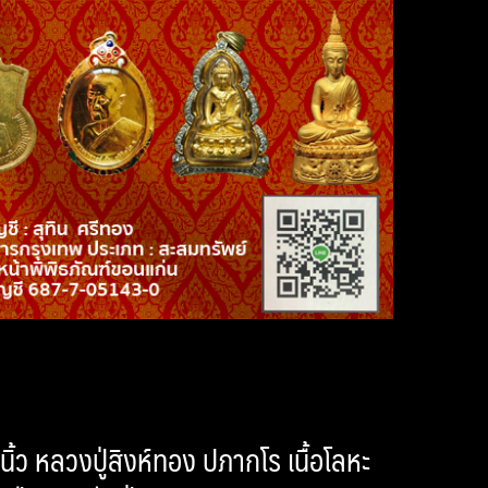
ิ้ว หลวงปู่สิงห์ทอง ปภากโร เนื้อโลหะ