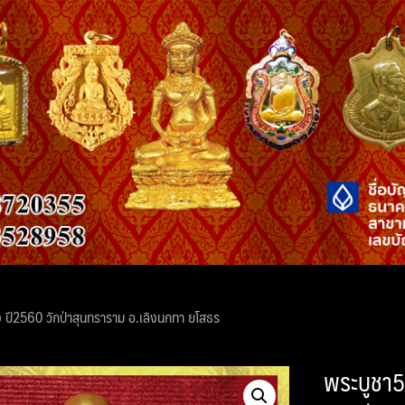
อง ปี2560 วักป่าสุนทราราม อ.เลิงนกทา ยโสธร
พระบูชา5น