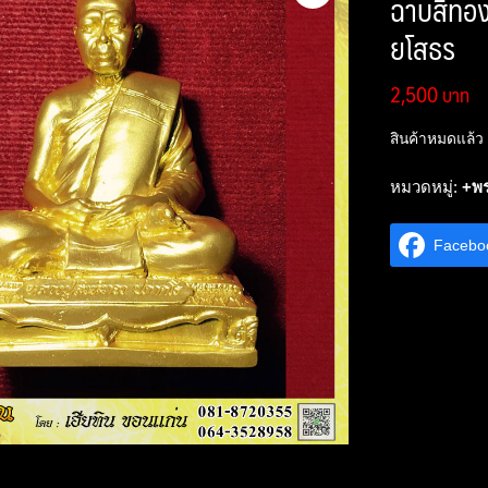
ฉาบสีทอง
ยโสธร
2,500
สินค้าหมดแล้ว
หมวดหมู่:
+พร
Facebo