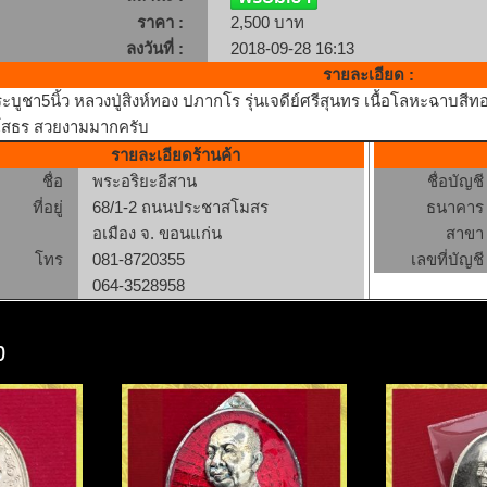
ราคา :
2,500 บาท
ลงวันที่ :
2018-09-28 16:13
รายละเอียด :
ะบูชา5นิ้ว หลวงปู่สิงห์ทอง ปภากโร รุ่นเจดีย์ศรีสุนทร เนื้อโลหะฉาบสี
สธร สวยงามมากครับ
รายละเอียดร้านค้า
ชื่อ
พระอริยะอีสาน
ชื่อบัญชี
ที่อยู่
68/1-2 ถนนประชาสโมสร
ธนาคาร
อเมือง จ. ขอนแก่น
สาขา
โทร
081-8720355
เลขที่บัญชี
064-3528958
ง