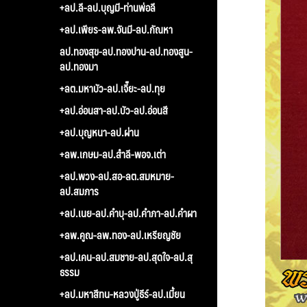
+ลป.ลี-ลป.บุญมี-ท่านพ่อลี
+ลป.เพียร-ลพ.จันมี-ลป.กัณหา
ลป.ทองสุข-ลป.ทองปาน-ลป.ทองสูน-
ลป.ทองมา
+ลต.มหาบัว-ลป.เจี๊ยะ-ลป.ทุย
+ลป.อ่อนสา-ลป.บัว-ลป.อ่อนสี
+ลป.บุญหนา-ลป.ผ่าน
+ลพ.เกษม-ลป.สำลี-พอจ.เต่า
+ลป.พวง-ลป.สอ-ลต.สมหมาย-
ลป.สมภาร
+ลป.เนย-ลป.คำบุ-ลป.คำภา-ลป.คำผา
+ลพ.คูณ-ลพ.ทอง-ลป.เหรียญชัย
+ลป.เคน-ลป.สมชาย-ลป.สุดใจ-ลป.สุ
ธรรม
+ลป.มหาสีทน-หลวงปู่ธีร์-ลป.เมี้ยน