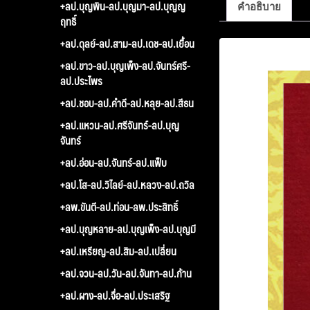
+ลป.บุญพิน-ลป.บุญมา-ลป.บุญญ
คำอธิบาย
ฤทธิ์
+ลป.ดุลย์-ลป.สาม-ลป.เดช-ลป.เยื้อน
คำอธิบาย
+ลป.ขาว-ลป.บุญเพ็ง-ลป.จันทร์ศรี-
ลป.ประไพร
+ลป.ชอบ-ลป.คำดี-ลป.หลุย-ลป.สีธน
+ลป.แหวน-ลป.ศรีจันทร์-ลป.บุญ
จันทร์
+ลป.อ่อน-ลป.จันทร์-ลป.แฟ็บ
+ลป.โส-ลป.วิไลย์-ลป.หลวง-ลป.ถวิล
+ลพ.ขันตี-ลป.ท่อน-ลพ.ประสิทธิ์
+ลป.บุญหลาย-ลป.บุญเพ็ง-ลป.บุญมี
+ลป.เหรียญ-ลป.สิม-ลป.เปลี่ยน
+ลป.จวน-ลป.วัน-ลป.จันทา-ลป.ก้าน
+ลป.ผาง-ลป.จื่อ-ลป.ประเสริฐ