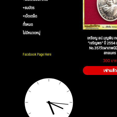
+ธนบัตร
+เบ็ดเตล็ด
ทั้งหมด
ไม่มีหมวดหมู่
เหรียญ ลป.บุญพิน กต
“เจริญพร” ปี 2554 เ
No.357วัดผาเทพนิมิ
สกลนคร
Facebook Page Here
300
เช่าแล้ว