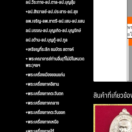
ลป.วีระทาย-ลป.ตาล-ลป.บุญอุ้ม
+ลป.สังวาลย์-ลป.ประสาร-ลป.สุข
ลพ.เจริญ-ลพ.ชาตรี-ลป.เสน-ลป.แสน
พร
ลป.บรรณ-ลป.บุญเกิด-ลป.บุญรักษ์
ยโ
ลป.อว้าน-ลป.บุญกู้-ลป.ทูล
+เหรียญที่ระลึก ธนบัตร สตางค์
+ พระคณาจารย์ท่านอื่น(ที่ไม่มีในหมวด
พระ)ฯลฯ
+พระเครื่องเมืองขอนแก่น
+พระเครื่องภาคอีสาน
สินค้าที่เกี่ยวข้อ
+พระเครื่องภาคตะวันตก
+พระเครื่องภาคกลาง
+พระเครื่องภาคตะวันออก
+พระเครื่องภาคเหนือ
+พระเครื่องภาคใต้