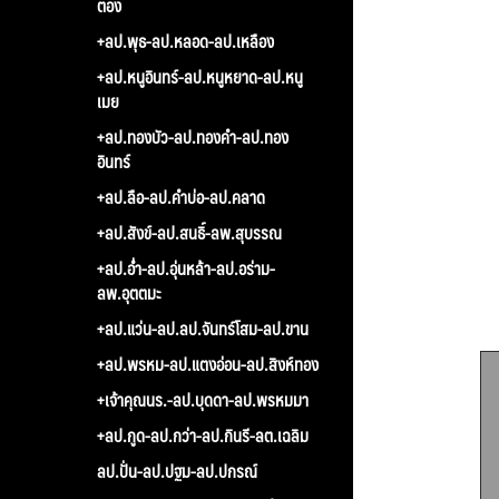
ตอง
+ลป.พุธ-ลป.หลอด-ลป.เหลือง
+ลป.หนูอินทร์-ลป.หนูหยาด-ลป.หนู
เมย
+ลป.ทองบัว-ลป.ทองคำ-ลป.ทอง
อินทร์
+ลป.ลือ-ลป.คำบ่อ-ลป.คลาด
+ลป.สังข์-ลป.สนธิ์-ลพ.สุบรรณ
+ลป.อ่ำ-ลป.อุ่นหล้า-ลป.อร่าม-
ลพ.อุตตมะ
+ลป.แว่น-ลป.ลป.จันทร์โสม-ลป.ขาน
+ลป.พรหม-ลป.แตงอ่อน-ลป.สิงห์ทอง
+เจ้าคุณนร.-ลป.บุดดา-ลป.พรหมมา
+ลป.กูด-ลป.กว่า-ลป.กินรี-ลต.เฉลิม
ลป.ปั่น-ลป.ปฐม-ลป.ปกรณ์