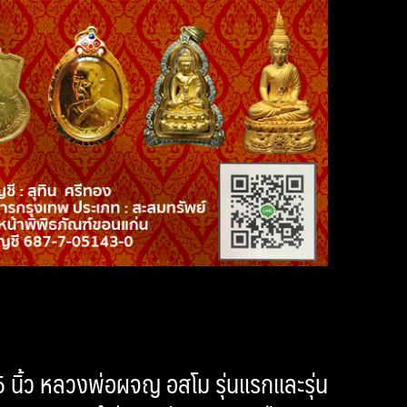
5 นิ้ว หลวงพ่อผจญ อสโม รุ่นแรกและรุ่น