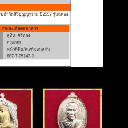
รมดำวัดสิริปุญญาราม ปี2557 รุ่นฉลอง
รายละเอียดธนาคาร
สุทิน ศรีทอง
กรุงเทพ
หน้าพิพิธภัณฑ์ขอนแก่น
687-7-05143-0