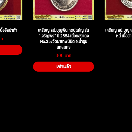
นื้ออัลปาก้า
เหรียญ ลป.บุญพิน กตปุณโญ รุ่น
เหรียญ ลป.บุญหน
“เจริญพร” ปี 2554 เนื้อทองแดง
หนี้ เนื้อ
No.357วัดผาเทพนิมิต อ.น้ำอูน
สกลนคร
300
เช่าแล้ว