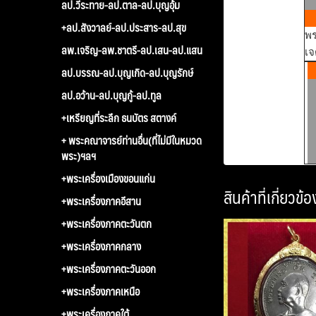
ลป.วีระทาย-ลป.ตาล-ลป.บุญอุ้ม
+ลป.สังวาลย์-ลป.ประสาร-ลป.สุข
พร
ลพ.เจริญ-ลพ.ชาตรี-ลป.เสน-ลป.แสน
เจ
ลป.บรรณ-ลป.บุญเกิด-ลป.บุญรักษ์
ลป.อว้าน-ลป.บุญกู้-ลป.ทูล
+เหรียญที่ระลึก ธนบัตร สตางค์
+ พระคณาจารย์ท่านอื่น(ที่ไม่มีในหมวด
พระ)ฯลฯ
+พระเครื่องเมืองขอนแก่น
สินค้าที่เกี่ยวข้อ
+พระเครื่องภาคอีสาน
+พระเครื่องภาคตะวันตก
+พระเครื่องภาคกลาง
+พระเครื่องภาคตะวันออก
+พระเครื่องภาคเหนือ
+พระเครื่องภาคใต้