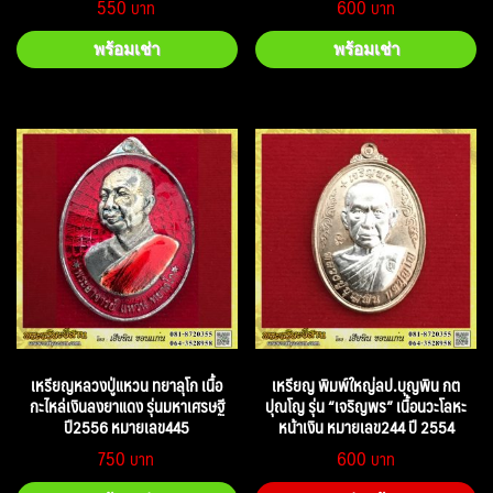
550
600
พร้อมเช่า
พร้อมเช่า
เหรียญหลวงปู่แหวน ทยาลุโก เนื้อ
เหรียญ พิมพ์ใหญ่ลป.บุญพิน กต
กะไหล่เงินลงยาแดง รุ่นมหาเศรษฐี
ปุณโญ รุ่น “เจริญพร” เนื้อนวะโลหะ
ปี2556 หมายเลข445
หน้าเงิน หมายเลข244 ปี 2554
750
600