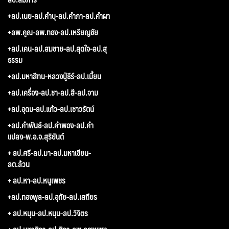
+ลป.เนย-ลป.คำบุ-ลป.คำภา-ลป.คำผา
+ลพ.คูณ-ลพ.ทอง-ลป.เหรียญชัย
+ลป.เคน-ลป.สมชาย-ลป.สุดใจ-ลป.สุ
ธรรม
+ลป.มหาสีทน-หลวงปู่ธีร์-ลป.เมี้ยน
+ลป.เครื่อง-ลป.ชา-ลป.สี-ลป.จาม
+ลป.อุดม-ลป.แก้ว-ลป.เชาวรัตน์
+ลป.คำพันธ์-ลป.คำพอง-ลป.คำ
แปลง-พ.อ.จ.สุริยันต์
+ ลป.ศรี-ลป.มา-ลป.มหาเขียน-
ลต.ล้วน
+ ลป.หา-ลป.หนูเพชร
+ลป.ทองพูล-ลป.อุทัย-ลป.เสถียร
+ ลป.หมุน-ลป.หนุน-ลป.วิจิตร