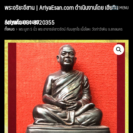
Skip
พระอริยะอีสาน | AriyaEsan.com ดำเนินงานโดย เฮียทิน
MENU
to
content
AriyaEsan.com
ขอนแก่น 081-8720355
ทั้งหมด
พระบูชา 5 นิ้ว พระอาจารย์เชาวรัตน์ กัมมสุทโธ เนื้อโลหะ วัดท่าวังหิน จ.สกลนคร