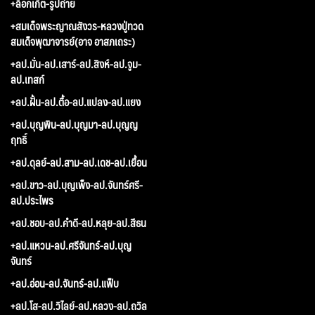
+ล็อกเก็ต-รูปถ่าย
+สมเด็จพระญาณสังวร-หลวงปู่ทวด
สมเด็จพุฒาจารย์(อาจ อาสภเถระ)
+ลป.มั่น-ลป.เสาร์-ลป.สิงห์-ลป.จูม-
ลป.เทสก์
+ลป.ฝั้น-ลป.ตื้อ-ลป.แปลง-ลป.แยง
+ลป.บุญพิน-ลป.บุญมา-ลป.บุญญ
ฤทธิ์
+ลป.ดุลย์-ลป.สาม-ลป.เดช-ลป.เยื้อน
+ลป.ขาว-ลป.บุญเพ็ง-ลป.จันทร์ศรี-
ลป.ประไพร
+ลป.ชอบ-ลป.คำดี-ลป.หลุย-ลป.สีธน
+ลป.แหวน-ลป.ศรีจันทร์-ลป.บุญ
จันทร์
+ลป.อ่อน-ลป.จันทร์-ลป.แฟ็บ
+ลป.โส-ลป.วิไลย์-ลป.หลวง-ลป.ถวิล