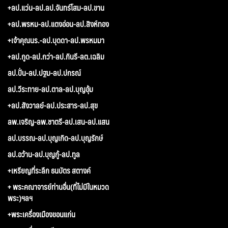
+ลป.แว่น-ลป.ลป.จันทร์โสม-ลป.ขาน
+ลป.พรหม-ลป.แตงอ่อน-ลป.สิงห์ทอง
+เจ้าคุณนร.-ลป.บุดดา-ลป.พรหมมา
+ลป.กูด-ลป.กว่า-ลป.กินรี-ลต.เฉลิม
ลป.ปั่น-ลป.ปฐม-ลป.ปกรณ์
ลป.วีระทาย-ลป.ตาล-ลป.บุญอุ้ม
+ลป.สังวาลย์-ลป.ประสาร-ลป.สุข
ลพ.เจริญ-ลพ.ชาตรี-ลป.เสน-ลป.แสน
ลป.บรรณ-ลป.บุญเกิด-ลป.บุญรักษ์
ลป.อว้าน-ลป.บุญกู้-ลป.ทูล
+เหรียญที่ระลึก ธนบัตร สตางค์
+ พระคณาจารย์ท่านอื่น(ที่ไม่มีในหมวด
พระ)ฯลฯ
+พระเครื่องเมืองขอนแก่น