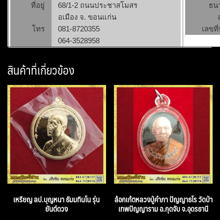
ที่อยู่
68/1-2 ถนนประชาสโมสร
ธน
อเมือง จ. ขอนแก่น
โทร
081-8720355
เลขที่
064-3528958
สินค้าที่เกี่ยวข้อง
เหรียญ ลป.บุญหนา ธัมมทินโน รุ่น
ล้อกเก้ตหลวงปู่คำภา ปัญญาธโร วัดป่า
ยันต์ดวง
เทพปัญญาราม อ.กุดจับ จ.อุดรธานี