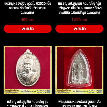
เหรียญหลวงปู่วัน อุตตโม ปี2520 เนื้อ
เหรียญ ลป.บุญพิน กตปุณโญ “รุ่น
ทองแดง วัดถ้ำอภัยดำรงธรรม
เจริญพร” เนื้อเงิน หมายเลข7 วัดผา
จ.สกลนคร
เทพนิมิต อ.นิคมนำ้อูน จ.สกลนคร
400
1,500
เช่าแล้ว
เช่าแล้ว
เหรียญ ลป.บุญพิน กตปุณโญ รุ่น
พระขุนแผนหลวงพ่อเต๋ รุ่นแรก วัด
“เจริญพร” ปี 2554 เนื้อทองแดง
สามง่าม จ.นครปฐม ปี2484