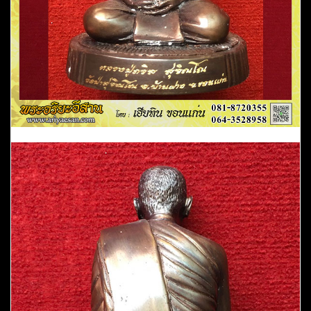
อ.บ้านฝาง
จ.ขอนแก่น
ชิ้น