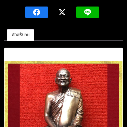
นิ้ว
หลวง
ปู่
ถวิล
สุ
คำอธิบาย
จิณโณ
รุ่น
คำอธิบาย
แรก
เจริญ
อายุ
วัฒนะ
มงคล72พรรษา
เนื้อ
โลหะ
ปี2557
วัด
ป่า
สุ
จิณโณ