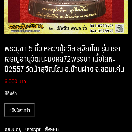
พระบูชา 5 นิ้ว หลวงปู่ถวิล สุจิณโณ รุ่นแรก
เจริญอายุวัฒนะมงคล72พรรษา เนื้อโลหะ
ปี2557 วัดป่าสุจิณโณ อ.บ้านฝาง จ.ขอนแก่น
6,000
มีสินค้า
จำนวน
หยิบใส่ตะกร้า
พระ
บูชา
5
หมวดหมู่:
+พระบูชา
,
ทั้งหมด