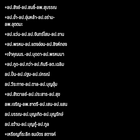
+ลป.สังข์-ลป.สนธิ์-ลพ.สุบรรณ
+ลป.อ่ำ-ลป.อุ่นหล้า-ลป.อร่าม-
ลพ.อุตตมะ
+ลป.แว่น-ลป.ลป.จันทร์โสม-ลป.ขาน
+ลป.พรหม-ลป.แตงอ่อน-ลป.สิงห์ทอง
+เจ้าคุณนร.-ลป.บุดดา-ลป.พรหมมา
+ลป.กูด-ลป.กว่า-ลป.กินรี-ลต.เฉลิม
ลป.ปั่น-ลป.ปฐม-ลป.ปกรณ์
ลป.วีระทาย-ลป.ตาล-ลป.บุญอุ้ม
+ลป.สังวาลย์-ลป.ประสาร-ลป.สุข
ลพ.เจริญ-ลพ.ชาตรี-ลป.เสน-ลป.แสน
ลป.บรรณ-ลป.บุญเกิด-ลป.บุญรักษ์
ลป.อว้าน-ลป.บุญกู้-ลป.ทูล
+เหรียญที่ระลึก ธนบัตร สตางค์