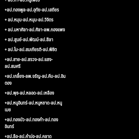
+ลป.ทองพูล-ลป.อุทัย-ลป.เสถียร
+ ลป.หมุน-ลป.หนุน-ลป.วิจิตร
+ ลป.มหาศิลา-ลป.ศิลา-ลพ.กองแพง
+ ลป.สูนย์-ลป.พัฒน์-ลป.สีลา
+ ลป.ไม-ลป.สมเกียรติ-ลป.พิชิต
+ลป.สาย-ลป.สรวง-ลป.แสง-
ลป.สมศรี
+ลป.เกลี้ยง-ลพ.จรัญ-ลป.คีบ-ลป.อิน
ตอง
+ลป.พุธ-ลป.หลอด-ลป.เหลือง
+ลป.หนูอินทร์-ลป.หนูหยาด-ลป.หนู
เมย
+ลป.ทองบัว-ลป.ทองคำ-ลป.ทอง
อินทร์
+ลป.ลือ-ลป.คำบ่อ-ลป.คลาด