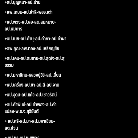
+ลป.บุญหนา-ลป.ผ่าน
+ลพ.เกษม-ลป.สำลี-พอจ.เต่า
+ลป.พวง-ลป.สอ-ลต.สมหมาย-
ลป.สมภาร
+ลป.เนย-ลป.คำบุ-ลป.คำภา-ลป.คำผา
+ลพ.คูณ-ลพ.ทอง-ลป.เหรียญชัย
+ลป.เคน-ลป.สมชาย-ลป.สุดใจ-ลป.สุ
ธรรม
+ลป.มหาสีทน-หลวงปู่ธีร์-ลป.เมี้ยน
+ลป.เครื่อง-ลป.ชา-ลป.สี-ลป.จาม
+ลป.อุดม-ลป.แก้ว-ลป.เชาวรัตน์
+ลป.คำพันธ์-ลป.คำพอง-ลป.คำ
แปลง-พ.อ.จ.สุริยันต์
+ ลป.ศรี-ลป.มา-ลป.มหาเขียน-
ลต.ล้วน
+ ลป.หา-ลป.หนูเพชร