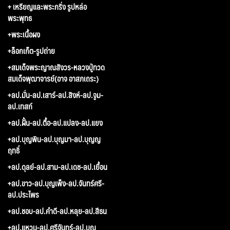
+ เหรียญและพระกริ่ง รูปหล่อ
พระพุทธ
+พระเนื้อผง
+ล็อกเก็ต-รูปถ่าย
+สมเด็จพระญาณสังวร-หลวงปู่ทวด
สมเด็จพุฒาจารย์(อาจ อาสภเถระ)
+ลป.มั่น-ลป.เสาร์-ลป.สิงห์-ลป.จูม-
ลป.เทสก์
+ลป.ฝั้น-ลป.ตื้อ-ลป.แปลง-ลป.แยง
+ลป.บุญพิน-ลป.บุญมา-ลป.บุญญ
ฤทธิ์
+ลป.ดุลย์-ลป.สาม-ลป.เดช-ลป.เยื้อน
+ลป.ขาว-ลป.บุญเพ็ง-ลป.จันทร์ศรี-
ลป.ประไพร
+ลป.ชอบ-ลป.คำดี-ลป.หลุย-ลป.สีธน
+ลป.แหวน-ลป.ศรีจันทร์-ลป.บุญ