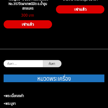
No.357วัดผาเทพนิมิต อ.น้ำอูน
สกลนคร
เช่าแล้ว
300
เช่าแล้ว
ค้นหา
สำหรับ:
หมวดพระเครื่อง
+พระเนื้อทองคำ
+พระบูชา