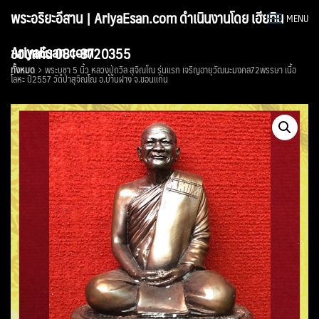
Skip
พระอริยะอีสาน | AriyaEsan.com ดำเนินงานโดย เฮียทิน
MENU
to
content
AriyaEsan.com
ขอนแก่น 081-8720355
ทั้งหมด
พระบูชา 5 นิ้ว หลวงปู่ถวิล สุจิณโณ รุ่นแรก เจริญอายุวัฒนะมงคล72พรรษา เนื้อ
โลหะ ปี2557 วัดป่าสุจิณโณ อ.บ้านฝาง จ.ขอนแก่น