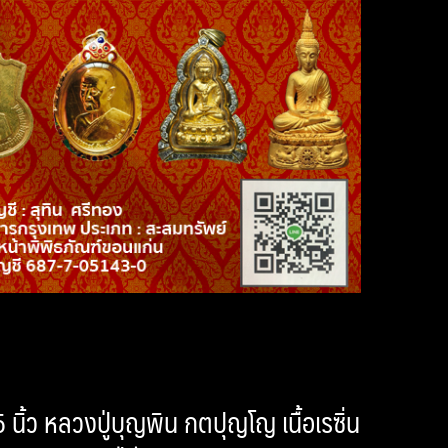
 นิ้ว หลวงปู่บุญพิน กตปุญโญ เนื้อเรซิ่น