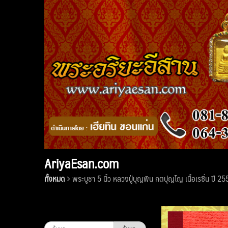
Skip
to
content
AriyaEsan.com
ทั้งหมด
พระบูชา 5 นิ้ว หลวงปู่บุญพิน กตปุญโญ เนื้อเรซิ่น ปี 
ค้นหา