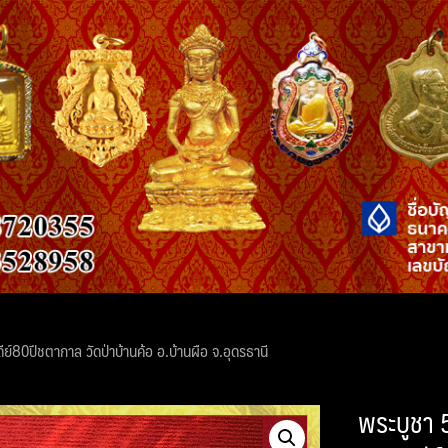
ย์80ปีชตากาล วัดป่าบ้านค้อ อ.บ้านผือ จ.อุดรธานี
พระบูชา 5