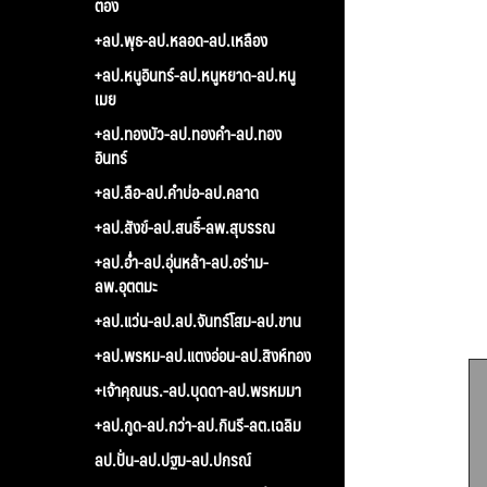
ตอง
+ลป.พุธ-ลป.หลอด-ลป.เหลือง
+ลป.หนูอินทร์-ลป.หนูหยาด-ลป.หนู
เมย
+ลป.ทองบัว-ลป.ทองคำ-ลป.ทอง
อินทร์
+ลป.ลือ-ลป.คำบ่อ-ลป.คลาด
+ลป.สังข์-ลป.สนธิ์-ลพ.สุบรรณ
+ลป.อ่ำ-ลป.อุ่นหล้า-ลป.อร่าม-
ลพ.อุตตมะ
+ลป.แว่น-ลป.ลป.จันทร์โสม-ลป.ขาน
+ลป.พรหม-ลป.แตงอ่อน-ลป.สิงห์ทอง
+เจ้าคุณนร.-ลป.บุดดา-ลป.พรหมมา
+ลป.กูด-ลป.กว่า-ลป.กินรี-ลต.เฉลิม
ลป.ปั่น-ลป.ปฐม-ลป.ปกรณ์