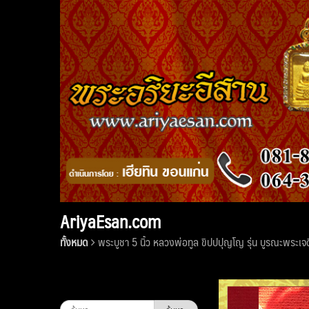
Skip
to
content
AriyaEsan.com
ทั้งหมด
พระบูชา 5 นิ้ว หลวงพ่อทูล ขิปปปุญโญ รุ่น บูรณะพระเจดี
ค้นหา