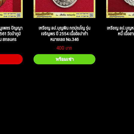
หนูเพชร ปัญญา
เหรียญ ลป.บุญพิน กตปุณโญ รุ่น
เหรียญ ลป.บุญหน
561 วัดป่าภูมิ
เจริญพร ปี 2554 เนื้ออัลปาก้า
หนี้ เนื้อ
ดิน สกลนคร
หมายเลข No.346
400
พร้อมเช่า