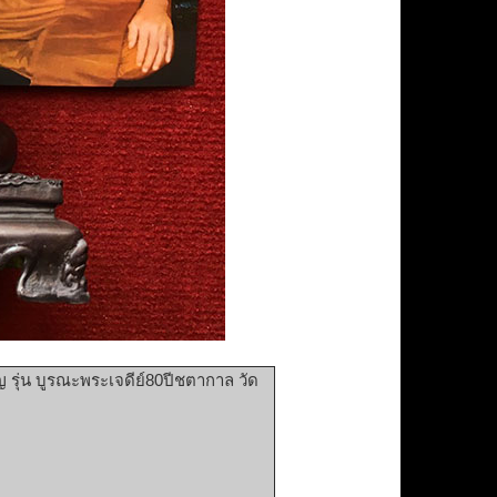
ญ รุ่น บูรณะพระเจดีย์80ปีชตากาล วัด