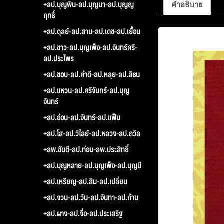
+ลป.บุญพิน-ลป.บุญมา-ลป.บุญญ
คำอธิบาย
ฤทธิ์
+ลป.ดุลย์-ลป.สาม-ลป.เดช-ลป.เยื้อน
คำอธิบาย
+ลป.ขาว-ลป.บุญเพ็ง-ลป.จันทร์ศรี-
ลป.ประไพร
+ลป.ชอบ-ลป.คำดี-ลป.หลุย-ลป.สีธน
+ลป.แหวน-ลป.ศรีจันทร์-ลป.บุญ
จันทร์
+ลป.อ่อน-ลป.จันทร์-ลป.แฟ็บ
+ลป.โส-ลป.วิไลย์-ลป.หลวง-ลป.ถวิล
+ลพ.ขันตี-ลป.ท่อน-ลพ.ประสิทธิ์
+ลป.บุญหลาย-ลป.บุญเพ็ง-ลป.บุญมี
+ลป.เหรียญ-ลป.สิม-ลป.เปลี่ยน
+ลป.จวน-ลป.วัน-ลป.จันทา-ลป.ก้าน
+ลป.ผาง-ลป.จื่อ-ลป.ประเสริฐ