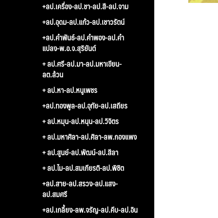
+ลป.เครื่อง-ลป.ชา-ลป.สี-ลป.จาม
+ลป.อุดม-ลป.แก้ว-ลป.เชาวรัตน์
+ลป.คำพันธ์-ลป.คำพอง-ลป.คำ
แปลง-พ.อ.จ.สุริยันต์
+ ลป.ศรี-ลป.มา-ลป.มหาเขียน-
ลต.ล้วน
+ ลป.หา-ลป.หนูเพชร
+ลป.ทองพูล-ลป.อุทัย-ลป.เสถียร
+ ลป.หมุน-ลป.หนุน-ลป.วิจิตร
+ ลป.มหาศิลา-ลป.ศิลา-ลพ.กองแพง
+ ลป.สูนย์-ลป.พัฒน์-ลป.สีลา
+ ลป.ไม-ลป.สมเกียรติ-ลป.พิชิต
+ลป.สาย-ลป.สรวง-ลป.แสง-
ลป.สมศรี
+ลป.เกลี้ยง-ลพ.จรัญ-ลป.คีบ-ลป.อิน