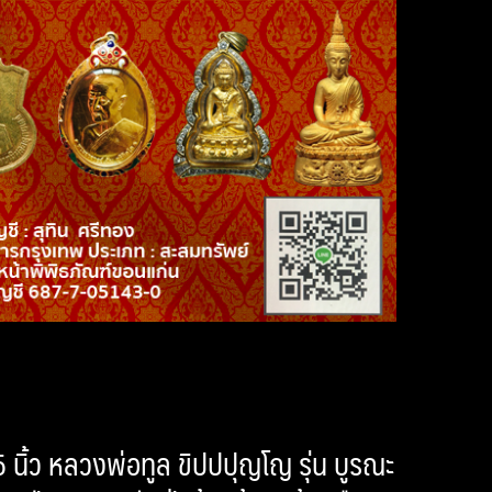
 นิ้ว หลวงพ่อทูล ขิปปปุญโญ รุ่น บูรณะ