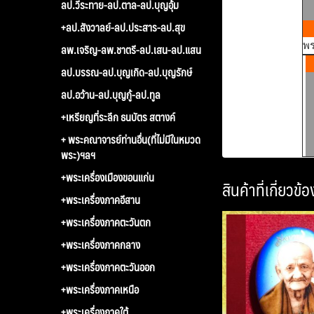
ลป.วีระทาย-ลป.ตาล-ลป.บุญอุ้ม
+ลป.สังวาลย์-ลป.ประสาร-ลป.สุข
พร
ลพ.เจริญ-ลพ.ชาตรี-ลป.เสน-ลป.แสน
ลป.บรรณ-ลป.บุญเกิด-ลป.บุญรักษ์
ลป.อว้าน-ลป.บุญกู้-ลป.ทูล
+เหรียญที่ระลึก ธนบัตร สตางค์
+ พระคณาจารย์ท่านอื่น(ที่ไม่มีในหมวด
พระ)ฯลฯ
+พระเครื่องเมืองขอนแก่น
สินค้าที่เกี่ยวข้อ
+พระเครื่องภาคอีสาน
+พระเครื่องภาคตะวันตก
+พระเครื่องภาคกลาง
+พระเครื่องภาคตะวันออก
+พระเครื่องภาคเหนือ
+พระเครื่องภาคใต้