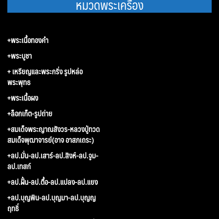
หมวดพระเครื่อง
+พระเนื้อทองคำ
+พระบูชา
+ เหรียญและพระกริ่ง รูปหล่อ
พระพุทธ
+พระเนื้อผง
+ล็อกเก็ต-รูปถ่าย
+สมเด็จพระญาณสังวร-หลวงปู่ทวด
สมเด็จพุฒาจารย์(อาจ อาสภเถระ)
+ลป.มั่น-ลป.เสาร์-ลป.สิงห์-ลป.จูม-
ลป.เทสก์
+ลป.ฝั้น-ลป.ตื้อ-ลป.แปลง-ลป.แยง
+ลป.บุญพิน-ลป.บุญมา-ลป.บุญญ
ฤทธิ์