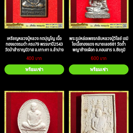
เหรียญหลวงปู่หลวง กตปุญโญ เนื้อ
พระรูปหล่อเพชรกลับหลวงปู่วิไลย์ เขมิ
ทองแดงรมดำ ครบ79 พรรษาปี2543
โยเนื้อทองแดง หมายเลข681 วัดถ้ำ
วัดป่าสำราญนิวาส อ.เกาะคา จ.ลำปาง
พญาช้างเผือก อ.คอนสาร จ.ชัยภูมิ
400
600
พร้อมเช่า
พร้อมเช่า