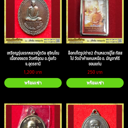
เหรียญรุ่นแรกหลวงปู่ถวิล สุจิณโณ
ล็อกเก็ตรูปถ่าย2 ด้านหลวงปู่โส กัสส
เนื้อทองแดง วัดศรีอุดม อ.กู่แก้ว
โป วัดป่าคำแคนเหนือ อ. มัญจาคีรี
จ.อุดรธานี
ขอนแก่น
1,200
250
พร้อมเช่า
พร้อมเช่า