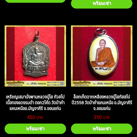
พร้อมเช่า
เหรียญเสมานั่งพานหลวงปู่โส กัวสโป
ล็อกเก็ตฉากเหลืองหลวงปู่โสกัสสโป
เนื้อทองแดงรมดำ ตอก2โค้ด วัดป่าคำ
ปี2558 วัดป่าคำแคนเหนือ อ.มัญจาคีรี
แคนเหนืออ.มัญจาคีรี จ.ขอนแก่น
จ.ขอนแก่น
450
350
พร้อมเช่า
พร้อมเช่า