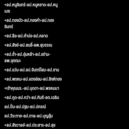
+ลป.หนูอินทร์-ลป.หนูหยาด-ลป.หนู
เมย
+ลป.ทองบัว-ลป.ทองคำ-ลป.ทอง
อินทร์
+ลป.ลือ-ลป.คำบ่อ-ลป.คลาด
+ลป.สังข์-ลป.สนธิ์-ลพ.สุบรรณ
+ลป.อ่ำ-ลป.อุ่นหล้า-ลป.อร่าม-
ลพ.อุตตมะ
+ลป.แว่น-ลป.ลป.จันทร์โสม-ลป.ขาน
+ลป.พรหม-ลป.แตงอ่อน-ลป.สิงห์ทอง
+เจ้าคุณนร.-ลป.บุดดา-ลป.พรหมมา
+ลป.กูด-ลป.กว่า-ลป.กินรี-ลต.เฉลิม
ลป.ปั่น-ลป.ปฐม-ลป.ปกรณ์
ลป.วีระทาย-ลป.ตาล-ลป.บุญอุ้ม
+ลป.สังวาลย์-ลป.ประสาร-ลป.สุข