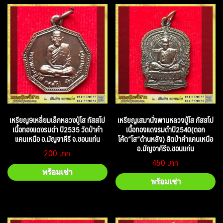
เหรียญ9เหลี่ยมเล็กหลวงปู่โส กัสสโป
เหรียญเสมานั่งพานหลวงปู่โส กัสสโป
เนื้อทองแดงรมดำ ปี2535 วัดป่าคำ
เนื้อทองแดงรมดำปี2540(ตอก
แคนเหนือ อ.มัญจาคีรี จ.ขอนแก่น
โค้ด”โส”ด้านหลัง) สัดป่าคำแคนเหนือ
อ.มัญจาคีรีจ.ขอนแก่น
200
450
พร้อมเช่า
พร้อมเช่า