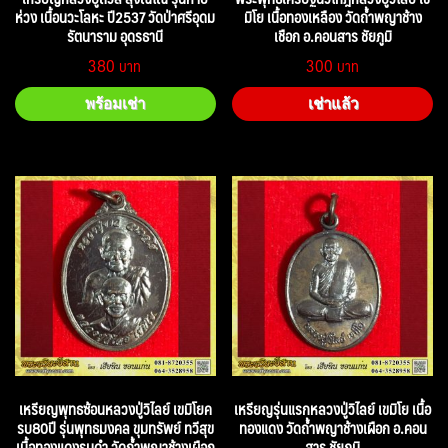
ห่วง เนื้อนวะโลหะ ปี2537 วัดป่าศรีอุดม
มิโย เนื้อทองเหลือง วัดถ้ำพญาช้าง
รัตนาราม อุดรธานี
เชือก อ.คอนสาร ชัยภูมิ
380
300
พร้อมเช่า
เช่าแล้ว
เหรียญพุทธซ้อนหลวงปู่วิไลย์ เขมิโยค
เหรียญรุ่นแรกหลวงปู่วิไลย์ เขมิโย เนื้อ
รบ80ปี รุ่นพุทธมงคล ขุมทรัพย์ ทวีสุข
ทองแดง วัดถ้ำพญาช้างเผือก อ.คอน
เนื้อทองแดงรมดำ วัดถ้ำพญาช้างเผือก
สาร ชัยภูมิ