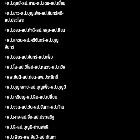
+ลป.ดุลย์-ลป.สาม-ลป.เดช-ลป.เยื้อน
+ลป.ขาว-ลป.บุญเพ็ง-ลป.จันทร์ศรี-
ลป.ประไพร
+ลป.ชอบ-ลป.คำดี-ลป.หลุย-ลป.สีธน
+ลป.แหวน-ลป.ศรีจันทร์-ลป.บุญ
จันทร์
+ลป.อ่อน-ลป.จันทร์-ลป.แฟ็บ
+ลป.โส-ลป.วิไลย์-ลป.หลวง-ลป.ถวิล
+ลพ.ขันตี-ลป.ท่อน-ลพ.ประสิทธิ์
+ลป.บุญหลาย-ลป.บุญเพ็ง-ลป.บุญมี
+ลป.เหรียญ-ลป.สิม-ลป.เปลี่ยน
+ลป.จวน-ลป.วัน-ลป.จันทา-ลป.ก้าน
+ลป.ผาง-ลป.จื่อ-ลป.ประเสริฐ
+ลป.ลี-ลป.บุญมี-ท่านพ่อลี
+ลป.เพียร-ลพ.จันมี-ลป.กัณหา