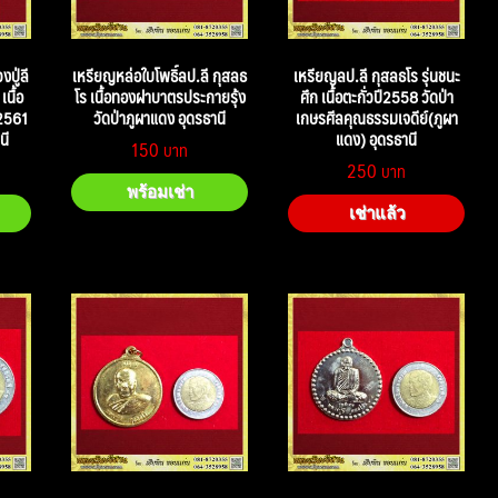
ปู่ลี
เหรียญหล่อใบโพธิ์ลป.ลี กุสลธ
เหรียญลป.ลี กุสลธโร รุ่นชนะ
นื้อ
โร เนื้อทองฝาบาตรประกายรุ้ง
ศึก เนื้อตะกั่วปี2558 วัดป่า
2561
วัดป่าภูผาแดง อุดรธานี
เกษรศีลคุณธรรมเจดีย์(ภูผา
นี
แดง) อุดรธานี
150
250
พร้อมเช่า
เช่าแล้ว