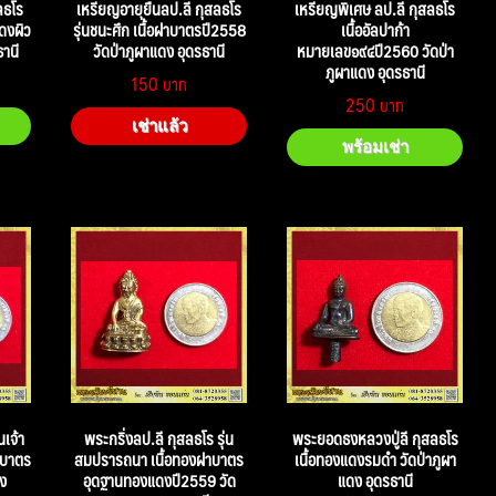
ลธโร
เหรียญอายุยืนลป.ลี กุสลธโร
เหรียญพิเศษ ลป.ลี กุสลธโร
แดงผิว
รุ่นชนะศึก เนื้อฝาบาตรปี2558
เนื้ออัลปาก้า
ธานี
วัดป่าภูผาแดง อุดรธานี
หมายเลข๑๙๔ปี2560 วัดป่า
ภูผาแดง อุดรธานี
150
250
เช่าแล้ว
พร้อมเช่า
นเจ้า
พระกริ่งลป.ลี กุสลธโร รุ่น
พระยอดธงหลวงปู่ลี กุสลธโร
าบาตร
สมปรารถนา เนื้อทองฝาบาตร
เนื้อทองแดงรมดำ วัดป่าภูผา
ง
อุดฐานทองแดงปี2559 วัด
แดง อุดรธานี