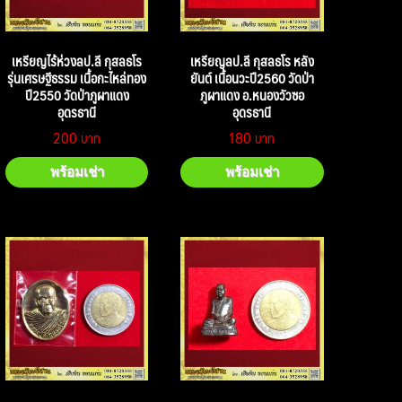
เหรียญไร้ห่วงลป.ลี กุสลธโร
เหรียญลป.ลี กุสลธโร หลัง
รุ่นเศรษฐีธรรม เนื้อกะไหล่ทอง
ยันต์ เนื้อนวะปี2560 วัดป่า
ปี2550 วัดป่าภูผาแดง
ภูผาแดง อ.หนองวัวซอ
อุดรธานี
อุดรธานี
200
180
พร้อมเช่า
พร้อมเช่า