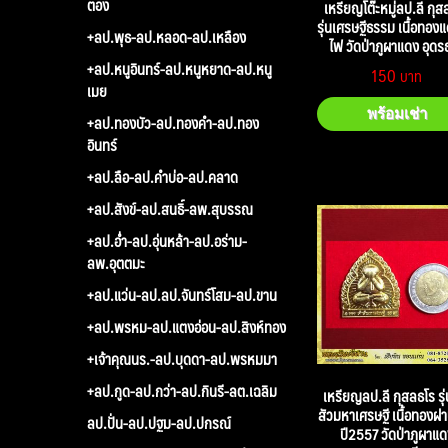
ตอง
เหรียญโต๊ะหมู่ลป.ลี กุส
รุ่นเศรษฐีธรรม เนื้อทอง
+ลป.พุธ-ลป.หลอด-ลป.เหลือง
ไฟ วัดป่าภูผาแดง อุดร
+ลป.หนูอินทร์-ลป.หนูหยาด-ลป.หนู
150
เมย
พร้อมเช่า
+ลป.ทองบัว-ลป.ทองคำ-ลป.ทอง
อินทร์
+ลป.ลือ-ลป.คำบ่อ-ลป.คลาด
+ลป.สังข์-ลป.สนธิ์-ลพ.สุบรรณ
+ลป.อ่ำ-ลป.อุ่นหล้า-ลป.อร่าม-
ลพ.อุตตมะ
+ลป.แว่น-ลป.ลป.จันทร์โสม-ลป.ขาน
+ลป.พรหม-ลป.แตงอ่อน-ลป.สิงห์ทอง
+เจ้าคุณนร.-ลป.บุดดา-ลป.พรหมมา
+ลป.กูด-ลป.กว่า-ลป.กินรี-ลต.เฉลิม
เหรียญลป.ลี กุสลธโร รุ่
สัวมหาเศรษฐี เนื้อทองฝ
ลป.ปั่น-ลป.ปฐม-ลป.ปกรณ์
ปี2557 วัดป่าภูผาแด