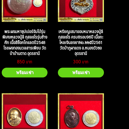
พระผงมหาซุปเปอร์จัมโบ้รุ่น
เหรียญเสมาขอบหนาหลวงปู่ลี
พิเศษหลวงปู่ลี กุสลธโรรุ่นช้าง
กุสลธโร ครบ8รอบ96ปี เนื้อกะ
ศึก เนื้อสีช็อกโกแลตปี2548
ไหลเงินลงยาNo.๒๒๕ปี2561
โรยผงทองมวลสารเพียบ วัด
วัดป่าภูผาแดง อ.หนองวัวซอ
ป่าบ้านตาด อุดรธานี
อุดรธานี
850
300
พร้อมเช่า
พร้อมเช่า