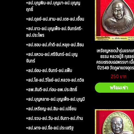
+ลป.บุญพิน-ลป.บุญมา-ลป.บุญญ
ฤทธิ์
+ลป.ดุลย์-ลป.สาม-ลป.เดช-ลป.เยื้อน
+ลป.ขาว-ลป.บุญเพ็ง-ลป.จันทร์ศรี-
ลป.ประไพร
+ลป.ชอบ-ลป.คำดี-ลป.หลุย-ลป.สีธน
เหรัยญหยดน้ำรุ่นแรกเศ
+ลป.แหวน-ลป.ศรีจันทร์-ลป.บุญ
ธรรม หลวงปู่ลี กุสลธ
จันทร์
ครบ๗รอบ๘๔พรรษา เนื้
ปี2549 วัดภูผาแดงอุดร
+ลป.อ่อน-ลป.จันทร์-ลป.แฟ็บ
250
+ลป.โส-ลป.วิไลย์-ลป.หลวง-ลป.ถวิล
พร้อมเช่า
+ลพ.ขันตี-ลป.ท่อน-ลพ.ประสิทธิ์
+ลป.บุญหลาย-ลป.บุญเพ็ง-ลป.บุญมี
+ลป.เหรียญ-ลป.สิม-ลป.เปลี่ยน
+ลป.จวน-ลป.วัน-ลป.จันทา-ลป.ก้าน
+ลป.ผาง-ลป.จื่อ-ลป.ประเสริฐ