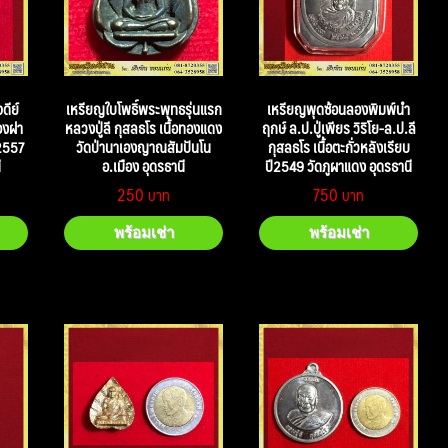
ดีย์
เหรียญใบโพธิ์พระพุทธรุ่นแรก
เหรียญพุดซ้อนลองพิมพ์นำ
ทองฝา
หลวงปู่ลี กุสลธโร เนื้อทองแดง
ฤกษ์ ล.ป.ปู่เพียร วิริโย-ล.ป.ลี
2557
วัดป่านาเองญาณสัมปันโน
กุสลธโร เนื้อตะกั่วหลังเรียบ
ี
อ.เมือง อุดรธานี
ปี2549 วัดภูผาแดง อุดรธานี
250
750
พร้อมเช่า
พร้อมเช่า