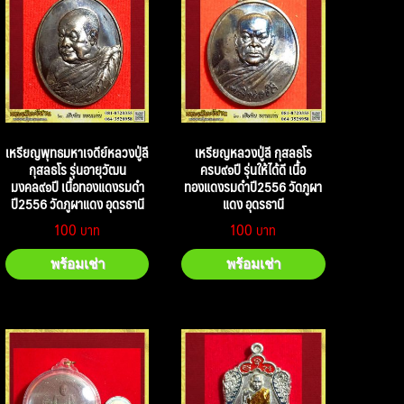
เหรียญพุทธมหาเจดีย์หลวงปู่ลี
เหรียญหลวงปู่ลี กุสลธโร
กุสลธโร รุ่นอายุวัฒน
ครบ๙๑ปี รุ่นให้ได้ดี เนื้อ
มงคล๙๑ปี เนื้อทองแดงรมดำ
ทองแดงรมดำปี2556 วัดภูผา
ปี2556 วัดภูผาแดง อุดรธานี
แดง อุดรธานี
100
100
พร้อมเช่า
พร้อมเช่า