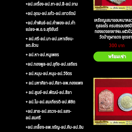
+ลป.เครื่อง-ลป.ชา-ลป.สี-ลป.จาม
+ลป.อุดม-ลป.แก้ว-ลป.เชาวรัตน์
เหรัยญเสมาขอบหนาหลวง
+ลป.คำพันธ์-ลป.คำพอง-ลป.คำ
กุสลธโร ครบ8รอบ96ปี เ
แปลง-พ.อ.จ.สุริยันต์
ทองแดงลงยาNo.๑๕๖ปี
วัดป่าภูผาแดง อุดรธา
+ ลป.ศรี-ลป.มา-ลป.มหาเขียน-
300
ลต.ล้วน
+ ลป.หา-ลป.หนูเพชร
พร้อมเช่า
+ลป.ทองพูล-ลป.อุทัย-ลป.เสถียร
+ ลป.หมุน-ลป.หนุน-ลป.วิจิตร
+ ลป.มหาศิลา-ลป.ศิลา-ลพ.กองแพง
+ ลป.สูนย์-ลป.พัฒน์-ลป.สีลา
+ ลป.ไม-ลป.สมเกียรติ-ลป.พิชิต
+ลป.สาย-ลป.สรวง-ลป.แสง-
ลป.สมศรี
+ลป.เกลี้ยง-ลพ.จรัญ-ลป.คีบ-ลป.อิน