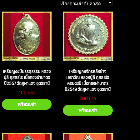
เหรัยญ๕๔ปีบรรลุธรรม หลวง
เหรียญกงจักรหลังช้าง
ปู่ลี กุสลธโร เนื้อทองฝาบาตร
เอราวัณ หลวงปู่ลี กุสลธโร
ปี2557 วัดภูผาแดง อุดรธานี
ครบ๘๔ปี เนื้อทองฝาบาตร
ปี2549 วัดภูผาแดง อุดรธานี
100
200
พร้อมเช่า
พร้อมเช่า