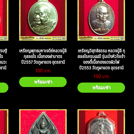
รษฐี
เหรียญพุทธมหาเจดีย์หลวงปู่ลี
เหรัยญวิสุทธิธรรม หลวงปู่ลี กุ
โร
กุสลธโร เนื้อทองฝาบาตร
สลธโรครบ๘๘ปี รุ่นเบิ่งหัวใจเจ้า
อนวะ
ปี2557 วัดภูผาแดง อุดรธานี
ของตี้เนื้อทองแดงผิวไฟ
ธานี
ปี2553 วัดภูผาแดง อุดรธานี
100
100
พร้อมเช่า
พร้อมเช่า