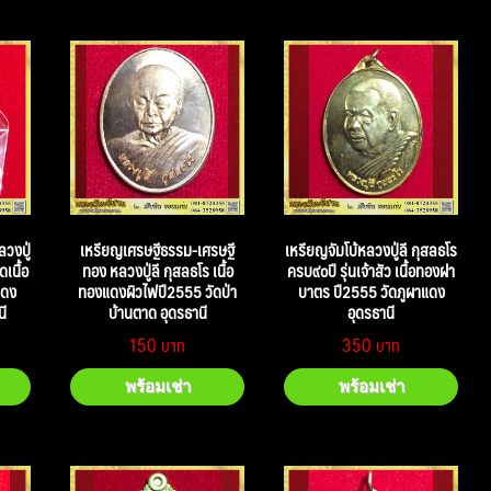
วงปู่
เหรียญเศรษฐีธรรม-เศรษฐี
เหรียญจัมโบ้หลวงปู่ลี กุสลธโร
ดเนื้อ
ทอง หลวงปู่ลี กุสลธโร เนื้อ
ครบ๙๐ปี รุ่นเจ้าสัว เนื้อทองฝา
แดง
ทองแดงผิวไฟปี2555 วัดป่า
บาตร ปี2555 วัดภูผาแดง
นี
บ้านตาด อุดรธานี
อุดรธานี
150
350
พร้อมเช่า
พร้อมเช่า