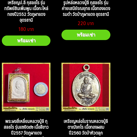
เหรียญป.ลี กุสลธโร รุ่น
รูปหล่อหลวงปู่ลี กุสลธโร รุ่น
ทรัพย์สินเพิ่มพูน เนื้อกะไหล่
ค่ายเสนีย์รณยุทธ เนื้อทองแดง
ทองปี2552 วัดภูผาแดง
รมดำ วัดป่าภูผาแดง อุดรธานี
อุดรธานี
220
180
พร้อมเช่า
พร้อมเช่า
พระผงสี่เหลี่ยมหลวงปู่ลี กุ
เหรียญหล่อโบราณหลวงปู่ลี
สลธโร รุ่นแซยิด๙๒ เนื้อสีขาว
ตาณังกโร เนื้อทองผสม
ปี2557 วัดภูผาแดง
ปี2560 วัดป่าหัวตลุก