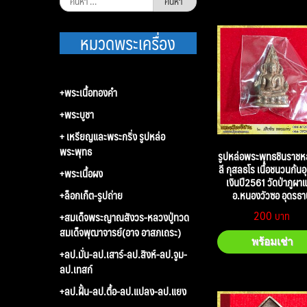
สำหรับ:
หมวดพระเครื่อง
+พระเนื้อทองคำ
+พระบูชา
+ เหรียญและพระกริ่ง รูปหล่อ
พระพุทธ
รูปหล่อพระพุทธชินราชหล
ลี กุสลธโร เนื้อชนวนก้นอุ
+พระเนื้อผง
เงินปี2561 วัดป่าภูผา
+ล็อกเก็ต-รูปถ่าย
อ.หนองวัวซอ อุดรธา
200
+สมเด็จพระญาณสังวร-หลวงปู่ทวด
สมเด็จพุฒาจารย์(อาจ อาสภเถระ)
พร้อมเช่า
+ลป.มั่น-ลป.เสาร์-ลป.สิงห์-ลป.จูม-
ลป.เทสก์
+ลป.ฝั้น-ลป.ตื้อ-ลป.แปลง-ลป.แยง