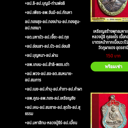
+ลป.ลี-ลป.บุญมี-ท่านพ่อลี
+ลป.เพียร-ลพ.จันมี-ลป.กัณหา
ลป.ทองสุข-ลป.ทองปาน-ลป.ทองสูน-
ลป.ทองมา
เหรียญสร้างพุทธมหาเจ
หลวงปู่ลี กุสลธโร เนื้อ
+ลต.มหาบัว-ลป.เจี๊ยะ-ลป.ทุย
บาตรหน้ากากเนื้อนวะปี
+ลป.อ่อนสา-ลป.บัว-ลป.อ่อนสี
วัดภูผาแดง อุดรธาน
+ลป.บุญหนา-ลป.ผ่าน
150
+ลพ.เกษม-ลป.สำลี-พอจ.เต่า
พร้อมเช่า
+ลป.พวง-ลป.สอ-ลต.สมหมาย-
ลป.สมภาร
+ลป.เนย-ลป.คำบุ-ลป.คำภา-ลป.คำผา
+ลพ.คูณ-ลพ.ทอง-ลป.เหรียญชัย
+ลป.เคน-ลป.สมชาย-ลป.สุดใจ-ลป.สุ
ธรรม
+ลป.มหาสีทน-หลวงปู่ธีร์-ลป.เมี้ยน