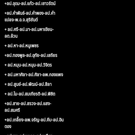
+ลป.อุดม-ลป.แก้ว-ลป.เชาวรัตน์
+ลป.คำพันธ์-ลป.คำพอง-ลป.คำ
แปลง-พ.อ.จ.สุริยันต์
+ ลป.ศรี-ลป.มา-ลป.มหาเขียน-
ลต.ล้วน
+ ลป.หา-ลป.หนูเพชร
+ลป.ทองพูล-ลป.อุทัย-ลป.เสถียร
+ ลป.หมุน-ลป.หนุน-ลป.วิจิตร
+ ลป.มหาศิลา-ลป.ศิลา-ลพ.กองแพง
+ ลป.สูนย์-ลป.พัฒน์-ลป.สีลา
+ ลป.ไม-ลป.สมเกียรติ-ลป.พิชิต
+ลป.สาย-ลป.สรวง-ลป.แสง-
ลป.สมศรี
+ลป.เกลี้ยง-ลพ.จรัญ-ลป.คีบ-ลป.อิน
ตอง