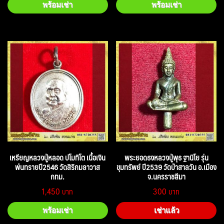
พร้อมเช่า
พร้อมเช่า
เหรียญหลวงปู่หลอด ปโมทิโต เนื้อเงิน
พระยอดธงหลวงปู่พุธ ฐานิโย รุ่น
พ่นทรายปี2546 วัดสิริกมลาวาส
ขุมทรัพย์ ปี2539 วัดป่าสาลวัน อ.เมือง
กทม.
จ.นครราชสีมา
1,450
300
พร้อมเช่า
เช่าแล้ว