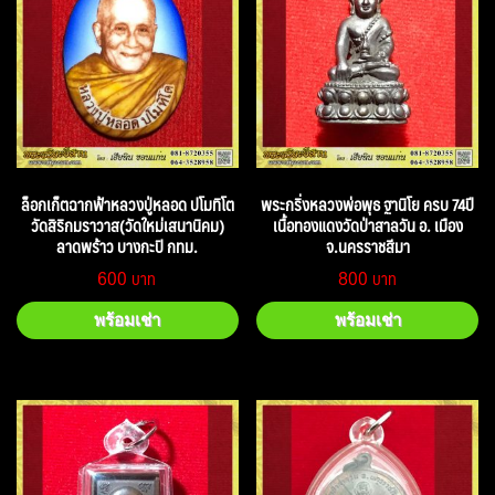
ล็อกเก็ตฉากฟ้าหลวงปู่หลอด ปโมทิโต
พระกริ่งหลวงพ่อพุธ ฐานิโย ครบ 74ปี
วัดสิริกมราวาส(วัดใหม่เสนานิคม)
เนื้อทองแดงวัดป่าสาลวัน อ. เมือง
ลาดพร้าว บางกะปิ กทม.
จ.นครราชสีมา
600
800
พร้อมเช่า
พร้อมเช่า