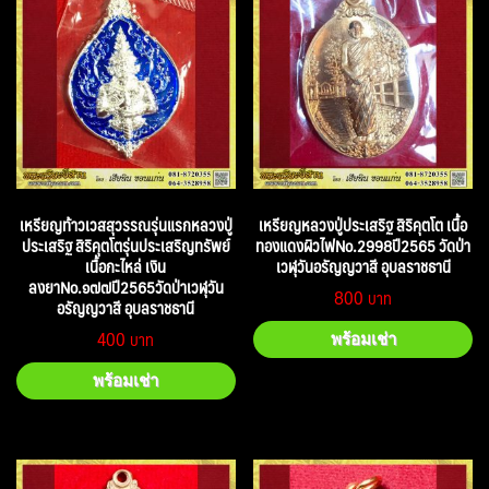
เหรียญท้าวเวสสุวรรณรุ่นแรกหลวงปู่
เหรียญหลวงปู่ประเสริฐ สิริคุตโต เนื้อ
ประเสริฐ สิริคุตโตรุ่นประเสริญทรัพย์
ทองแดงผิวไฟNo.2998ปี2565 วัดป่า
เนื้อกะไหล่ เงิน
เวฬุวันอรัญญวาสี อุบลราชธานี
ลงยาNo.๑๗๗ปี2565วัดป่าเวฬุวัน
800
อรัญญวาสี อุบลราชธานี
400
พร้อมเช่า
พร้อมเช่า