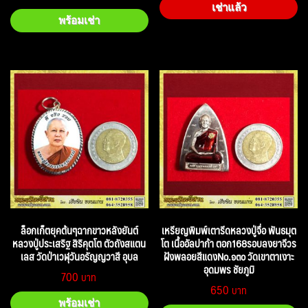
เช่าแล้ว
พร้อมเช่า
ล็อกเก็ตยุคต้นๆฉากขาวหลังยันต์
เหรียญพิมพ์เตารีดหลวงปู่จื่อ พันธมุต
หลวงปู่ประเสริฐ สิริคุตโต ตัวถังสแตน
โต เนื้ออัลปาก้า ตอก168รอบลงยาจีวร
เลส วัดป่าเวฬุวันอรัญญวาสี อุบล
ฝังพลอยสีแดงNo.๑๓๐ วัดเขาตาเงาะ
อุดมพร ชัยภูมิ
700
650
พร้อมเช่า