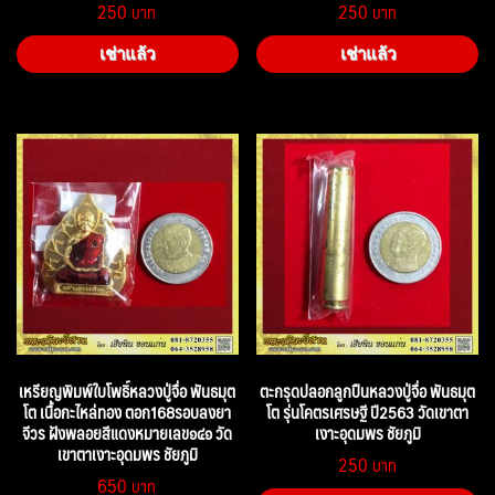
250
250
เช่าแล้ว
เช่าแล้ว
เหรียญพิมพ์ใบโพธิ์หลวงปู่จื่อ พันธมุต
ตะกรุดปลอกลูกปืนหลวงปู่จื่อ พันธมุต
โต เนื้อกะไหล่ทอง ตอก168รอบลงยา
โต รุ่นโคตรเศรษฐี ปี2563 วัดเขาตา
จีวร ฝังพลอยสีแดงหมายเลข๑๔๑ วัด
เงาะอุดมพร ชัยภูมิ
เขาตาเงาะอุดมพร ชัยภูมิ
250
650