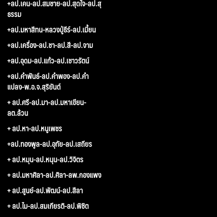
+ลป.เคน-ลป.สมชาย-ลป.สุดใจ-ลป.สุ
ธรรม
+ลป.มหาสีทน-หลวงปู่ธีร์-ลป.เมี้ยน
+ลป.เครื่อง-ลป.ชา-ลป.สี-ลป.จาม
+ลป.อุดม-ลป.แก้ว-ลป.เชาวรัตน์
+ลป.คำพันธ์-ลป.คำพอง-ลป.คำ
แปลง-พ.อ.จ.สุริยันต์
+ ลป.ศรี-ลป.มา-ลป.มหาเขียน-
ลต.ล้วน
+ ลป.หา-ลป.หนูเพชร
+ลป.ทองพูล-ลป.อุทัย-ลป.เสถียร
+ ลป.หมุน-ลป.หนุน-ลป.วิจิตร
+ ลป.มหาศิลา-ลป.ศิลา-ลพ.กองแพง
+ ลป.สูนย์-ลป.พัฒน์-ลป.สีลา
+ ลป.ไม-ลป.สมเกียรติ-ลป.พิชิต