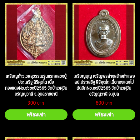
เหรียญท้าวเวสสุวรรณรุ่นแรกหลวงปู่
เหรียญบุญ เจริญพรล่างสร้างกำแพง
ประเสริฐ สิริคุตโต เนื้อ
ลป.ประเสริฐ สิริคุตโต เนื้อทองแดงไม่
ทองแดงNo.๑๖๒๓ปี2565 วัดป่าเวฬุวัน
ตัดปีกNo.๑๗ปี2565 วัดป่าเวฬุวัน
อรัญญวาสี จ.อุบลราชธานี
อรัญญวาสี จ.อุบล
300
600
พร้อมเช่า
พร้อมเช่า