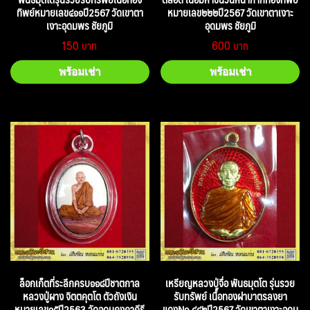
ทิพย์หมายเลข๔๑๑ปี2567 วัดเขาตา
หมายเลข๒๒๒ปี2567 วัดเขาตาเงาะ
เงาะอุดมพร ชัยภูมิ
อุดมพร ชัยภูมิ
150
600
พร้อมเช่า
พร้อมเช่า
ล็อกเก็ตที่ระลึกครบ๑๑๘ปีชาตกาล
เหรียญหลวงปู่จื่อ พันธมุตโต รุ่นรวย
หลวงปู่ผาง จิตตคุตโต ตัวถังเงิน
รับทรัพย์ เนื้อทองฝาบาตรลงยา
หมายเลข๑๕ปี2563 วัดอุดมคงคาคีรี
แดงNo.๔๔๒ปี2567 วัดเขาตาเงาะอุดม