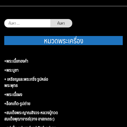
ค้นหา
สำหรับ:
หมวดพระเครื่อง
+พระเนื้อทองคำ
+พระบูชา
+ เหรียญและพระกริ่ง รูปหล่อ
พระพุทธ
+พระเนื้อผง
+ล็อกเก็ต-รูปถ่าย
+สมเด็จพระญาณสังวร-หลวงปู่ทวด
สมเด็จพุฒาจารย์(อาจ อาสภเถระ)