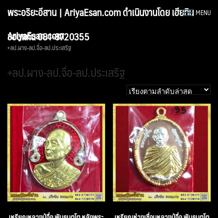
Skip
พระอริยะอีสาน | AriyaEsan.com ดำเนินงานโดย เฮียทิน
MENU
to
content
AriyaEsan.com
ขอนแก่น 081-8720355
+ลป.ผาง-ลป.จื่อ-ลป.ประเสริฐ
+ลป.ผาง-ลป.จื่อ-ลป.ประเสริฐ
เหรียญหลวงปู่จื่อ พันธมุตโต หลังพระ
เหรียญห่วงเชื่อมหลวงปู่จื่อ พันธมุตโต