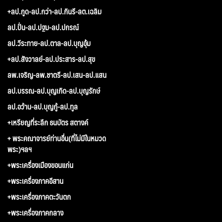
+ลป.กูด-ลป.กว่า-ลป.กินรี-ลต.เฉลิม
ลป.ปั่น-ลป.ปฐม-ลป.ปกรณ์
ลป.วีระทาย-ลป.ตาล-ลป.บุญอุ้ม
+ลป.สังวาลย์-ลป.ประสาร-ลป.สุข
ลพ.เจริญ-ลพ.ชาตรี-ลป.เสน-ลป.แสน
ลป.บรรณ-ลป.บุญเกิด-ลป.บุญรักษ์
ลป.อว้าน-ลป.บุญกู้-ลป.ทูล
+เหรียญที่ระลึก ธนบัตร สตางค์
+ พระคณาจารย์ท่านอื่น(ที่ไม่มีในหมวด
พระ)ฯลฯ
+พระเครื่องเมืองขอนแก่น
+พระเครื่องภาคอีสาน
+พระเครื่องภาคตะวันตก
+พระเครื่องภาคกลาง