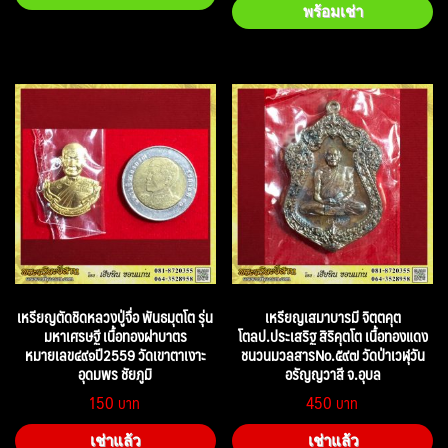
พร้อมเช่า
เหรียญตัดชิดหลวงปู่จื่อ พันธมุตโต รุ่น
เหรียญเสมาบารมี จิตตคุต
มหาเศรษฐี เนื้อทองฝาบาตร
โตลป.ประเสริฐ สิริคุตโต เนื้อทองแดง
หมายเลข๔๙๑ปี2559 วัดเขาตาเงาะ
ชนวนมวลสารNo.๕๙๗ วัดป่าเวฬุวัน
อุดมพร ชัยภูมิ
อรัญญวาสี จ.อุบล
150
450
เช่าแล้ว
เช่าแล้ว