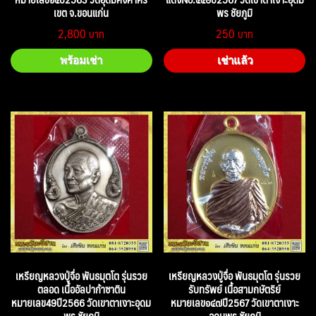
เขต จ.ขอนแก่น
พร ชัยภูมิ
2,800
250
พร้อมเช่า
เช่าแล้ว
เหรียญหลวงปู่จื่อ พันธมุตโต รุ่นรวย
เหรียญหลวงปู่จื่อ พันธมุตโต รุ่นรวย
ตลอด เนื้ออัลปาก้าซาติน
รับทรัพย์ เนื้อสามกษัตริย์
หมายเลข49ปี2566 วัดเขาตาเงาะอุดม
หมายเลข๑๔๗ปี2567 วัดเขาตาเงาะ
พร ชัยภูมิ
อุดมพร ชัยภูมิ