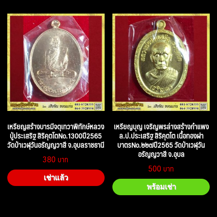
เหรียญสร้างบารมีจตุเทวาพิทักษ์หลวง
เหรียญบุญ เจริญพรล่างสร้างกำแพง
ปู่ประเสริฐ สิริคุตโตNo.1300ปี2565
ล.ป.ประเสริฐ สิริคุตโต เนื้อทองฝา
วัดป่าเวฬุวันอรัญญวาสี จ.อุบลราชธานี
บาตรNo.๒๒๗ปี2565 วัดป่าเวฬุวัน
อรัญญวาสี จ.อุบล
380
500
เช่าแล้ว
พร้อมเช่า