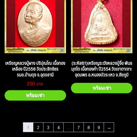
เหรียญหลวงปู่ผาง ปริปุณโณ เนื้อทอง
(ระหัส61)เหรียญระฆังหลวงปู่จื่อ พันธ
เหลือง ปี2558 วัดประสิทธิธร
มุตโต เนื้อทองคำ ปี2554 วัดเขาตาเงาะ
รมอ.บ้านดุง จ.อุดรธานี
อุดมพร อ.หนองบัวระเหว จ.ชัยภูมิ
200
พร้อมเช่า
พร้อมเช่า
1
2
3
4
…
7
8
9
→