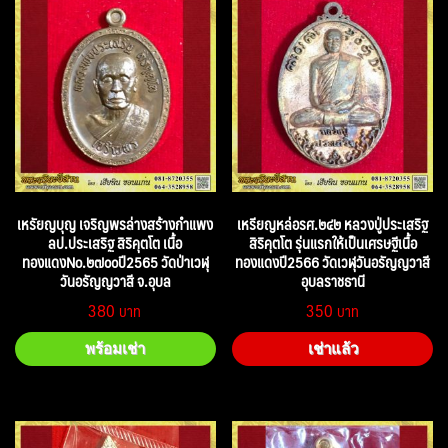
เหรัยญบุญ เจริญพรล่างสร้างกำแพง
เหรียญหล่อรศ.๒๔๒ หลวงปู่ประเสริฐ
ลป.ประเสริฐ สิริคุตโต เนื้อ
สิริคุตโต รุ่นแรกให้เป็นเศรษฐีเนื้อ
ทองแดงNo.๒๗๐๐ปี2565 วัดป่าเวฬุ
ทองแดงปี2566 วัดเวฬุวันอรัญญวาสี
วันอรัญญวาสี จ.อุบล
อุบลราชธานี
380
350
พร้อมเช่า
เช่าแล้ว