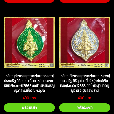
เหรียญท้าวเวสสุวรรณรุ่นแรกหลวงปู่
เหรียญท้าวเวสสุวรรณรุ่นแรก หลวงปู่
ประเสริฐ สิริคุตโต เนื้อกะไหล่ทองลงยา
ประเสริฐ สิริคุตโต เนื้อ2K(กะไหล่เงิน-
เขียวNo.๓๑๑ปี2565 วัดป่าเวฬุวันอรัญ
ทอง)No.๘๐ปี2565 วัดป่าเวฬุวันอรัญ
ญวาสี อ.เขื่องใน จ.อุบล
ญวาสี จ.อุบลราชธานี
400
400
พร้อมเช่า
พร้อมเช่า