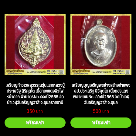
เหรียญท้าวเวสสุวรรณรุ่นแรกหลวงปู่
เหรียญบุญเจริญพรล่างสร้างกำแพง
ประเสริฐ สิริคุตโต เนื้อทองแดงผิวไฟ
ลป.ประเสริฐ สิริคุตโต เนื้อทองแดง
หน้ากาก ฝาบาตรNo.๔๔๙ปี2565 วัด
พลายเงินNo.๔๔๗ปี2565 วัดป่าเวฬุ
ป่าเวฬุวันอรัญญวาสี จ.อุบลราชธานี
วันอรัญญวาสี จ.อุบล
350
500
พร้อมเช่า
พร้อมเช่า