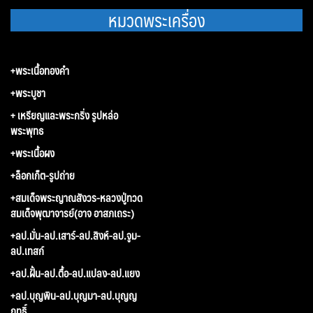
หมวดพระเครื่อง
+พระเนื้อทองคำ
+พระบูชา
+ เหรียญและพระกริ่ง รูปหล่อ
พระพุทธ
+พระเนื้อผง
+ล็อกเก็ต-รูปถ่าย
+สมเด็จพระญาณสังวร-หลวงปู่ทวด
สมเด็จพุฒาจารย์(อาจ อาสภเถระ)
+ลป.มั่น-ลป.เสาร์-ลป.สิงห์-ลป.จูม-
ลป.เทสก์
+ลป.ฝั้น-ลป.ตื้อ-ลป.แปลง-ลป.แยง
+ลป.บุญพิน-ลป.บุญมา-ลป.บุญญ
ฤทธิ์