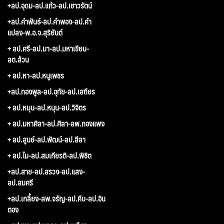
+ลป.อุดม-ลป.แก้ว-ลป.เชาวรัตน์
+ลป.คำพันธ์-ลป.คำพอง-ลป.คำ
แปลง-พ.อ.จ.สุริยันต์
+ ลป.ศรี-ลป.มา-ลป.มหาเขียน-
ลต.ล้วน
+ ลป.หา-ลป.หนูเพชร
+ลป.ทองพูล-ลป.อุทัย-ลป.เสถียร
+ ลป.หมุน-ลป.หนุน-ลป.วิจิตร
+ ลป.มหาศิลา-ลป.ศิลา-ลพ.กองแพง
+ ลป.สูนย์-ลป.พัฒน์-ลป.สีลา
+ ลป.ไม-ลป.สมเกียรติ-ลป.พิชิต
+ลป.สาย-ลป.สรวง-ลป.แสง-
ลป.สมศรี
+ลป.เกลี้ยง-ลพ.จรัญ-ลป.คีบ-ลป.อิน
ตอง