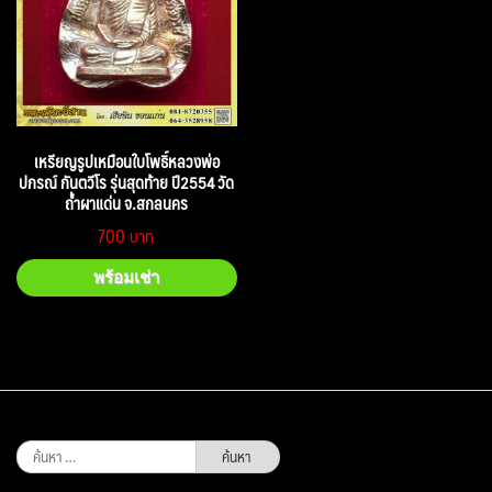
เหรียญรูปเหมือนใบโพธิ์หลวงพ่อ
ปกรณ์ กันตวีโร รุ่นสุดท้าย ปี2554 วัด
ถ้ำผาแด่น จ.สกลนคร
700
พร้อมเช่า
ค้นหา
สำหรับ: