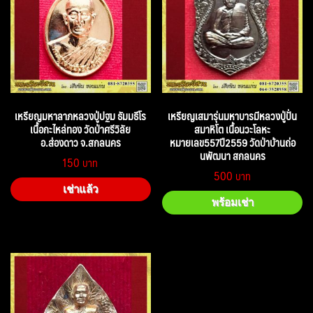
เหรียญมหาลาภหลวงปู่ปฐม ธัมมธีโร
เหรียญเสมารุ่นมหาบารมีหลวงปู่ปั่น
เนื้อกะไหล่ทอง วัดป่าศรีวิลัย
สมาหิโต เนื้อนวะโลหะ
อ.ส่องดาว จ.สกลนคร
หมายเลข557ปี2559 วัดป่าบ้านถ่อ
นพัฒนา สกลนคร
150
500
เช่าแล้ว
พร้อมเช่า