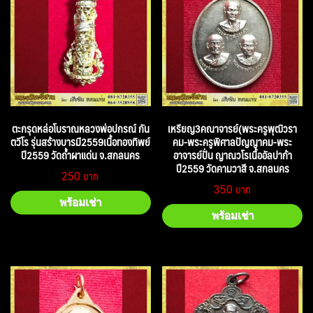
ตะกรุดหล่อโบราณหลวงพ่อปกรณ์ กัน
เหรียญ3คณาจารย์(พระครูพุฒิวรา
ตวีโร รุ่นสร้างบารมี2559เนื้อทองทิพย์
คม-พระครูพิศาลปัญญาคม-พระ
ปี2559 วัดถ้ำผาแด่น จ.สกลนคร
อาจารย์ปั่น ญาณวโรเนื้ออัลปาก้า
ปี2559 วัดคามวาสี จ.สกลนคร
250
350
พร้อมเช่า
พร้อมเช่า