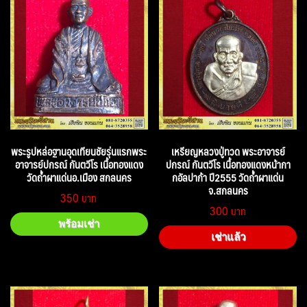
พระรูปหล่อฐานอุดเทียนชัยรุ่นแรกพระ
เหรียญหลวงปู่ทวด พระอาจารย์
อาจารย์ปกรณ์ กันตวีโร เนื้อทองแดง
ปกรณ์ กันตวีโร เนื้อทองแดงหน้ากา
วัดถ้ำผาแด่นอ.เมือง สกลนคร
กอัลปาก้า ปี2555 วัดถ้ำผาแด่น
จ.สกลนคร
350
300
พร้อมเช่า
เช่าแล้ว