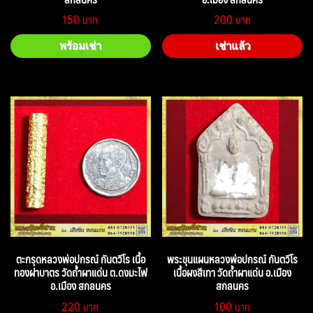
150
200
พร้อมเช่า
เช่าแล้ว
ตะกรุดหลวงพ่อปกรณ์ กันตวีโร เนื้อ
พระขุนแผนหลวงพ่อปกรณ์ กันตวีโร
ทองฝาบาตร วัดถ้ำผาแด่น ต.ดงมะไฟ
เนื้อผงสีเทา วัดถ้ำผาแด่น อ.เมือง
อ.เมือง สกลนคร
สกลนคร
220
100