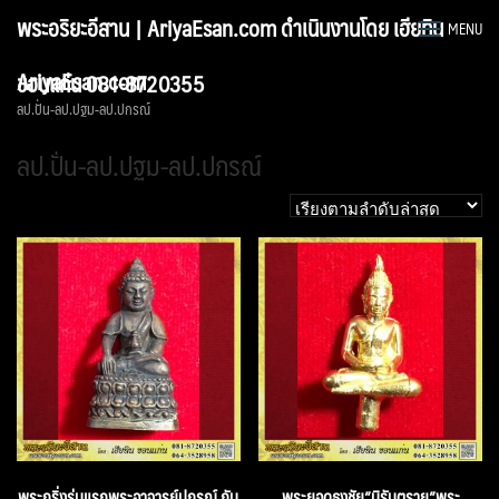
Skip
พระอริยะอีสาน | AriyaEsan.com ดำเนินงานโดย เฮียทิน
MENU
to
content
AriyaEsan.com
ขอนแก่น 081-8720355
ลป.ปั่น-ลป.ปฐม-ลป.ปกรณ์
ลป.ปั่น-ลป.ปฐม-ลป.ปกรณ์
พระกริ่งรุ่นแรกพระอาจารย์ปกรณ์ กัน
พระยอดธงชัย”นิรันตราย”พระ