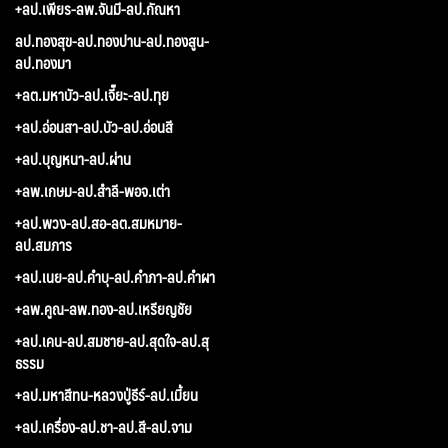
+ลป.เพียร-ลพ.จันมี-ลป.กัณหา
ลป.ทองสุข-ลป.ทองปาน-ลป.ทองสูน-
ลป.ทองมา
+ลต.มหาบัว-ลป.เจี๊ยะ-ลป.ทุย
+ลป.อ่อนสา-ลป.บัว-ลป.อ่อนสี
+ลป.บุญหนา-ลป.ผ่าน
+ลพ.เกษม-ลป.สำลี-พอจ.เต่า
+ลป.พวง-ลป.สอ-ลต.สมหมาย-
ลป.สมภาร
+ลป.เนย-ลป.คำบุ-ลป.คำภา-ลป.คำผา
+ลพ.คูณ-ลพ.ทอง-ลป.เหรียญชัย
+ลป.เคน-ลป.สมชาย-ลป.สุดใจ-ลป.สุ
ธรรม
+ลป.มหาสีทน-หลวงปู่ธีร์-ลป.เมี้ยน
+ลป.เครื่อง-ลป.ชา-ลป.สี-ลป.จาม