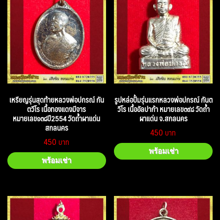
เหรียญรุ่นสุดท้ายหลวงพ่อปกรณ์ กัน
รูปหล่อปั้มรุ่นแรกหลวงพ่อปกรณ์ กันต
ตวีโร เนื้อทองแดงมีจาร
วีโร เนื้ออัลปาก้า หมายเลข๓๙๘ วัดถ้ำ
หมายเลข๑๓๘ปี2554 วัดถ้ำผาแด่น
ผาแด่น จ.สกลนคร
สกลนคร
450
450
พร้อมเช่า
พร้อมเช่า