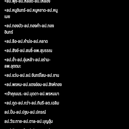
+ลป.พุธ-ลป.หลอด-ลป.เหลือง
+ลป.หนูอินทร์-ลป.หนูหยาด-ลป.หนู
เมย
+ลป.ทองบัว-ลป.ทองคำ-ลป.ทอง
อินทร์
+ลป.ลือ-ลป.คำบ่อ-ลป.คลาด
+ลป.สังข์-ลป.สนธิ์-ลพ.สุบรรณ
+ลป.อ่ำ-ลป.อุ่นหล้า-ลป.อร่าม-
ลพ.อุตตมะ
+ลป.แว่น-ลป.ลป.จันทร์โสม-ลป.ขาน
+ลป.พรหม-ลป.แตงอ่อน-ลป.สิงห์ทอง
+เจ้าคุณนร.-ลป.บุดดา-ลป.พรหมมา
+ลป.กูด-ลป.กว่า-ลป.กินรี-ลต.เฉลิม
ลป.ปั่น-ลป.ปฐม-ลป.ปกรณ์
ลป.วีระทาย-ลป.ตาล-ลป.บุญอุ้ม