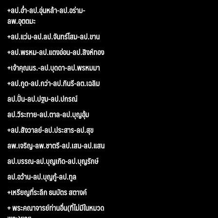
+ลป.อ่ำ-ลป.อุ่นหล้า-ลป.อร่าม-
ลพ.อุตตมะ
+ลป.แว่น-ลป.ลป.จันทร์โสม-ลป.ขาน
+ลป.พรหม-ลป.แตงอ่อน-ลป.สิงห์ทอง
+เจ้าคุณนร.-ลป.บุดดา-ลป.พรหมมา
+ลป.กูด-ลป.กว่า-ลป.กินรี-ลต.เฉลิม
ลป.ปั่น-ลป.ปฐม-ลป.ปกรณ์
ลป.วีระทาย-ลป.ตาล-ลป.บุญอุ้ม
+ลป.สังวาลย์-ลป.ประสาร-ลป.สุข
ลพ.เจริญ-ลพ.ชาตรี-ลป.เสน-ลป.แสน
ลป.บรรณ-ลป.บุญเกิด-ลป.บุญรักษ์
ลป.อว้าน-ลป.บุญกู้-ลป.ทูล
+เหรียญที่ระลึก ธนบัตร สตางค์
+ พระคณาจารย์ท่านอื่น(ที่ไม่มีในหมวด