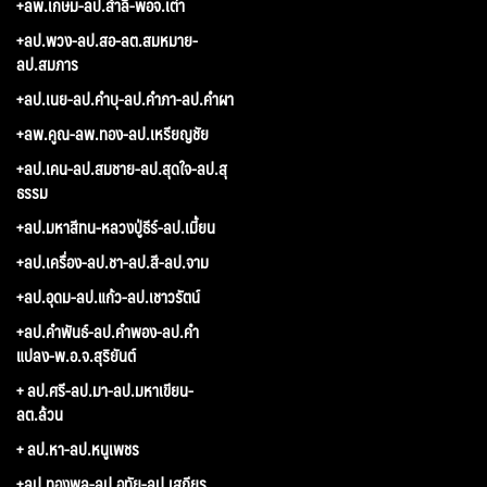
+ลพ.เกษม-ลป.สำลี-พอจ.เต่า
+ลป.พวง-ลป.สอ-ลต.สมหมาย-
ลป.สมภาร
+ลป.เนย-ลป.คำบุ-ลป.คำภา-ลป.คำผา
+ลพ.คูณ-ลพ.ทอง-ลป.เหรียญชัย
+ลป.เคน-ลป.สมชาย-ลป.สุดใจ-ลป.สุ
ธรรม
+ลป.มหาสีทน-หลวงปู่ธีร์-ลป.เมี้ยน
+ลป.เครื่อง-ลป.ชา-ลป.สี-ลป.จาม
+ลป.อุดม-ลป.แก้ว-ลป.เชาวรัตน์
+ลป.คำพันธ์-ลป.คำพอง-ลป.คำ
แปลง-พ.อ.จ.สุริยันต์
+ ลป.ศรี-ลป.มา-ลป.มหาเขียน-
ลต.ล้วน
+ ลป.หา-ลป.หนูเพชร
+ลป.ทองพูล-ลป.อุทัย-ลป.เสถียร