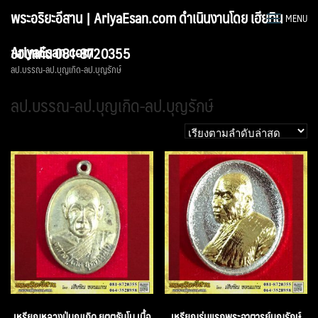
Skip
พระอริยะอีสาน | AriyaEsan.com ดำเนินงานโดย เฮียทิน
MENU
to
content
AriyaEsan.com
ขอนแก่น 081-8720355
ลป.บรรณ-ลป.บุญเกิด-ลป.บุญรักษ์
ลป.บรรณ-ลป.บุญเกิด-ลป.บุญรักษ์
เหรียญหลวงปู่บุญเกิด ยุตตธัมโม เนื้อ
เหรียญรุ่นแรกพระอาตารย์บุญรักษ์