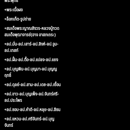
พระพุทธ
+พระเนื้อผง
+ล็อกเก็ต-รูปถ่าย
+สมเด็จพระญาณสังวร-หลวงปู่ทวด
สมเด็จพุฒาจารย์(อาจ อาสภเถระ)
+ลป.มั่น-ลป.เสาร์-ลป.สิงห์-ลป.จูม-
ลป.เทสก์
+ลป.ฝั้น-ลป.ตื้อ-ลป.แปลง-ลป.แยง
+ลป.บุญพิน-ลป.บุญมา-ลป.บุญญ
ฤทธิ์
+ลป.ดุลย์-ลป.สาม-ลป.เดช-ลป.เยื้อน
+ลป.ขาว-ลป.บุญเพ็ง-ลป.จันทร์ศรี-
ลป.ประไพร
+ลป.ชอบ-ลป.คำดี-ลป.หลุย-ลป.สีธน
+ลป.แหวน-ลป.ศรีจันทร์-ลป.บุญ
จันทร์