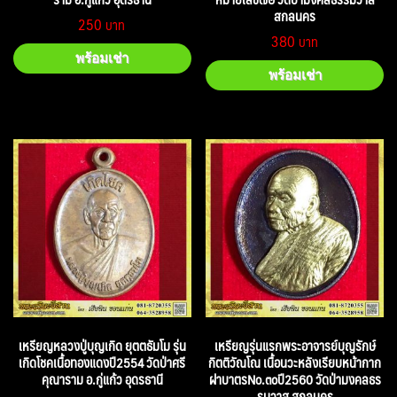
สกลนคร
250
380
พร้อมเช่า
พร้อมเช่า
เหรียญหลวงปู่บุญเกิด ยุตตธัมโม รุ่น
เหรียญรุ่นแรกพระอาจารย์บุญรักษ์
เกิดโชคเนื้อทองแดงปี2554 วัดป่าศรี
กิตติวัณโณ เนื้อนวะหลังเรียบหน้ากาก
คุณาราม อ.กู่แก้ว อุดรธานี
ฝาบาตรNo.๓๐ปี2560 วัดป่ามงคลธร
รมวาส สกลนคร