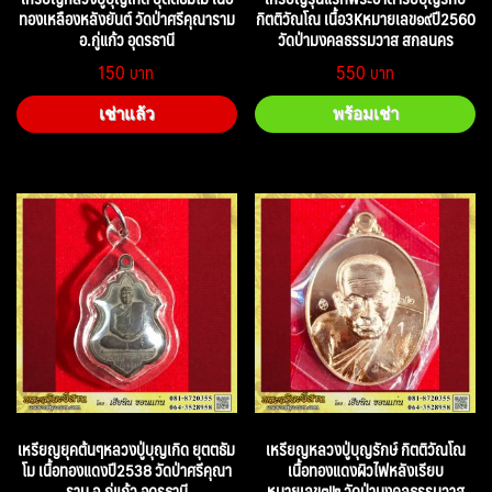
ทองเหลืองหลังยันต์ วัดป่าศรีคุณาราม
กิตติวัณโณ เนื้อ3Kหมายเลข๑๙ปี2560
อ.กู่แก้ว อุดรธานี
วัดป่ามงคลธรรมวาส สกลนคร
150
550
เช่าแล้ว
พร้อมเช่า
เหรียญยุคต้นๆหลวงปู่บุญเกิด ยุตตธัม
เหรียญหลวงปู่บุญรักษ์ กิตติวัณโณ
โม เนื้อทองแดงปี2538 วัดป่าศรีคุณา
เนื้อทองแดงผิวไฟหลังเรียบ
ราม อ.กู่แก้ว อุดรธานี
หมายเลข๗๒ วัดป่ามงคลธรรมวาส