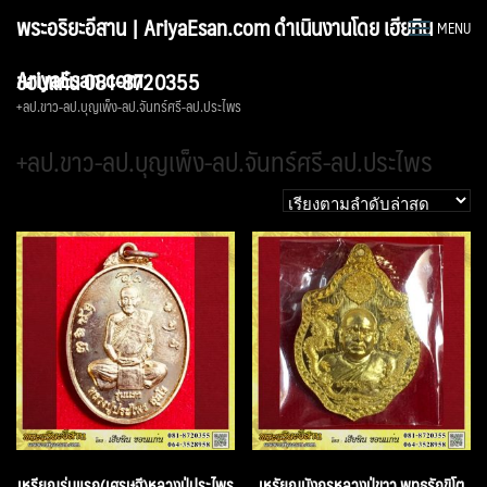
Skip
พระอริยะอีสาน | AriyaEsan.com ดำเนินงานโดย เฮียทิน
MENU
to
content
AriyaEsan.com
ขอนแก่น 081-8720355
+ลป.ขาว-ลป.บุญเพ็ง-ลป.จันทร์ศรี-ลป.ประไพร
+ลป.ขาว-ลป.บุญเพ็ง-ลป.จันทร์ศรี-ลป.ประไพร
เหรียญรุ่นแรก(เศรษฐี)หลวงปู่ประไพร
เหรัยญมังกรหลวงปู่ขาว พุทธรักขิโต