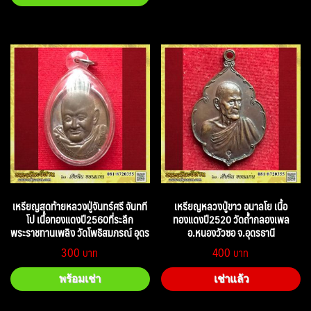
เหรียญสุดท้ายหลวงปู่จันทร์ศรี จันทที
เหรียญหลวงปู่ขาว อนาลโย เนื้อ
โป เนื้อทองแดงปี2560ที่ระลึก
ทองแดงปี2520 วัดถ้ำกลองเพล
พระราชทานเพลิง วัดโพธิสมภรณ์ อุดร
อ.หนองวัวซอ จ.อุดรธานี
300
400
พร้อมเช่า
เช่าแล้ว