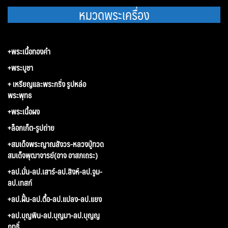
หมวดพระเครื่อง
+พระเนื้อทองคำ
+พระบูชา
+ เหรียญและพระกริ่ง รูปหล่อ
พระพุทธ
+พระเนื้อผง
+ล็อกเก็ต-รูปถ่าย
+สมเด็จพระญาณสังวร-หลวงปู่ทวด
สมเด็จพุฒาจารย์(อาจ อาสภเถระ)
+ลป.มั่น-ลป.เสาร์-ลป.สิงห์-ลป.จูม-
ลป.เทสก์
+ลป.ฝั้น-ลป.ตื้อ-ลป.แปลง-ลป.แยง
+ลป.บุญพิน-ลป.บุญมา-ลป.บุญญ
ฤทธิ์