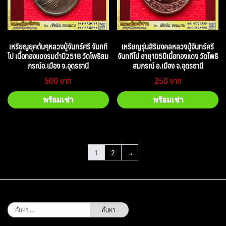
เหรียญยุคต้นๆหลวงปู่จันทร์ศรี จันทที
เหรียญรุ่นสิริมงคลหลวงปู่จันทร์ศรี
โป เนื้อทองแดงรมดำปี2518 วัดโพธิสม
จันททีโป อายุ105ปีเนื้อทองแดง วัดโพธิ
ภรณ์อ.เมือง จ.อุดรธานี
สมภรณ์ อ.เมือง จ.อุดรธานี
500
250
พร้อมเช่า
พร้อมเช่า
1
2
→
ค้นหา
สำหรับ: