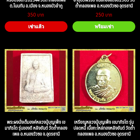
ต.โนนทัน อ.เมือง จ.หนองบัวลำภู
ถ้ำกลองเพล อ.หนองวัวซอ อุดรธานี
350
250
เช่าแล้ว
พร้อมเช่า
พระผงนั่งเต็มองค์หลวงปู่บุญเพ็ง เข
เหรียญหลวงปู่บุญเพ็ง เขมาภิรโต รุ่น
มาภิรโต รุ่นของดี หลังยันต์ วัดถ้ำกลอง
ปลดหนี้ เนื้อกะไหล่ทองหลังยันต์ วัดถ้ำ
เพล อ.หนองวัวซอ จ.อุดรธานี
กลองเพล อ.หนองวัวซอ อุดรธานี