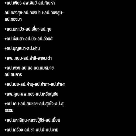
+ลป.เพียร-ลพ.จันมี-ลป.กัณหา
ลป.ทองสุข-ลป.ทองปาน-ลป.ทองสูน-
ลป.ทองมา
+ลต.มหาบัว-ลป.เจี๊ยะ-ลป.ทุย
+ลป.อ่อนสา-ลป.บัว-ลป.อ่อนสี
+ลป.บุญหนา-ลป.ผ่าน
+ลพ.เกษม-ลป.สำลี-พอจ.เต่า
+ลป.พวง-ลป.สอ-ลต.สมหมาย-
ลป.สมภาร
+ลป.เนย-ลป.คำบุ-ลป.คำภา-ลป.คำผา
+ลพ.คูณ-ลพ.ทอง-ลป.เหรียญชัย
+ลป.เคน-ลป.สมชาย-ลป.สุดใจ-ลป.สุ
ธรรม
+ลป.มหาสีทน-หลวงปู่ธีร์-ลป.เมี้ยน
+ลป.เครื่อง-ลป.ชา-ลป.สี-ลป.จาม