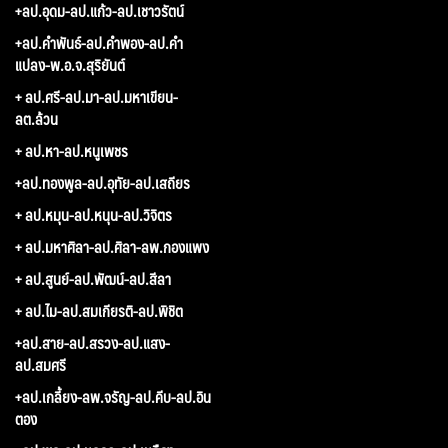
+ลป.อุดม-ลป.แก้ว-ลป.เชาวรัตน์
+ลป.คำพันธ์-ลป.คำพอง-ลป.คำ
แปลง-พ.อ.จ.สุริยันต์
+ ลป.ศรี-ลป.มา-ลป.มหาเขียน-
ลต.ล้วน
+ ลป.หา-ลป.หนูเพชร
+ลป.ทองพูล-ลป.อุทัย-ลป.เสถียร
+ ลป.หมุน-ลป.หนุน-ลป.วิจิตร
+ ลป.มหาศิลา-ลป.ศิลา-ลพ.กองแพง
+ ลป.สูนย์-ลป.พัฒน์-ลป.สีลา
+ ลป.ไม-ลป.สมเกียรติ-ลป.พิชิต
+ลป.สาย-ลป.สรวง-ลป.แสง-
ลป.สมศรี
+ลป.เกลี้ยง-ลพ.จรัญ-ลป.คีบ-ลป.อิน
ตอง