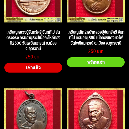
เหรียญหลวงปู่จันทร์ศรี จันททีโป รุ่น
เหรียญเล็ก2หน้าหลวงปู่จันทร์ศรี จันท
ตรงจริง ครบอายุ84ปีเนื้อกะไหล่ทอง
ทีโป ครบอายุ89ปี เนื้อทองแดงผิวไฟ
ปี2538 วัดโพธิสมภรณ์ อ.เมือง
วัดโพธิสมภรณ์ อ.เมือง จ.อุดรธานี
จ.อุดรธานี
250
250
พร้อมเช่า
เช่าแล้ว