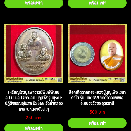
พร้อมเช่า
พร้อมเช่า
เหรียญไตรบูรพาจารย์พิมพ์พิเศษ
ล็อกเก็ตฉากทองหลวงปู่บุญเพ็ง เขมา
ลป.มั่น-ลป.ขาว-ลป.บุญเพ็งรุ่นบูรณะ
ภิรโต รุ่นเมตตา88 วัดถ้ำกลองเพล
ปฎิสังขรณอุโบสถ ปี2559 วัดถ้ำกลอง
อ.หนองวัวซอ อุดรธานี
เพล จ.หนองบัวลำภู
500
250
พร้อมเช่า
พร้อมเช่า