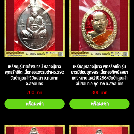
เหรัยญรุ่น1สร้างบารมี หลวงปู่ขาว
เหรียญหลวงปู่ขาว พุทธรักขิโต รุ่น
พุทธรักขิโต เนื้อทองแดงรมดำNo.292
บารมีย้อนยุค999 เนื้อทองทิพย์ลงยา
วัดป่าคูณคำวิปัสสนา อ.กุดบาก
แดงหมายเลข21ปี2564วัดป่าคูณคำ
จ.สกลนคร
วิปัสสนา อ.กุดบาก จ.สกลนคร
200
300
พร้อมเช่า
พร้อมเช่า