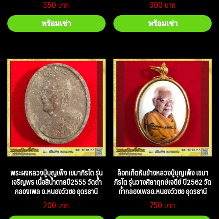
350
300
พร้อมเช่า
พร้อมเช่า
พระผงหลวงปู่บุญเพ็ง เขมาภิรโต รุ่น
ล็อกเก็ตหันข้างหลวงปู่บุญเพ็ง เขมา
เจริญพร เนื้อสีน้ำตาลปี2555 วัดถ้ำ
ภิรโต รุ่นวางศิลาฤกษ์เจดีย์ ปี2562 วัด
กลองเพล อ.หนองวัวซอ อุดรธานี
ถ้ำกลองเพลอ.หนองวัวซอ อุดรธานี
200
750