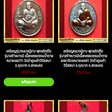
เหรียญรุ่น1หลวงปู่ขาว พุทธรักขิโต
เหรียญหลวงปู่ขาว พุทธรักขิโต
รุ่น1สร้างบารมี เนื้อทองแดงรมน้ำตาล
รุ่น1สร้างบารมีเนื้อทองแดงรมน้ำตาล
หมายเลข711 วัดป่าคูณคำวิปัสสนา
ลงยาจีวรหมายเลข91 วัดป่าคูณคำ
อ.กุดบาก จ.สกลนคร
วิปัสสนา อ.กุดบาก จ.สกลนคร
300
350
พร้อมเช่า