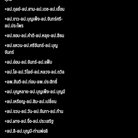
+ลป.ดุลย์-ลป.สาม-ลป.เดช-ลป.เยื้อน
+ลป.ขาว-ลป.บุญเพ็ง-ลป.จันทร์ศรี-
ลป.ประไพร
+ลป.ชอบ-ลป.คำดี-ลป.หลุย-ลป.สีธน
+ลป.แหวน-ลป.ศรีจันทร์-ลป.บุญ
จันทร์
+ลป.อ่อน-ลป.จันทร์-ลป.แฟ็บ
+ลป.โส-ลป.วิไลย์-ลป.หลวง-ลป.ถวิล
+ลพ.ขันตี-ลป.ท่อน-ลพ.ประสิทธิ์
+ลป.บุญหลาย-ลป.บุญเพ็ง-ลป.บุญมี
+ลป.เหรียญ-ลป.สิม-ลป.เปลี่ยน
+ลป.จวน-ลป.วัน-ลป.จันทา-ลป.ก้าน
+ลป.ผาง-ลป.จื่อ-ลป.ประเสริฐ
+ลป.ลี-ลป.บุญมี-ท่านพ่อลี