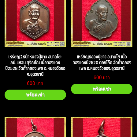
เหรียญ2หน้าหลวงปู่ขาว อนาลโย-
เหรียญหลวงปู่ขาว อนาลโย เนื้อ
ลป.แหวน สุจิณโณ เนื้อทองแดง
ทองแดงปี2520 ตอกโค๊ด วัดถ้ำกลอง
ปี2528 วัดถ้ำกลองเพล อ.หนองวัวซอ
เพล อ.หนองวัวซอจ.อุดรธานี
จ.อุดรธานี
600
600
พร้อมเช่า
พร้อมเช่า