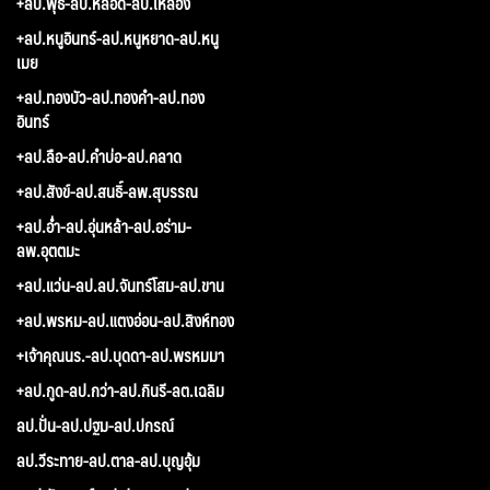
+ลป.พุธ-ลป.หลอด-ลป.เหลือง
+ลป.หนูอินทร์-ลป.หนูหยาด-ลป.หนู
เมย
+ลป.ทองบัว-ลป.ทองคำ-ลป.ทอง
อินทร์
+ลป.ลือ-ลป.คำบ่อ-ลป.คลาด
+ลป.สังข์-ลป.สนธิ์-ลพ.สุบรรณ
+ลป.อ่ำ-ลป.อุ่นหล้า-ลป.อร่าม-
ลพ.อุตตมะ
+ลป.แว่น-ลป.ลป.จันทร์โสม-ลป.ขาน
+ลป.พรหม-ลป.แตงอ่อน-ลป.สิงห์ทอง
+เจ้าคุณนร.-ลป.บุดดา-ลป.พรหมมา
+ลป.กูด-ลป.กว่า-ลป.กินรี-ลต.เฉลิม
ลป.ปั่น-ลป.ปฐม-ลป.ปกรณ์
ลป.วีระทาย-ลป.ตาล-ลป.บุญอุ้ม