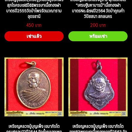
สุภโรครบ๗๕ปี๕๕พรรษาเนื้อทองฝา
“เศรษฐีมหาบารมี”เนื้อทองฝา
บาตรปี2555วัดป่าไพรรัตนวณาราม
บาตรNo.๕๗๔ปี2564 วัดป่าคูณคำ
อุดรธานี
วิปัสสนา สกลนคร
450
200
เช่าแล้ว
พร้อมเช่า
เหรียญหลวงปู่บุญเพ็ง เขมาภิรโต
เหรียญหลวงปู่บุญเพ็ง เขมาภิรโต
ครบ6รอบ72ปี2544 วัดถ้ำกลองเพล
อายุ83พรรษาเนื้อทองแดงปี2563 วัด