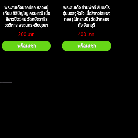
พระสมเด็จนาคปรก หลวงปู่
พระสมเด็จ ท่านพ่อลี ธัมมธโร
เทียม สิริปัญโญ ครบ๙๙ปี เนื้อ
รุ่นบรรจุหัวใจ เนื้อสีขาวโรยผง
สีขาวปี2546 วัดกษัตราธิร
ทอง (ไม่ทราบปี) วัดป่าคลอง
วรวิหาร พระนครศรีอยุธยา
กุ้ง จันทบุรี
200
400
พร้อมเช่า
พร้อมเช่า
→