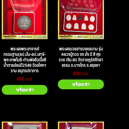
พระผงพระอาจารย์
พระผงมวลสารมงคลนาม รุ่น
กรรมฐาน(ลป.มั่น-ลป.เสาร์-
หลวงปู่ทวด จง มั่ง มี สี ศุข
พระเทพโมลี-ท่านพ่อลี)เนื้อสี
รวย เงิน สด วัดราษฎร์ศรัทธา
น้ำตาลอ่อนปี2549 วัดอโศกา
ธรรม อ.บางไทร จ.อยุธยา
ราม สมุทรปราการ
450
450
พร้อมเช่า
พร้อมเช่า