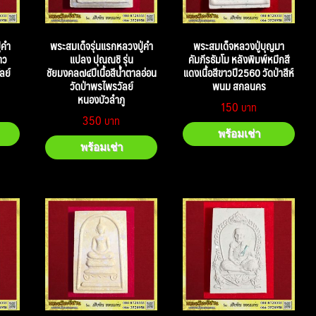
่คำ
พระสมเด็จรุ่นแรกหลวงปู่คำ
พระสมเด็จหลวงปู่บุญมา
าว
แปลง ปุณณชิ รุ่น
คัมภีรธัมโม หลังพิมพ์หมึกสี
ลย์
ชัยมงคล๗๔ปีเนื้อสีน้ำตาลอ่อน
แดงเนื้อสีขาวปี2560 วัดป่าสีห์
วัดป่าพรไพรวัลย์
พนม สกลนคร
หนองบัวลำภู
150
350
พร้อมเช่า
พร้อมเช่า