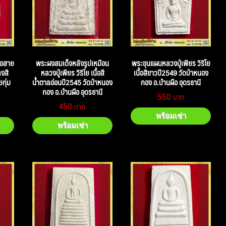
่อสาย
พระผงสมเด็จหลังรูปเหมือน
พระขุนแผนหลวงปู่เพียร วิริโย
ลงสี
หลวงปู่เพียร วิริโย เนื้อสี
เนื้อสีขาวปี2549 วัดป่าหนอง
กุ่ม
น้ำตาลอ่อนปี2545 วัดป่าหนอง
กอง อ.บ้านผือ อุดรธานี
กอง อ.บ้านผือ อุดรธานี
550
450
พร้อมเช่า
พร้อมเช่า