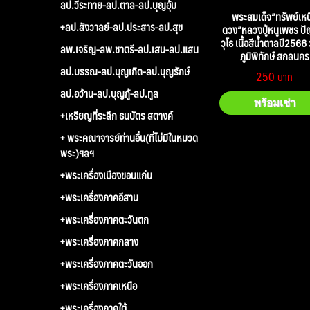
ลป.วีระทาย-ลป.ตาล-ลป.บุญอุ้ม
พระสมเด็จ”ทรัพย์เหน
+ลป.สังวาลย์-ลป.ประสาร-ลป.สุข
ดวง”หลวงปู่หนูเพชร ป
วุโธ เนื้อสีน้ำตาลปี2566 
ลพ.เจริญ-ลพ.ชาตรี-ลป.เสน-ลป.แสน
ภูมิพิทักษ์ สกลนคร
ลป.บรรณ-ลป.บุญเกิด-ลป.บุญรักษ์
250
ลป.อว้าน-ลป.บุญกู้-ลป.ทูล
พร้อมเช่า
+เหรียญที่ระลึก ธนบัตร สตางค์
+ พระคณาจารย์ท่านอื่น(ที่ไม่มีในหมวด
พระ)ฯลฯ
+พระเครื่องเมืองขอนแก่น
+พระเครื่องภาคอีสาน
+พระเครื่องภาคตะวันตก
+พระเครื่องภาคกลาง
+พระเครื่องภาคตะวันออก
+พระเครื่องภาคเหนือ
+พระเครื่องภาคใต้