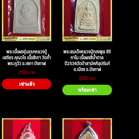
พระเนื้อผงรุ่นแรกหลวงปู่
พระสมเด็จหลวงปู่ทองพูล สิริ
เสถียร คุณวโร เนื้อสีเทา วัดถ้ำ
กาโม เนื้อผงสีน้ำตาล
พระภูวัว อ.เซกา บึงกาฬ
ปี2536วัดป่าสามัคคีอุปถัมภ์
อ.เมือง จ.บึงกาฬ
250
200
เช่าแล้ว
พร้อมเช่า