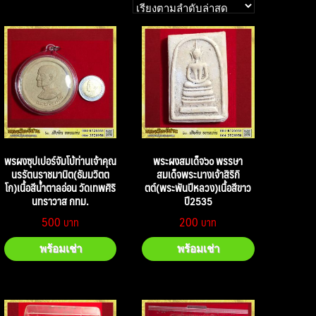
พรผงซุปเปอร์จัมโบ้ท่านเจ้าคุณ
พระผงสมเด็จ๖๐ พรรษา
นรรัตนราชมานิต(ธัมมวิตต
สมเด็จพระนางเจ้าสิริกิ
โก)เนื้อสีน้ำตาลอ่อน วัดเทพศิริ
ตต์(พระพันปีหลวง)เนื้อสีขาว
นทราวาส กทม.
ปี2535
500
200
พร้อมเช่า
พร้อมเช่า