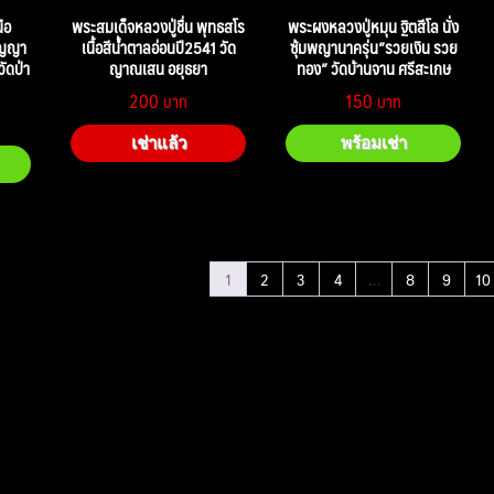
ือ
พระสมเด็จหลวงปู่ชื่น พุทธสโร
พระผงหลวงปู่หมุน ฐิตสีโล นั่ง
ัญญา
เนื้อสีน้ำตาลอ่อนปี2541 วัด
ซุ้มพญานาครุ่น”รวยเงิน รวย
วัดป่า
ญาณเสน อยุธยา
ทอง” วัดบ้านจาน ศรีสะเกษ
200
150
เช่าแล้ว
พร้อมเช่า
1
2
3
4
…
8
9
10