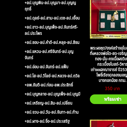
+ลป.บุญพิน-ลป.บุญมา-ลป.บุญญ
ฤทธิ์
+ลป.ดุลย์-ลป.สาม-ลป.เดช-ลป.เยื้อน
+ลป.ขาว-ลป.บุญเพ็ง-ลป.จันทร์ศรี-
ลป.ประไพร
+ลป.ชอบ-ลป.คำดี-ลป.หลุย-ลป.สีธน
พระผงชุด7องค์สร้างอุโบส
+ลป.แหวน-ลป.ศรีจันทร์-ลป.บุญ
ที่๑หลวงพ่อโต-สด-เจริญ-
จันทร์
ทอง-มั่น-คงเนื้อผงวิเ
กระเบื้องโบสถ์-วิหา
+ลป.อ่อน-ลป.จันทร์-ลป.แฟ็บ
เก่า๑๐๘คณาจารย์ ปี253
โพธิ์เรียง(คลองมอญ
+ลป.โส-ลป.วิไลย์-ลป.หลวง-ลป.ถวิล
บางกอกน้อย กทม.
+ลพ.ขันตี-ลป.ท่อน-ลพ.ประสิทธิ์
350
+ลป.บุญหลาย-ลป.บุญเพ็ง-ลป.บุญมี
พร้อมเช่า
+ลป.เหรียญ-ลป.สิม-ลป.เปลี่ยน
+ลป.จวน-ลป.วัน-ลป.จันทา-ลป.ก้าน
+ลป.ผาง-ลป.จื่อ-ลป.ประเสริฐ