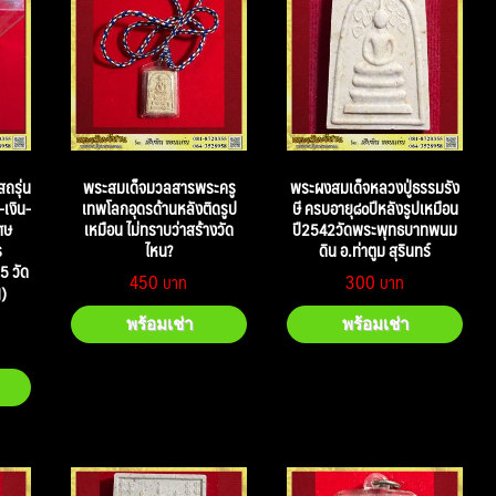
ถรุ่น
พระสมเด็จมวลสารพระครู
พระผงสมเด็จหลวงปู่ธรรมรัง
เงิน-
เทพโลกอุดรด้านหลังติดรูป
ษี ครบอายุ๘๐ปีหลังรูปเหมือน
ศษ
เหมือน ไม่ทราบว่าสร้างวัด
ปี2542วัดพระพุทธบาทพนม
ร
ไหน?
ดิน อ.ท่าตูม สุรินทร์
5 วัด
450
300
)
พร้อมเช่า
พร้อมเช่า