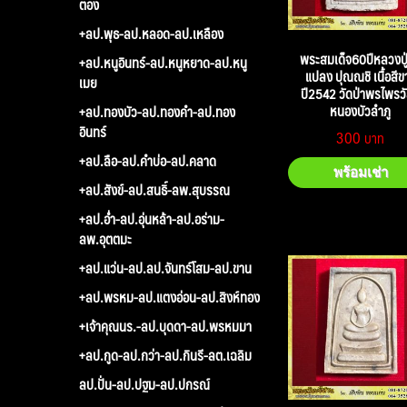
ตอง
+ลป.พุธ-ลป.หลอด-ลป.เหลือง
พระสมเด็จ60ปีหลวงปู
+ลป.หนูอินทร์-ลป.หนูหยาด-ลป.หนู
แปลง ปุณณชิ เนื้อสีข
เมย
ปี2542 วัดป่าพรไพรวั
หนองบัวลำภู
+ลป.ทองบัว-ลป.ทองคำ-ลป.ทอง
อินทร์
300
+ลป.ลือ-ลป.คำบ่อ-ลป.คลาด
พร้อมเช่า
+ลป.สังข์-ลป.สนธิ์-ลพ.สุบรรณ
+ลป.อ่ำ-ลป.อุ่นหล้า-ลป.อร่าม-
ลพ.อุตตมะ
+ลป.แว่น-ลป.ลป.จันทร์โสม-ลป.ขาน
+ลป.พรหม-ลป.แตงอ่อน-ลป.สิงห์ทอง
+เจ้าคุณนร.-ลป.บุดดา-ลป.พรหมมา
+ลป.กูด-ลป.กว่า-ลป.กินรี-ลต.เฉลิม
ลป.ปั่น-ลป.ปฐม-ลป.ปกรณ์