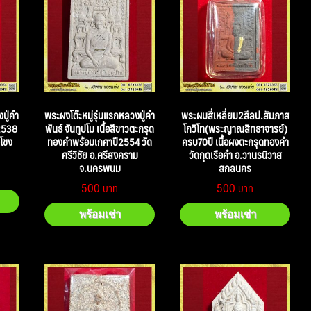
ู่คำ
พระผงโต๊ะหมู่รุ่นแรกหลวงปู่คำ
พระผมสี่เหลี่ยม2สีลป.สัมภาส
ี2538
พันธ์ จันทูปโม เนื้อสีขาวตะกรุด
โกวิโท(พระญาณสิทธาจารย์)
งโขง
ทองคำพร้อมเกศาปี2554 วัด
ครบ70ปี เนื้อผงตะกรุดทองคำ
ศรีวิชัย อ.ศรีสงคราม
วัดกุดเรือคำ อ.วานรนิวาส
จ.นครพนม
สกลนคร
500
500
พร้อมเช่า
พร้อมเช่า