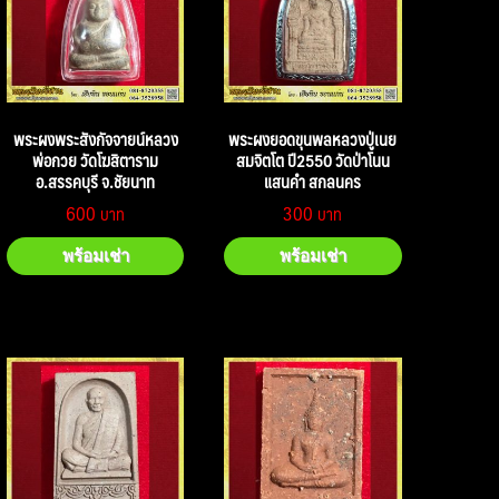
พระผงพระสังกัจจายน์หลวง
พระผงยอดขุนพลหลวงปู่เนย
พ่อกวย วัดโฆสิตาราม
สมจิตโต ปี2550 วัดป่าโนน
อ.สรรคบุรี จ.ชัยนาท
แสนคำ สกลนคร
600
300
พร้อมเช่า
พร้อมเช่า