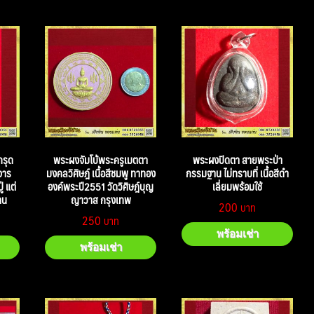
รุด
พระผงจัมโบ้พระครูเมตตา
พระผงปิดตา สายพระป่า
จาร
มงคลวิศิษฎ์ เนื้อสีชมพู ทาทอง
กรรมฐาน ไม่ทราบที่ เนื้อสีดำ
่ แต่
องค์พระปี2551 วัดวิศิษฎ์บุญ
เลี่ยมพร้อมใช้
าน
ญาวาส กรุงเทพ
200
250
พร้อมเช่า
พร้อมเช่า