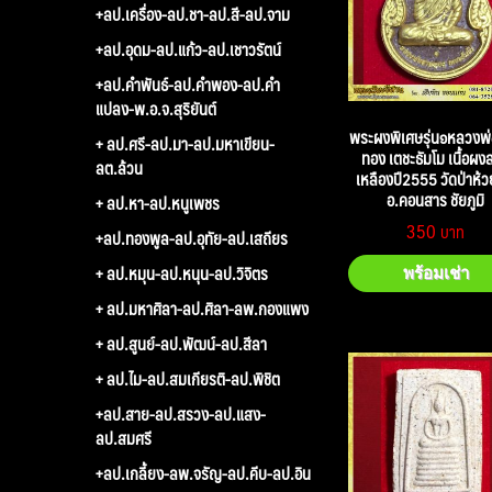
+ลป.เครื่อง-ลป.ชา-ลป.สี-ลป.จาม
+ลป.อุดม-ลป.แก้ว-ลป.เชาวรัตน์
+ลป.คำพันธ์-ลป.คำพอง-ลป.คำ
แปลง-พ.อ.จ.สุริยันต์
พระผงพิเศษรุ่น๑หลวงพ
+ ลป.ศรี-ลป.มา-ลป.มหาเขียน-
ทอง เตชะธัมโม เนื้อผง
ลต.ล้วน
เหลืองปี2555 วัดป่าห้วย
อ.คอนสาร ชัยภูมิ
+ ลป.หา-ลป.หนูเพชร
350
+ลป.ทองพูล-ลป.อุทัย-ลป.เสถียร
+ ลป.หมุน-ลป.หนุน-ลป.วิจิตร
พร้อมเช่า
+ ลป.มหาศิลา-ลป.ศิลา-ลพ.กองแพง
+ ลป.สูนย์-ลป.พัฒน์-ลป.สีลา
+ ลป.ไม-ลป.สมเกียรติ-ลป.พิชิต
+ลป.สาย-ลป.สรวง-ลป.แสง-
ลป.สมศรี
+ลป.เกลี้ยง-ลพ.จรัญ-ลป.คีบ-ลป.อิน