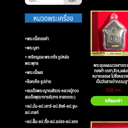
สำหรับ:
หมวดพระเครื่อง
+พระเนื้อทองคำ
+พระบูชา
+ เหรียญและพระกริ่ง รูปหล่อ
พระพุทธ
พระขุนแผนมวลสารตะก
ทองคำ เกศา,จีวร,แผ่น
+พระเนื้อผง
หมายเลข๑๙ ไม่ชื่อหลวงปู
+ล็อกเก็ต-รูปถ่าย
เป็นวัดสายป่ากรรมฐ
550
+สมเด็จพระญาณสังวร-หลวงปู่ทวด
สมเด็จพุฒาจารย์(อาจ อาสภเถระ)
พร้อมเช่า
+ลป.มั่น-ลป.เสาร์-ลป.สิงห์-ลป.จูม-
ลป.เทสก์
+ลป.ฝั้น-ลป.ตื้อ-ลป.แปลง-ลป.แยง