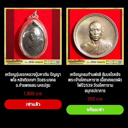
เหรียญรุ่นแรกหลวงปู่มหาเจิม ปัญญา
เหรียญกลมท้านพ่อลี ธัมมธโรหลัง
พโล หลังติดเกศา วัดสระมงคล
พระเจ้าอโศกมหาราช เนื้อทองแดงผิว
อ.กำแพงแสน นครปฐม
ไฟปี2539 วัดอโศการาม
สมุทรปราการ
1,800
350
เช่าแล้ว
พร้อมเช่า