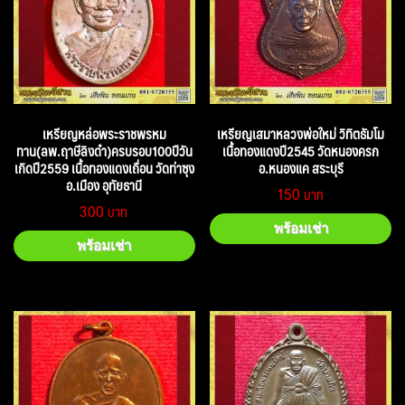
เหรียญหล่อพระราชพรหม
เหรียญเสมาหลวงพ่อใหม่ วิทิตธัมโม
ทาน(ลพ.ฤาษีลิงดำ)ครบรอบ100ปีวัน
เนื้อทองแดงปี2545 วัดหนองครก
เกิดปี2559 เนื้อทองแดงเถื่อน วัดท่าซุง
อ.หนองแค สระบุรี
อ.เมือง อุทัยธานี
150
300
พร้อมเช่า
พร้อมเช่า