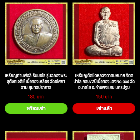
เหรียญท่านพ่อลี ธัมมธโร รุ่นฉลองพระ
เหรียญตัดชิดหลวงตาสมหมาย จิตต
ธุตังคเจดีย์ เนื้อทองเหลือง วัดอโศกา
ปาโล ครบ72ปีเนื้อทองแดงNo.๓๐๔ วัด
ราม สุมทรปราการ
อนาลโย อ.กำแพงแสน นครปฐม
180
150
พร้อมเช่า
เช่าแล้ว