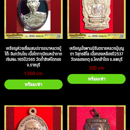
เหรียญห่วงเชื่อมสมปรารถนาหลวงปู่
เหรียญนั่งพานนิรันตรายหลวงปู่บุญ
โต๊ะ อินทวัณโณ เนื้อไททาเนียมหน้ากาก
ตา วิสุทธสีโล เนื้อทองเหลืองปี2537
เงินNo.165ปี2565 วัดถ้ำสิงห์โตทอง
วัดคลองเกตุ อ.โคกสำโรง จ.ลพบุรี
จ.ราชบุรี
300
1,500
พร้อมเช่า
พร้อมเช่า