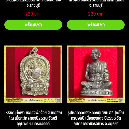
จ.ราชบุรี
จ.ราชบุรี
220
220
พร้อมเช่า
พร้อมเช่า
เหรียญนั่งพานหลวงพ่อจ้อย จันทสุวัณ
รูปหล่ออุดกริ่งหลวงปู่เทียม สิริปุณโณ
โณ เนื้อกะไหล่ทองปี2538 วัดศรี
ครบ99ปี เนื้อทองแดง ปี2556 วัด
อุทุมพร จ.นครสวรรค์
กษัตราธิราชวรวิหาร จ.อยุธยา