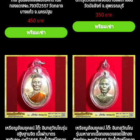
ทองแดงNo.793ปี2557 วัดกลาง
วัดบัลลังก์ จ.สุพรรณบุรี
บางแก้ว จ.นครปฐม
350
450
พร้อมเช่า
พร้อมเช่า
เหรียญย้อนยุคลป.โต๊ะ อินทสุวัณโณรุ่น
เหรียญย้อนยุคลป.โต๊ะ อินทสุวัณโณ
อฐิษฐานจิต เนื้อฝาบาตร
รุ่นมหาลาภเนื้อทองแดงสอดไส้ทอง
ซาตินNo.๔๓ปี2565 วัดถ้ำสิงห์โตทอง
ทิพย์No.๒๙๓ปี2565 วัดถ้ำสิงห์โตทอง