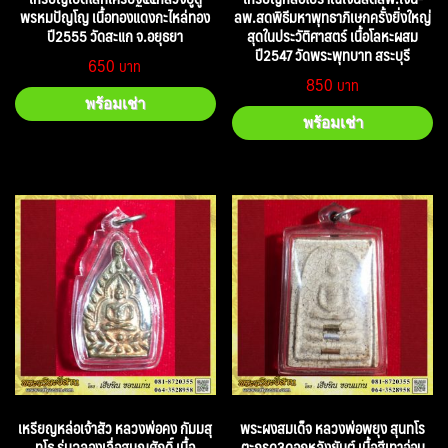
พรหมปัญโญ เนื้อทองแดงกะไหล่ทอง
ลพ.สดพิธีมหาพุทธาภิเษกครั้งยิ่งใหญ่
ปี2555 วัดสะแก จ.อยุธยา
สุดในประวัติศาสตร์ เนื้อโลหะผสม
ปี2547 วัดพระพุทบาท สระบุรี
650
850
พร้อมเช่า
พร้อมเช่า
เหรียญหล่อเจ้าสัว หลวงพ่อคง กัมมสุ
พระผงสมเด็จ หลวงพ่อพยุง สุนทโร
ทโธ รุ่นฉลองเลื่อสมณศักดิ์ เนื้อ
ตะกรุด3ดอกหลังยันต์ เนื้อสีเทาอ่อน