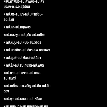
+ลป.คำพันธ์-ลป.คำพอง-ลป.คำ
แปลง-พ.อ.จ.สุริยันต์
+ ลป.ศรี-ลป.มา-ลป.มหาเขียน-
ลต.ล้วน
+ ลป.หา-ลป.หนูเพชร
+ลป.ทองพูล-ลป.อุทัย-ลป.เสถียร
+ ลป.หมุน-ลป.หนุน-ลป.วิจิตร
+ ลป.มหาศิลา-ลป.ศิลา-ลพ.กองแพง
+ ลป.สูนย์-ลป.พัฒน์-ลป.สีลา
+ ลป.ไม-ลป.สมเกียรติ-ลป.พิชิต
+ลป.สาย-ลป.สรวง-ลป.แสง-
ลป.สมศรี
+ลป.เกลี้ยง-ลพ.จรัญ-ลป.คีบ-ลป.อิน
ตอง
+ลป.พุธ-ลป.หลอด-ลป.เหลือง
+ลป.หนูอินทร์-ลป.หนูหยาด-ลป.หนู