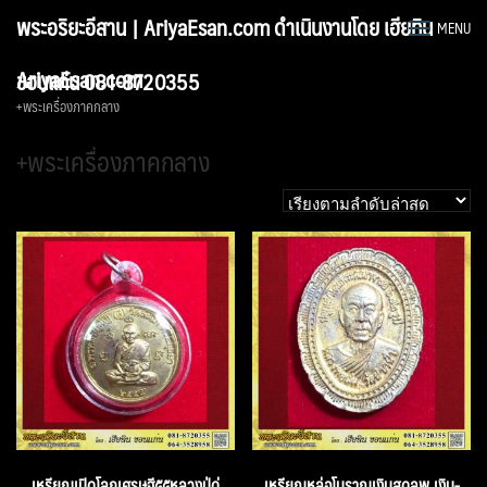
Skip
พระอริยะอีสาน | AriyaEsan.com ดำเนินงานโดย เฮียทิน
MENU
to
content
AriyaEsan.com
ขอนแก่น 081-8720355
+พระเครื่องภาคกลาง
+พระเครื่องภาคกลาง
เหรียญเปิดโลกเศรษฐี๕๕หลวงปู่ดู่
เหรียญหล่อโบราณเงินสดลพ.เงิน-