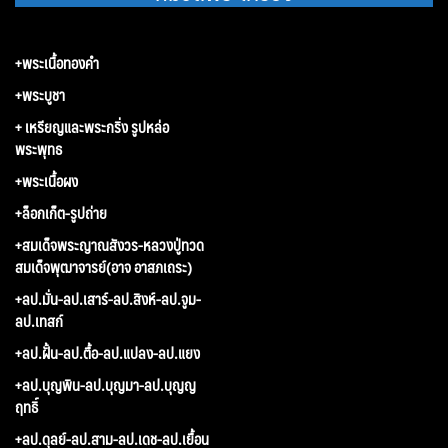
+พระเนื้อทองคำ
+พระบูชา
+ เหรียญและพระกริ่ง รูปหล่อ
พระพุทธ
+พระเนื้อผง
+ล็อกเก็ต-รูปถ่าย
+สมเด็จพระญาณสังวร-หลวงปู่ทวด
สมเด็จพุฒาจารย์(อาจ อาสภเถระ)
+ลป.มั่น-ลป.เสาร์-ลป.สิงห์-ลป.จูม-
ลป.เทสก์
+ลป.ฝั้น-ลป.ตื้อ-ลป.แปลง-ลป.แยง
+ลป.บุญพิน-ลป.บุญมา-ลป.บุญญ
ฤทธิ์
+ลป.ดุลย์-ลป.สาม-ลป.เดช-ลป.เยื้อน