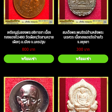
เหรียญรุ่นสองพระอธิการชา เนื้อง
สมเด็จพระพนรัตน์ด้านหลังพระ
ทองแดงปี2480 วัดเผือก(วัดสามควาย
นเรศวร เนื้อทองแดงวัดป่าแก้ว
เผือก) อ.เมือง จ.นครปฐม
จ.อยุธยา
800
300
พร้อมเช่า
พร้อมเช่า