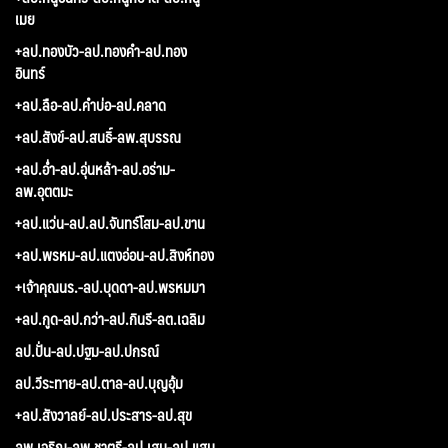
เมย
+ลป.ทองบัว-ลป.ทองคำ-ลป.ทอง
อินทร์
+ลป.ลือ-ลป.คำบ่อ-ลป.คลาด
+ลป.สังข์-ลป.สนธิ์-ลพ.สุบรรณ
+ลป.อ่ำ-ลป.อุ่นหล้า-ลป.อร่าม-
ลพ.อุตตมะ
+ลป.แว่น-ลป.ลป.จันทร์โสม-ลป.ขาน
+ลป.พรหม-ลป.แตงอ่อน-ลป.สิงห์ทอง
+เจ้าคุณนร.-ลป.บุดดา-ลป.พรหมมา
+ลป.กูด-ลป.กว่า-ลป.กินรี-ลต.เฉลิม
ลป.ปั่น-ลป.ปฐม-ลป.ปกรณ์
ลป.วีระทาย-ลป.ตาล-ลป.บุญอุ้ม
+ลป.สังวาลย์-ลป.ประสาร-ลป.สุข
ลพ.เจริญ-ลพ.ชาตรี-ลป.เสน-ลป.แสน