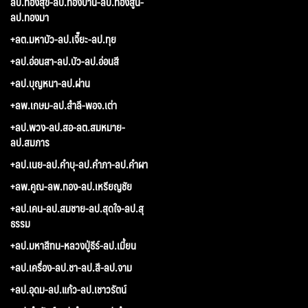
ลป.ทองสุข-ลป.ทองปาน-ลป.ทองสูน-
ลป.ทองมา
+ลต.มหาบัว-ลป.เจี๊ยะ-ลป.ทุย
+ลป.อ่อนสา-ลป.บัว-ลป.อ่อนสี
+ลป.บุญหนา-ลป.ผ่าน
+ลพ.เกษม-ลป.สำลี-พอจ.เต่า
+ลป.พวง-ลป.สอ-ลต.สมหมาย-
ลป.สมภาร
+ลป.เนย-ลป.คำบุ-ลป.คำภา-ลป.คำผา
+ลพ.คูณ-ลพ.ทอง-ลป.เหรียญชัย
+ลป.เคน-ลป.สมชาย-ลป.สุดใจ-ลป.สุ
ธรรม
+ลป.มหาสีทน-หลวงปู่ธีร์-ลป.เมี้ยน
+ลป.เครื่อง-ลป.ชา-ลป.สี-ลป.จาม
+ลป.อุดม-ลป.แก้ว-ลป.เชาวรัตน์