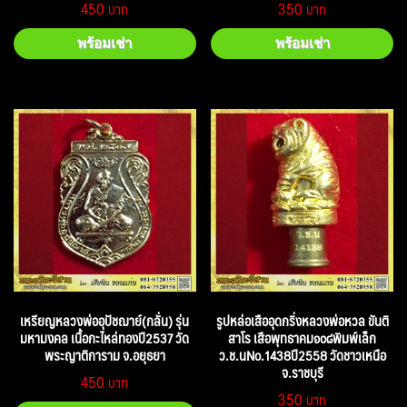
450
350
พร้อมเช่า
พร้อมเช่า
เหรียญหลวงพ่ออุปัชฌาย์(กลั่น) รุ่น
รูปหล่อเสืออุดกริ่งหลวงพ่อหวล ขันติ
มหามงคล เนื้อกะไหล่ทองปี2537 วัด
สาโร เสือพุทธาคม๑๐๘พิมพ์เล็ก
พระญาติการาม จ.อยุธยา
ว.ช.นNo.1438ปี2558 วัดชาวเหนือ
จ.ราชบุรี
450
350