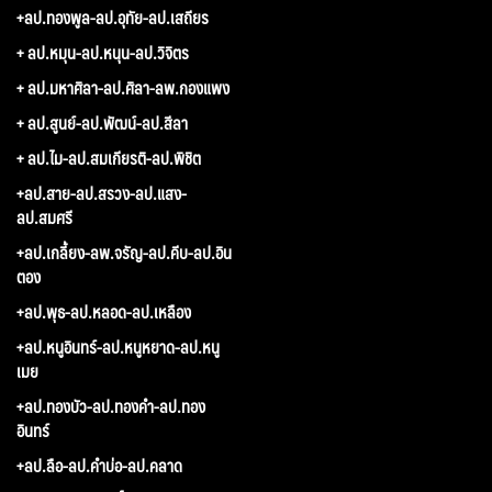
+ลป.ทองพูล-ลป.อุทัย-ลป.เสถียร
+ ลป.หมุน-ลป.หนุน-ลป.วิจิตร
+ ลป.มหาศิลา-ลป.ศิลา-ลพ.กองแพง
+ ลป.สูนย์-ลป.พัฒน์-ลป.สีลา
+ ลป.ไม-ลป.สมเกียรติ-ลป.พิชิต
+ลป.สาย-ลป.สรวง-ลป.แสง-
ลป.สมศรี
+ลป.เกลี้ยง-ลพ.จรัญ-ลป.คีบ-ลป.อิน
ตอง
+ลป.พุธ-ลป.หลอด-ลป.เหลือง
+ลป.หนูอินทร์-ลป.หนูหยาด-ลป.หนู
เมย
+ลป.ทองบัว-ลป.ทองคำ-ลป.ทอง
อินทร์
+ลป.ลือ-ลป.คำบ่อ-ลป.คลาด