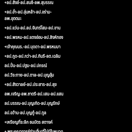
+ลป.สังข์-ลป.สนธิ์-ลพ.สุบรรณ
+ลป.อ่ำ-ลป.อุ่นหล้า-ลป.อร่าม-
ลพ.อุตตมะ
+ลป.แว่น-ลป.ลป.จันทร์โสม-ลป.ขาน
+ลป.พรหม-ลป.แตงอ่อน-ลป.สิงห์ทอง
+เจ้าคุณนร.-ลป.บุดดา-ลป.พรหมมา
+ลป.กูด-ลป.กว่า-ลป.กินรี-ลต.เฉลิม
ลป.ปั่น-ลป.ปฐม-ลป.ปกรณ์
ลป.วีระทาย-ลป.ตาล-ลป.บุญอุ้ม
+ลป.สังวาลย์-ลป.ประสาร-ลป.สุข
ลพ.เจริญ-ลพ.ชาตรี-ลป.เสน-ลป.แสน
ลป.บรรณ-ลป.บุญเกิด-ลป.บุญรักษ์
ลป.อว้าน-ลป.บุญกู้-ลป.ทูล
+เหรียญที่ระลึก ธนบัตร สตางค์
+ พระคณาจารย์ท่านอื่น(ที่ไม่มีในหมวด