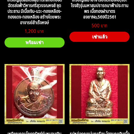
ฉัตรช่อฟ้าวิหารศรีสุวรรณหงส์ ชุด
โรงสี)รุ่นมหาสมปรารถนาฟ้าประทาน
ประธาน มีเนื้อเงิน-นวะ-ทองเหลือง-
พร เนื้อทองฝาบาตร
ทองแดง-ทองเหลือง สร้างโดยพระ
ลงยาNo,569ปี2561
อาจารย์สำเร็จหงษ์
500
1,200
เช่าแล้ว
พร้อมเช่า
เหรียญกลมโภคทรัพย์รุ่นหมานเงิน
รูปหล่อคุณแม่บุญเรือน โตงบุญเติมเนื้อ