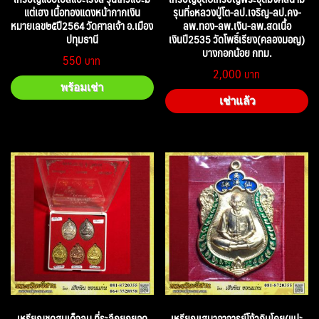
แต่เฮง เนื้อทองแดงหน้ากากเงิน
รุนที่๑หลวงปู่โต-ลป.เจริญ-ลป.คง-
หมายเลข๒๕ปี2564 วัดศาลเจ้า อ.เมือง
ลพ.ทอง-ลพ.เงิน-ลพ.สดเนื้อ
ปทุมธานี
เงินปี2535 วัดโพธิ์เรียง(คลองมอญ)
บางกอกน้อย กทม.
550
2,000
พร้อมเช่า
เช่าแล้ว
เหรียญชุดสมเด็จลุน ที่ระลึกยกยอด
เหรียญเสมาอาจารย์โง้วกิมโคย(แปะ