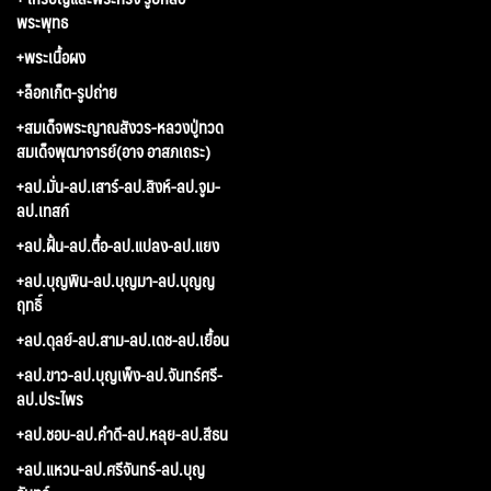
พระพุทธ
+พระเนื้อผง
+ล็อกเก็ต-รูปถ่าย
+สมเด็จพระญาณสังวร-หลวงปู่ทวด
สมเด็จพุฒาจารย์(อาจ อาสภเถระ)
+ลป.มั่น-ลป.เสาร์-ลป.สิงห์-ลป.จูม-
ลป.เทสก์
+ลป.ฝั้น-ลป.ตื้อ-ลป.แปลง-ลป.แยง
+ลป.บุญพิน-ลป.บุญมา-ลป.บุญญ
ฤทธิ์
+ลป.ดุลย์-ลป.สาม-ลป.เดช-ลป.เยื้อน
+ลป.ขาว-ลป.บุญเพ็ง-ลป.จันทร์ศรี-
ลป.ประไพร
+ลป.ชอบ-ลป.คำดี-ลป.หลุย-ลป.สีธน
+ลป.แหวน-ลป.ศรีจันทร์-ลป.บุญ