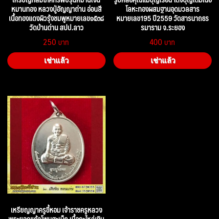
หมานทอง หลวงปู่อัญญาถ่าน อ่อนสี
โลหะทองผสมฐานอุดมวลสาร
เนื้อทองแดงผิวรุ้งชมพูหมายเลข๑๕๓๘
หมายเลข195 ปี2559 วัดสารนาถธร
วัดบ้านด่าน สปป.ลาว
รมาราม จ.ระยอง
250
400
เช่าแล้ว
เช่าแล้ว
เหรียญญาครูขี้หอม เจ้าราชครูหลวง
พระยอดแก้วโพนสะเม็ก เนื้อกะไหล่เงิน