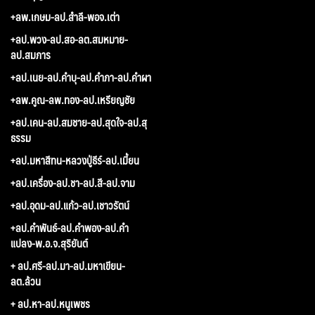
+ลพ.เกษม-ลป.สำลี-พอจ.เต่า
+ลป.พวง-ลป.สอ-ลต.สมหมาย-
ลป.สมภาร
+ลป.เนย-ลป.คำบุ-ลป.คำภา-ลป.คำผา
+ลพ.คูณ-ลพ.ทอง-ลป.เหรียญชัย
+ลป.เคน-ลป.สมชาย-ลป.สุดใจ-ลป.สุ
ธรรม
+ลป.มหาสีทน-หลวงปู่ธีร์-ลป.เมี้ยน
+ลป.เครื่อง-ลป.ชา-ลป.สี-ลป.จาม
+ลป.อุดม-ลป.แก้ว-ลป.เชาวรัตน์
+ลป.คำพันธ์-ลป.คำพอง-ลป.คำ
แปลง-พ.อ.จ.สุริยันต์
+ ลป.ศรี-ลป.มา-ลป.มหาเขียน-
ลต.ล้วน
+ ลป.หา-ลป.หนูเพชร