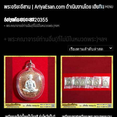
Skip
พระอริยะอีสาน | AriyaEsan.com ดำเนินงานโดย เฮียทิน
MENU
to
content
AriyaEsan.com
ขอนแก่น 081-8720355
+ พระคณาจารย์ท่านอื่น(ที่ไม่มีในหมวดพระ)ฯลฯ
+ พระคณาจารย์ท่านอื่น(ที่ไม่มีในหมวดพระ)ฯลฯ
เหรียญแอ็ปเปิ้ลแป๊ะโรงสี รุ่นไหว้แป๊ะมี
เหรียญชุด6เหรียญพระชุดมงคลนาม