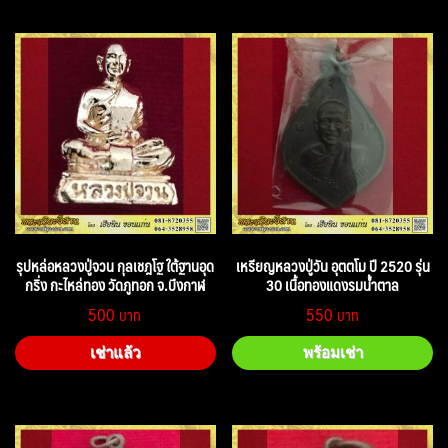
รุปหล่อหลวงปู่จวน กุลเชฎโฐ ใต้ฐานอุด
เหรียญหลวงปู่วัน อุตตโม ปี 2520 รุ่น
กริ่ง กะไหล่ทอง วัดภูทอก จ.บึงกาฬ
30 เนื้อทองแดงรมน้ำตาล
500
550
เช่าแล้ว
พร้อมเช่า