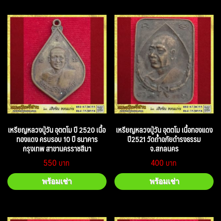
เหรียญหลวงปู่วัน อุตตโม ปี 2520 เนื้อ
เหรียญหลวงปู่วัน อุตตโม เนื้อทองแดง
ทองแดง ครบรอบ 10 ปี ธนาคาร
ปี2521 วัดถ้ำอภัยดำรงธรรม
กรุงเทพ สาขานครราชสีมา
จ.สกลนคร
550
400
พร้อมเช่า
พร้อมเช่า