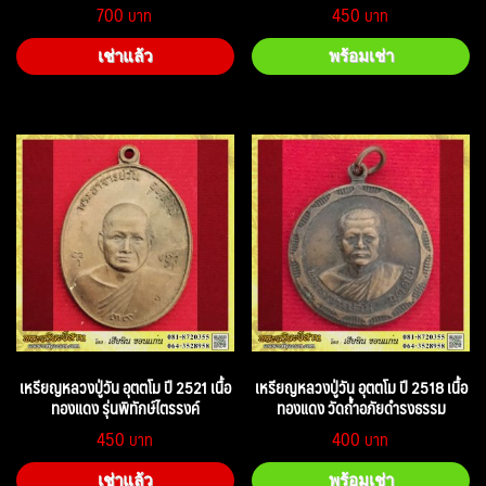
700
450
เช่าแล้ว
พร้อมเช่า
เหรียญหลวงปู่วัน อุตตโม ปี 2521 เนื้อ
เหรียญหลวงปู่วัน อุตตโม ปี 2518 เนื้อ
ทองแดง รุ่นพิทักษ์ไตรรงค์
ทองแดง วัดถ้ำอภัยดำรงธรรม
450
400
เช่าแล้ว
พร้อมเช่า