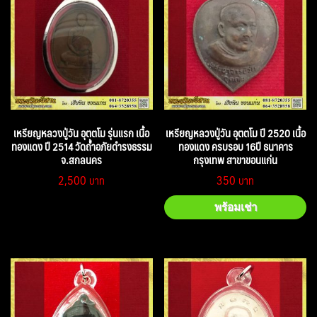
เหรียญหลวงปู่วัน อุตตโม รุ่นแรก เนื้อ
เหรียญหลวงปู่วัน อุตตโม ปี 2520 เนื้อ
ทองแดง ปี 2514 วัดถ้ำอภัยดำรงธรรม
ทองแดง ครบรอบ 16ปี ธนาคาร
จ.สกลนคร
กรุงเทพ สาขาขอนแก่น
2,500
350
พร้อมเช่า