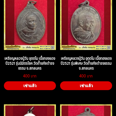
เหรียญหลวงปู่วัน อุตตโม เนื้อทองแดง
เหรียญหลวงปู่วัน อุตตโม เนื้อทองแดง
ปี2521 รุ่นนิมิตรโชค วัดถ้ำอภัยดำรง
ปี2521 รุ่นพิเศษ วัดถ้ำอภัยดำรงธรรม
ธรรม จ.สกลนคร
จ.สกลนคร
400
400
เช่าแล้ว
เช่าแล้ว