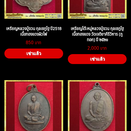
เหรียญหลวงปู่จวน กุลเชฎโฐ ปี2518
เหรียญโต้ะหมู่หลวงปู่จวน กุลเชฎโฐ
เนื้อทองแดงผิวไฟ
เนื้อทองแดง วัดเจติยาคีรีวิหาร (ภู
ทอก) ปี ๒๕๒๑
850
2,000
เช่าแล้ว
เช่าแล้ว