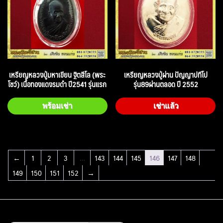
เหรียญหลวงปู่มหาเขียน ฐิตสีโล (พระ
เหรียญหลวงปู่ผ่าน ปัญญาปทีโป
โชว์) เนื้อทองแดงรมดำ ปี2541 รุ่นแรก
รุ่น89ผ่านตลอด ปี 2552
พร้อมเช่า
เช่าแล้ว
←
1
2
3
…
143
144
145
146
147
148
149
150
151
152
→