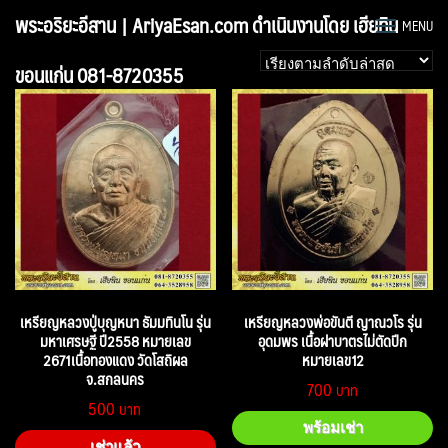
Skip
พระอริยะอีสาน | AriyaEsan.com ดำเนินงานโดย เฮียทิน
MENU
to
content
ขอนแก่น 081-8720355
เหรียญหลวงปู่บุญหนา ธัมมทินโน รุ่น
เหรียญหลวงพ่อขันตี ญาณวโร รุ่น
มหาเศรษฐี ปี2558 หมายเลข
อุดมพร เนื้อฝาบาตรไม่ตัดปีก
2671เนื้อทองแดง วัดโสถิผล
หมายเลข12
จ.สกลนคร
700
500
พร้อมเช่า
เช่าแล้ว