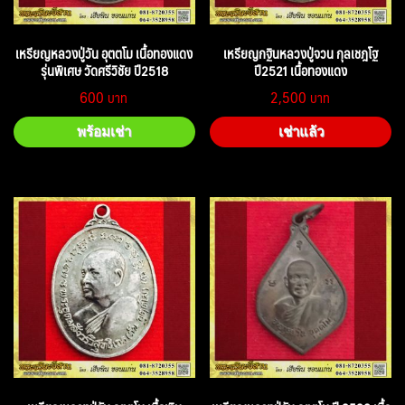
เหรียญหลวงปู่วัน อุตตโม เนื้อทองแดง
เหรียญกฐินหลวงปู่จวน กุลเชฎโฐ
รุ่นพิเศษ วัดศรีวิชัย ปี2518
ปี2521 เนื้อทองแดง
600
2,500
พร้อมเช่า
เช่าแล้ว