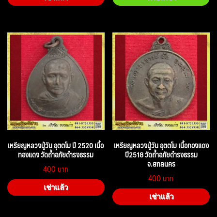
เหรียญหลวงปู่วัน อุตตโม ปี 2520 เนื้อ
เหรียญหลวงปู่วัน อุตตโม เนื้อทองแดง
ทองแดง วัดถ้ำอภัยดำรงธรรม
ปี2518 วัดถ้ำอภัยดำรงธรรม
จ.สกลนคร
400
400
เช่าแล้ว
เช่าแล้ว