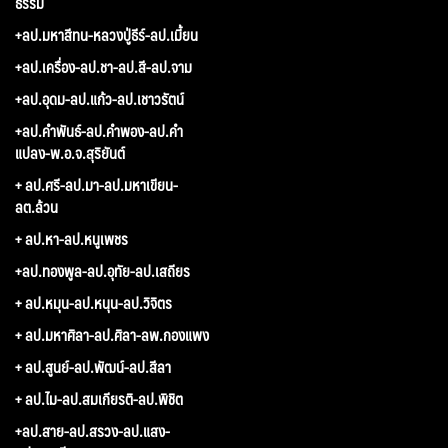
ธรรม
+ลป.มหาสีทน-หลวงปู่ธีร์-ลป.เมี้ยน
+ลป.เครื่อง-ลป.ชา-ลป.สี-ลป.จาม
+ลป.อุดม-ลป.แก้ว-ลป.เชาวรัตน์
+ลป.คำพันธ์-ลป.คำพอง-ลป.คำ
แปลง-พ.อ.จ.สุริยันต์
+ ลป.ศรี-ลป.มา-ลป.มหาเขียน-
ลต.ล้วน
+ ลป.หา-ลป.หนูเพชร
+ลป.ทองพูล-ลป.อุทัย-ลป.เสถียร
+ ลป.หมุน-ลป.หนุน-ลป.วิจิตร
+ ลป.มหาศิลา-ลป.ศิลา-ลพ.กองแพง
+ ลป.สูนย์-ลป.พัฒน์-ลป.สีลา
+ ลป.ไม-ลป.สมเกียรติ-ลป.พิชิต
+ลป.สาย-ลป.สรวง-ลป.แสง-