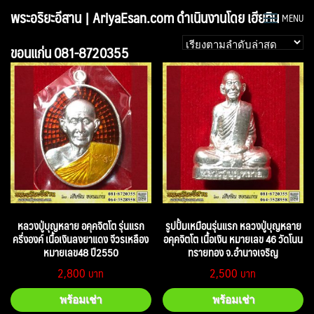
Skip
พระอริยะอีสาน | AriyaEsan.com ดำเนินงานโดย เฮียทิน
MENU
to
content
ขอนแก่น 081-8720355
หลวงปู่บุญหลาย อคุคจิตโต รุ่นแรก
รูปปั้มเหมือนรุ่นแรก หลวงปู่บุญหลาย
ครึ่งองค์ เนื้อเงินลงยาแดง จีวรเหลือง
อคุคจิตโต เนื้อเงิน หมายเลข 46 วัดโนน
หมายเลข48 ปี2550
ทรายทอง จ.อำนาจเจริญ
2,800
2,500
พร้อมเช่า
พร้อมเช่า