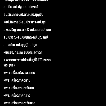
ลป.ปั่น-ลป.ปฐม-ลป.ปกรณ์
ลป.วีระทาย-ลป.ตาล-ลป.บุญอุ้ม
+ลป.สังวาลย์-ลป.ประสาร-ลป.สุข
ลพ.เจริญ-ลพ.ชาตรี-ลป.เสน-ลป.แสน
ลป.บรรณ-ลป.บุญเกิด-ลป.บุญรักษ์
ลป.อว้าน-ลป.บุญกู้-ลป.ทูล
+เหรียญที่ระลึก ธนบัตร สตางค์
+ พระคณาจารย์ท่านอื่น(ที่ไม่มีในหมวด
พระ)ฯลฯ
+พระเครื่องเมืองขอนแก่น
+พระเครื่องภาคอีสาน
+พระเครื่องภาคตะวันตก
+พระเครื่องภาคกลาง
+พระเครื่องภาคตะวันออก