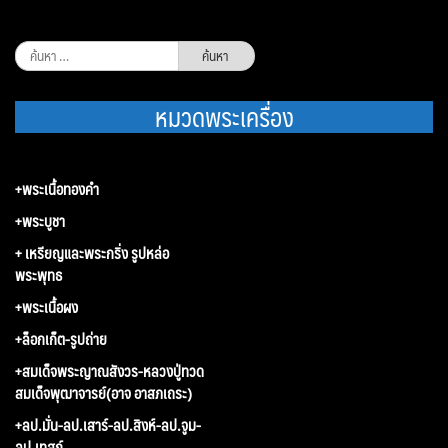
ค้นหา
สำหรับ:
หมวดพระเครื่อง
+พระเนื้อทองคำ
+พระบูชา
+ เหรียญและพระกริ่ง รูปหล่อ
พระพุทธ
+พระเนื้อผง
+ล็อกเก็ต-รูปถ่าย
+สมเด็จพระญาณสังวร-หลวงปู่ทวด
สมเด็จพุฒาจารย์(อาจ อาสภเถระ)
+ลป.มั่น-ลป.เสาร์-ลป.สิงห์-ลป.จูม-
ลป.เทสก์