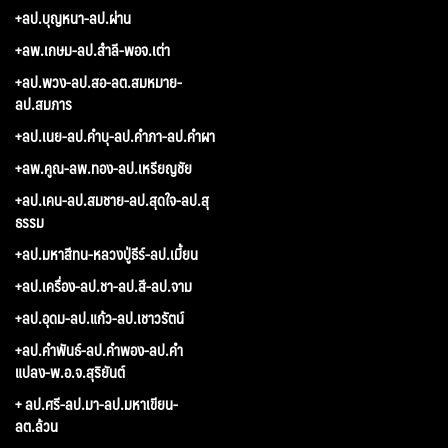
+ลป.บุญหนา-ลป.ผ่าน
+ลพ.เกษม-ลป.สำลี-พอจ.เต่า
+ลป.พวง-ลป.สอ-ลต.สมหมาย-
ลป.สมภาร
+ลป.เนย-ลป.คำบุ-ลป.คำภา-ลป.คำผา
+ลพ.คูณ-ลพ.ทอง-ลป.เหรียญชัย
+ลป.เคน-ลป.สมชาย-ลป.สุดใจ-ลป.สุ
ธรรม
+ลป.มหาสีทน-หลวงปู่ธีร์-ลป.เมี้ยน
+ลป.เครื่อง-ลป.ชา-ลป.สี-ลป.จาม
+ลป.อุดม-ลป.แก้ว-ลป.เชาวรัตน์
+ลป.คำพันธ์-ลป.คำพอง-ลป.คำ
แปลง-พ.อ.จ.สุริยันต์
+ ลป.ศรี-ลป.มา-ลป.มหาเขียน-
ลต.ล้วน